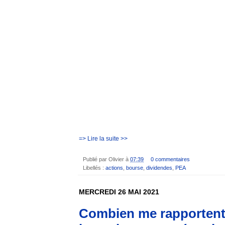
=> Lire la suite >>
Publié par
Olivier
à
07:39
0 commentaires
Libellés :
actions
,
bourse
,
dividendes
,
PEA
MERCREDI 26 MAI 2021
Combien me rapporten