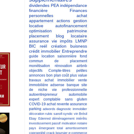
dividendes
PEA
indépendance
financière
Finances
personnelles
achat
appartement
actions
gestion
locative
autofinancement
optimisation patrimoine
placement
blog
locataire
assurance vie
impôts
LMNP
BIC reél
création buisness
crédit immobilier
Entreprendre
guide
location saisonnière
fond
commun de placement
monétisation
rénovation
airbnb
objectifs
Compte-titres
petites
annonces
bon plan
coût
plus value
travaux
achat immobilier
vente
immobilière
adsense
banque
site
de niche
vie professionnelle
autoentrepreneur
automobile
expert comptable
sans gluten
COVID-19
achat revente
assurance
parking
adwords
diagnostic immobilier
décoration
rubis
sanofi
syndic
vin
Brésil
Ebay
Edenred
déménagement
intérêts
investissement passif
motivation
notaire
pays émergeant
total
amortissement
copropriété
crack boursier
e-commerce