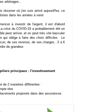
es arbitrages...
is résumer où j'en suis arrivé aujourd'hui, ce
listes dans les années à venir.
ncer à investir de l'argent, il est d'abord
La crise du COVID-19 a probablement été un
e peut arriver, et on peut très vite basculer
on qui oblige à faire des choix difficiles. Le
cun, de ses revenus, de ses charges...3 à 6
rdre de grandeur.
piliers principaux : l'investissement
ié de 2 manières différentes :
pte titre
 placements proposés dans des assurances