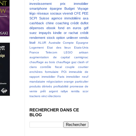
investissement
prix immobilier
smartphone
épargne
Budget
Voyage
légo
réseaux sociaux
vivendi
CFE
PEE
SCPI
Suisse
agence immobilière
axa
cashback
chine
coaching
crédit
duflot
dépenses
ebook
fond en euros
gdf
suez
impayés
kindle
or
rachat crédit
rendement
stock option
unilever
vendu
loué
ALUR
Australie
Compte Epargne
Logement
Etat des lieux
Etats-Unis
France Telecom
LEGO
artisan
augmentation de capital
carmignac
chauffage au bois
chauffage gaz
clash of
clans
contrôle fiscal
couple
courtier
enchères
formulaire POi
immeuble de
rapport
immobilier Paris
immobilier neuf
mandataire
négociation
orange
particulier
produits dérivés
profitabilité
promesse de
vente
prêt argent
rallye
rentila
scor
trackers
vinci
élections
RECHERCHER DANS CE
BLOG