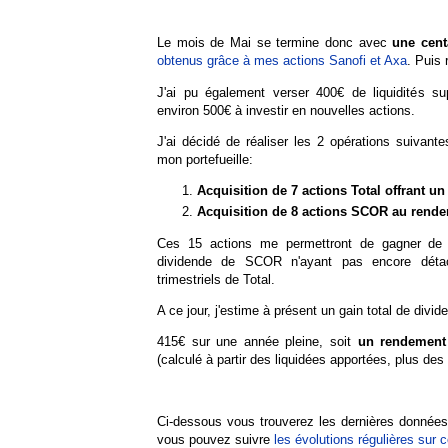
Le mois de Mai se termine donc avec
une cent
obtenus grâce à mes actions Sanofi et Axa
. Puis 
J'ai pu également verser 400€ de liquidités 
environ 500€ à investir en nouvelles actions.
J'ai décidé de réaliser les 2 opérations suivante
mon portefueille:
Acquisition de 7 actions Total offrant u
Acquisition de 8 actions SCOR au rendem
Ces 15 actions me permettront de gagner de 
dividende de SCOR n'ayant pas encore déta
trimestriels de Total.
A ce jour, j'estime à présent un gain total de divi
415€ sur une année pleine, soit
un rendement 
(calculé à partir des liquidées apportées, plus des
Ci-dessous vous trouverez les dernières données
vous pouvez suivre
les évolutions régulières sur 