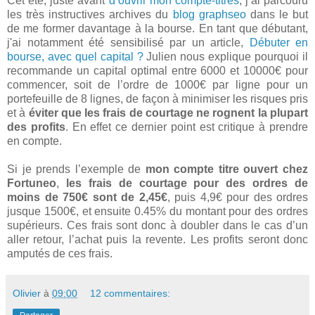
Cet été, juste avant
d’ouvrir mon compte-titres
, j’ai parcouru
les très instructives archives du
blog graphseo
dans le but
de me former davantage à la bourse. En tant que débutant,
j'ai notamment été sensibilisé par un article,
Débuter en
bourse, avec quel capital ?
Julien nous explique pourquoi il
recommande un capital optimal entre 6000 et 10000€ pour
commencer, soit de l’ordre de 1000€ par ligne pour un
portefeuille de 8 lignes, de façon à minimiser les risques pris
et à
éviter que les frais de courtage ne rognent la plupart
des profits
. En effet ce dernier point est critique à prendre
en compte.
Si je prends l’exemple de
mon compte titre ouvert chez
Fortuneo
,
les frais de courtage pour des ordres de
moins de 750€ sont de 2,45€
, puis 4,9€ pour des ordres
jusque 1500€, et ensuite 0.45% du montant pour des ordres
supérieurs. Ces frais sont donc à doubler dans le cas d’un
aller retour, l’achat puis la revente. Les profits seront donc
amputés de ces frais.
Olivier
à
09:00
12 commentaires: