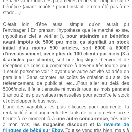
de faire varier tous ces paramètres et de voir l’impact sur le
bénéfice (avant impôts ! pour l’instant je n’en été pas à ce
stade…)
C'était loin d'être aussi simple qu'on aurait pu
l'envisager ! En prenant l'hypothèse que le marché existe,
(hypothèse clef à vérifier !),
pour atteindre un bénéfice
avant impôts de 500€ par mois, ça signifiait un stock
initial d’au moins 500 articles, soit 6000 à 8000€
d’investissement, avec plus de 100 clients par mois (3 à
4 articles par clients),
soit une logistique d’envoi et de
réception de colis qui commence à devenir très lourde pour
1 seule personne voir 2 ayant une autre activité salariée en
parallèle ! Sans compter les coûts de création du site, de
référencement, de publicité, etc…Pour aller au delà des
500€/mois, il fallait ensuite réinvestir tous les mois pendant
1 an ou 2 les plus values mensuelles pour accroître le stock
et développer le business.
L’une des variables les plus efficaces pour augmenter la
rentabilité était d’augmenter les tarifs de location. Hors on se
heurte à ce moment là à
une autre concurrence
, très rude
à mon avis,
les magasins discount et la
revente de
fringues de bébé sur Ebay
.
Tout se vend très bien, mais à