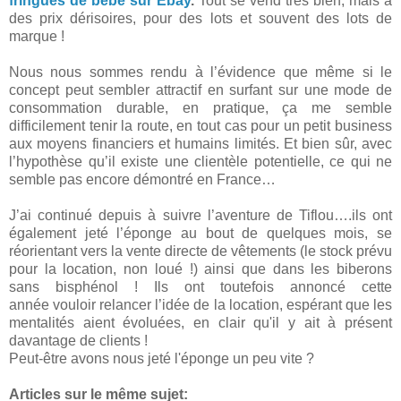
fringues de bébé sur Ebay
.
Tout se vend très bien, mais à
des prix dérisoires, pour des lots et souvent des lots de
marque !
Nous nous sommes rendu à l’évidence que même si le
concept peut sembler attractif en surfant sur une mode de
consommation durable, en pratique, ça me semble
difficilement tenir la route, en tout cas pour un petit business
aux moyens financiers et humains limités. Et bien sûr, avec
l’hypothèse qu’il existe une clientèle potentielle, ce qui ne
semble pas encore démontré en France…
J’ai continué depuis à suivre l’aventure de Tiflou….ils ont
également jeté l’éponge au bout de quelques mois, se
réorientant vers la vente directe de vêtements (le stock prévu
pour la location, non loué !) ainsi que dans les biberons
sans bisphénol ! Ils ont toutefois annoncé cette
année vouloir relancer l’idée de la location, espérant que les
mentalités aient évoluées, en clair qu'il y ait à présent
davantage de clients !
Peut-être avons nous jeté l'éponge un peu vite ?
Articles sur le même sujet: