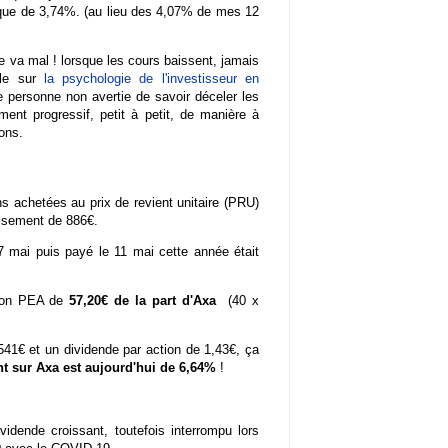
 que de 3,74%. (au lieu des 4,07% de mes 12
e va mal ! lorsque les cours baissent, jamais
cle sur
la psychologie de l'investisseur en
ne personne non avertie de savoir déceler les
ment progressif, petit à petit, de manière à
ions.
 achetées au prix de revient unitaire (PRU)
ssement de 886€.
7 mai puis payé le 11 mai cette année était
 mon PEA de
57,20€ de la part d'Axa
(40 x
1€ et un dividende par action de 1,43€, ça
t sur Axa est aujourd'hui de 6,64%
!
idende croissant, toutefois interrompu lors