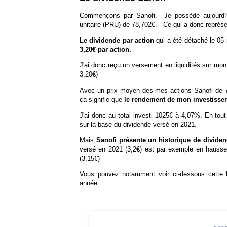
Commençons par Sanofi. Je possède aujourd'hu
unitaire (PRU) de 78,702€. Ce qui a donc représ
Le dividende par action
qui a été détaché le 05 
3,20€ par action.
J'ai donc reçu un versement en liquidités sur m
3,20€)
Avec un prix moyen des mes actions Sanofi de 78
ça signifie que
le rendement de mon investissem
J'ai donc au total investi 1025€ à 4,07%. En tou
sur la base du dividende versé en 2021.
Mais
Sanofi présente un historique de dividen
versé en 2021 (3,2€) est par exemple en hausse
(3,15€)
Vous pouvez notamment voir ci-dessous cette 
année.