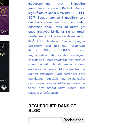
investissement
prix immobilier
smartphone
épargne
Budget
Voyage
légo
réseaux sociaux
vivendi
CFE
PEE
SCPI
Suisse
agence immobilière
axa
cashback
chine
coaching
crédit
duflot
dépenses
ebook
fond en euros
gdf
suez
impayés
kindle
or
rachat crédit
rendement
stock option
unilever
vendu
loué
ALUR
Australie
Compte Epargne
Logement
Etat des lieux
Etats-Unis
France Telecom
LEGO
artisan
augmentation de capital
carmignac
chauffage au bois
chauffage gaz
clash of
clans
contrôle fiscal
couple
courtier
enchères
formulaire POi
immeuble de
rapport
immobilier Paris
immobilier neuf
mandataire
négociation
orange
particulier
produits dérivés
profitabilité
promesse de
vente
prêt argent
rallye
rentila
scor
trackers
vinci
élections
RECHERCHER DANS CE
BLOG