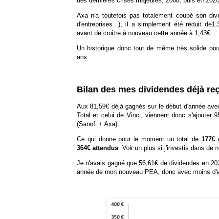
des dernières crises majeures, 2008, puis en 20
Axa n'a toutefois pas totalement coupé son div
d'entreprises...), il a simplement été réduit d
avant de croitre à nouveau cette année à 1,43€.
Un historique donc tout de même très solide pou
ans.
Bilan des mes dividendes déjà re
Aux 81,59€ déjà gagnés sur le début d'année avec
Total et celui de Vinci, viennent donc s'ajouter
(Sanofi + Axa).
Ce qui donne pour le moment un total de
177€ 
364€ attendus
. Voir un plus si j'investis dans de
Je n'avais gagné que 56,61€ de dividendes en 20
année de mon nouveau PEA, donc avec moins d'ar