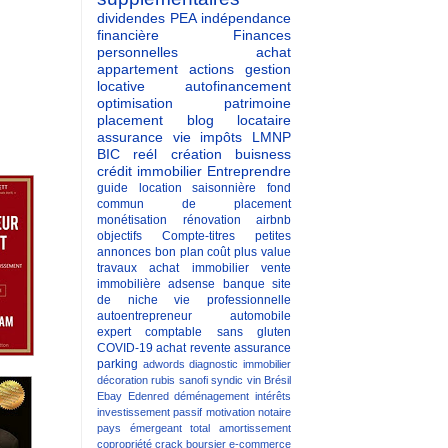
dividendes
PEA
indépendance
financière
Finances
personnelles
achat
appartement
actions
gestion
locative
autofinancement
optimisation patrimoine
placement
blog
locataire
assurance vie
impôts
LMNP
BIC reél
création buisness
crédit immobilier
Entreprendre
guide
location saisonnière
fond
commun de placement
monétisation
rénovation
airbnb
objectifs
Compte-titres
petites
annonces
bon plan
coût
plus value
travaux
achat immobilier
vente
immobilière
adsense
banque
site
de niche
vie professionnelle
autoentrepreneur
automobile
expert comptable
sans gluten
COVID-19
achat revente
assurance
parking
adwords
diagnostic immobilier
décoration
rubis
sanofi
syndic
vin
Brésil
Ebay
Edenred
déménagement
intérêts
investissement passif
motivation
notaire
pays émergeant
total
amortissement
copropriété
crack boursier
e-commerce