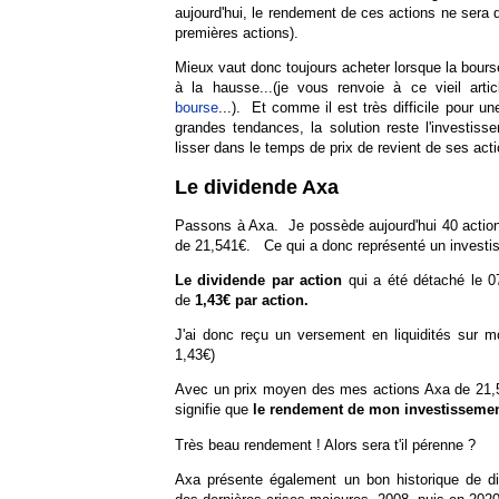
aujourd'hui, le rendement de ces actions ne sera
premières actions).
Mieux vaut donc toujours acheter lorsque la bours
à la hausse...(je vous renvoie à ce vieil arti
bourse
...). Et comme il est très difficile pour u
grandes tendances, la solution reste l'investisse
lisser dans le temps de prix de revient de ses act
Le dividende Axa
Passons à Axa. Je possède aujourd'hui 40 actions
de 21,541€. Ce qui a donc représenté un investi
Le dividende par action
qui a été détaché le 0
de
1,43€ par action.
J'ai donc reçu un versement en liquidités sur
1,43€)
Avec un prix moyen des mes actions Axa de 21,54
signifie que
le rendement de mon investissemen
Très beau rendement ! Alors sera t'il pérenne ?
Axa présente également un bon historique de div