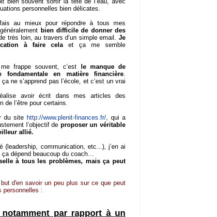
it bien souvent sortir la tête de l’eau, avec
tuations personnelles bien délicates.
fais au mieux pour répondre à tous mes
t généralement
bien difficile de donner des
de très loin, au travers d’un simple email.
Je
cation à faire cela
et ça me semble
 me frappe souvent, c’est
le manque de
e fondamentale en matière financière
.
 ça ne s’apprend pas l’école, et c’est un vrai
éalise avoir écrit dans mes articles des
 de l’être pour certains.
r du site
http://www.plenit-finances.fr/
, qui
a
ustement l’objectif de
proposer un véritable
leur allié.
(leadership, communication, etc...), j’en ai
te, ça dépend beaucoup du coach…
selle à tous les problèmes, mais ça peut
 but d'en savoir un peu plus sur ce que peut
 personnelles :
, notamment par rapport à un