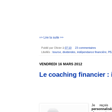
=> Lire la suite >>
Publié par
Olivier
à
07:10
23 commentaires
Libellés :
bourse
,
dividendes
,
indépendance financière
,
PE
VENDREDI 16 MARS 2012
Le coaching financier : 
Je reçois 
personnalisé