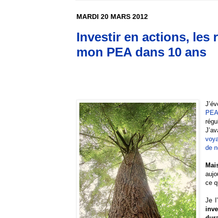
MARDI 20 MARS 2012
Investir en actions, les
mon PEA dans 10 ans
J’év
PEA
régu
J’av
voya
de n
Mais
aujo
ce q
Je l
inv
dura