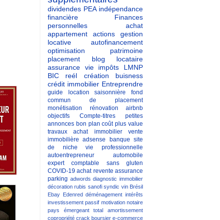
dividendes
PEA
indépendance
financière
Finances
personnelles
achat
appartement
actions
gestion
locative
autofinancement
optimisation patrimoine
placement
blog
locataire
assurance vie
impôts
LMNP
BIC reél
création buisness
crédit immobilier
Entreprendre
guide
location saisonnière
fond
commun de placement
monétisation
rénovation
airbnb
objectifs
Compte-titres
petites
annonces
bon plan
coût
plus value
travaux
achat immobilier
vente
immobilière
adsense
banque
site
de niche
vie professionnelle
autoentrepreneur
automobile
expert comptable
sans gluten
COVID-19
achat revente
assurance
parking
adwords
diagnostic immobilier
décoration
rubis
sanofi
syndic
vin
Brésil
Ebay
Edenred
déménagement
intérêts
investissement passif
motivation
notaire
pays émergeant
total
amortissement
copropriété
crack boursier
e-commerce