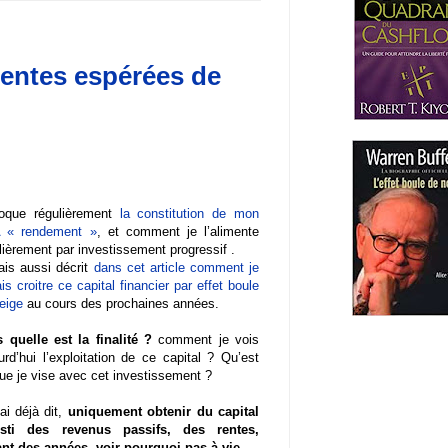
 rentes espérées de
oque régulièrement
la constitution de mon
 « rendement »
, et comment je l’alimente
lièrement par investissement progressif .
ais aussi décrit
dans cet article comment je
is croitre ce capital financier par effet boule
eige
au cours des prochaines années.
 quelle est la finalité ?
comment je vois
urd’hui l’exploitation de ce capital ? Qu’est
ue je vise avec cet investissement ?
’ai déjà dit,
uniquement obtenir du capital
esti des revenus passifs, des rentes,
nt des années, voir pourquoi pas à vie.