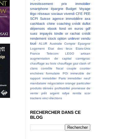
investissement
prix immobilier
smartphone
épargne
Budget
Voyage
légo
réseaux sociaux
vivendi
CFE
PEE
SCPI
Suisse
agence immobilière
axa
cashback
chine
coaching
crédit
duflot
dépenses
ebook
fond en euros
gdf
suez
impayés
kindle
or
rachat crédit
rendement
stock option
unilever
vendu
loué
ALUR
Australie
Compte Epargne
Logement
Etat des lieux
Etats-Unis
France Telecom
LEGO
artisan
augmentation de capital
carmignac
chauffage au bois
chauffage gaz
clash of
clans
contrôle fiscal
couple
courtier
enchères
formulaire POi
immeuble de
rapport
immobilier Paris
immobilier neuf
mandataire
négociation
orange
particulier
produits dérivés
profitabilité
promesse de
vente
prêt argent
rallye
rentila
scor
trackers
vinci
élections
RECHERCHER DANS CE
BLOG