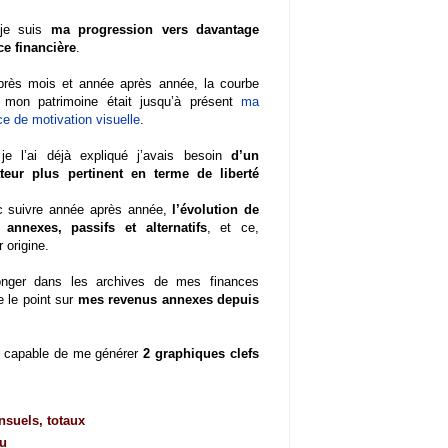
je suis
ma progression vers davantage
e financière
.
près mois et année après année, la courbe
e mon patrimoine était jusqu’à présent
ma
ce de motivation visuelle
.
e l’ai déjà expliqué j’avais besoin
d’un
teur plus pertinent en terme de liberté
nc suivre année après année,
l’évolution de
annexes, passifs et alternatifs
, et ce,
 origine.
longer dans les archives de mes finances
e le point sur
mes revenus annexes depuis
, capable de me générer
2 graphiques clefs
suels, totaux
nu