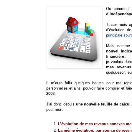
Ou comment 
d’indépendanc
Tracer mois a
d’évolution d
principale sour
Mais comme j
nouvel indica
financière
:
je voulais do
mes revenus 
quelquesoit leur
Il m’aura fallu quelques heures pour me rep
personnelles et ainsi pouvoir faire compiler et fair
2008.
J’ai donc depuis
une nouvelle feuille de calcul
pour moi :
L’évolution de mes revenus annexes men
La même évolution, par source de reve