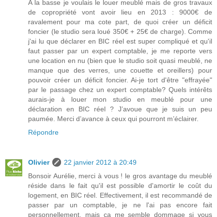
A la basse je voulais le louer meublé mais de gros travaux
de copropriété vont avoir lieu en 2013 : 9000€ de
ravalement pour ma cote part, de quoi créer un déficit
foncier (le studio sera loué 350€ + 25€ de charge). Comme
j'ai lu que déclarer en BIC réel est super compliqué et qu'il
faut passer par un expert comptable, je me reporte vers
une location en nu (bien que le studio soit quasi meublé, ne
manque que des verres, une couette et oreillers) pour
pouvoir créer un déficit foncier. Ai-je tort d'être "effrayée"
par le passage chez un expert comptable? Quels intérêts
aurais-je à louer mon studio en meublé pour une
déclaration en BIC réel ? J’avoue que je suis un peu
paumée. Merci d’avance à ceux qui pourront m’éclairer.
Répondre
Olivier
22 janvier 2012 à 20:49
Bonsoir Aurélie, merci à vous ! le gros avantage du meublé
réside dans le fait qu'il est possible d'amortir le coût du
logement, en BIC réel. Effectivement, il est recommandé de
passer par un comptable, je ne l'ai pas encore fait
personnellement, mais ça me semble dommage si vous