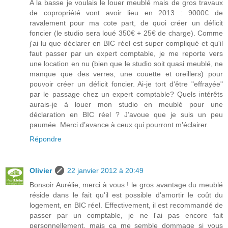
A la basse je voulais le louer meublé mais de gros travaux
de copropriété vont avoir lieu en 2013 : 9000€ de
ravalement pour ma cote part, de quoi créer un déficit
foncier (le studio sera loué 350€ + 25€ de charge). Comme
j'ai lu que déclarer en BIC réel est super compliqué et qu'il
faut passer par un expert comptable, je me reporte vers
une location en nu (bien que le studio soit quasi meublé, ne
manque que des verres, une couette et oreillers) pour
pouvoir créer un déficit foncier. Ai-je tort d'être "effrayée"
par le passage chez un expert comptable? Quels intérêts
aurais-je à louer mon studio en meublé pour une
déclaration en BIC réel ? J’avoue que je suis un peu
paumée. Merci d’avance à ceux qui pourront m’éclairer.
Répondre
Olivier
22 janvier 2012 à 20:49
Bonsoir Aurélie, merci à vous ! le gros avantage du meublé
réside dans le fait qu'il est possible d'amortir le coût du
logement, en BIC réel. Effectivement, il est recommandé de
passer par un comptable, je ne l'ai pas encore fait
personnellement, mais ça me semble dommage si vous