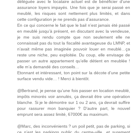
déléguée avec le locataire actuel est de bénéficier d’une
assurance loyers impayés. Une fois que je serai passé en
meublé, les risques sont nettement plus limités, et dans
cette configuration je ne prends pas d’assurance.
En ce qui concerne le fait que le bail n’est jamais été passé
en meublé jusqu’à présent, en discutant avec la vendeuse,
je me suis rendu compte que non seulement elle ne
connaissait pas du tout la fiscalité avantageuse du LMNP, et
n’avait même pas imaginée pouvoir louer en meublé…ça
reste une niche, peu exploitée. Du coup, elle envisage de
passer un autre appartement qu’elle détient en meublée !
elle m’a demandé des conseils…
Etonnant et intéressant, ton point sur la décote d’une petite
surface vendu vide… ! Merci à bientôt.
@Bertrand, je pense qu’une fois passer en location meublé,
impôts minorés voir annulés, ça devrait être une opération
blanche. Si je le démontre sur 1 ou 2 ans, ça devrait suffire
pour rassurer mon banquier ? D’autre part, le nouvel
emprunt sera assez limité, 67000€ au maximum.
@Marc, des inconvénients ? un poil petit, pas de parking, si
ce n’est les parkings public du centre-ville…et surement