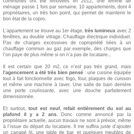
communes ont été rénovées fin 2012, une femme de
ménage passe 1 fois par semaine. 10 appartements, dont 4
propriétaires, un très bon point, qui permet de maintenir le
bon état de la copro.
L’appartement se trouve au 1er étage,
très lumineux
avec 2
fenêtres, au double vitrage. Chauffage électrique individuel.
Pas de charges excessives de copropriété liées à un
chauffage commun au gaz par exemple, des charges que
l’on paye de plus même si on n’a pas de locataire...
Il est certain que 20 m2, ce n’est pas très grand, mais
l’agencement a été très bien pensé
: une cuisine équipée
tout à fait fonctionnelle avec frigo, four, plaques de cuisson
et même une machine à laver. Une salle de bain derrière
une porte coulissante, avec une douche parfaitement
dimensionnée.
Et surtout,
tout est neuf, refait entièrement du sol au
plafond il y a 2 ans
. Donc comme annoncé par la
propriétaire actuelle, aucun travaux ne sont à prévoir, même
à l’issue du départ du locataire. Il me suffira juste d’ajouter
un canapé lit, une table de bar, et quelques meubles de