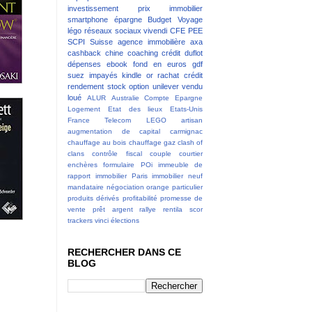
investissement
prix immobilier
smartphone
épargne
Budget
Voyage
légo
réseaux sociaux
vivendi
CFE
PEE
SCPI
Suisse
agence immobilière
axa
cashback
chine
coaching
crédit
duflot
dépenses
ebook
fond en euros
gdf
suez
impayés
kindle
or
rachat crédit
rendement
stock option
unilever
vendu
loué
ALUR
Australie
Compte Epargne
Logement
Etat des lieux
Etats-Unis
France Telecom
LEGO
artisan
augmentation de capital
carmignac
chauffage au bois
chauffage gaz
clash of
clans
contrôle fiscal
couple
courtier
enchères
formulaire POi
immeuble de
rapport
immobilier Paris
immobilier neuf
mandataire
négociation
orange
particulier
produits dérivés
profitabilité
promesse de
vente
prêt argent
rallye
rentila
scor
trackers
vinci
élections
RECHERCHER DANS CE
BLOG