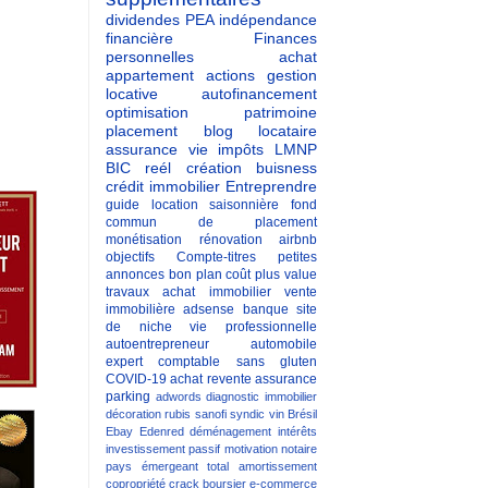
dividendes
PEA
indépendance
financière
Finances
personnelles
achat
appartement
actions
gestion
locative
autofinancement
optimisation patrimoine
placement
blog
locataire
assurance vie
impôts
LMNP
BIC reél
création buisness
crédit immobilier
Entreprendre
guide
location saisonnière
fond
commun de placement
monétisation
rénovation
airbnb
objectifs
Compte-titres
petites
annonces
bon plan
coût
plus value
travaux
achat immobilier
vente
immobilière
adsense
banque
site
de niche
vie professionnelle
autoentrepreneur
automobile
expert comptable
sans gluten
COVID-19
achat revente
assurance
parking
adwords
diagnostic immobilier
décoration
rubis
sanofi
syndic
vin
Brésil
Ebay
Edenred
déménagement
intérêts
investissement passif
motivation
notaire
pays émergeant
total
amortissement
copropriété
crack boursier
e-commerce