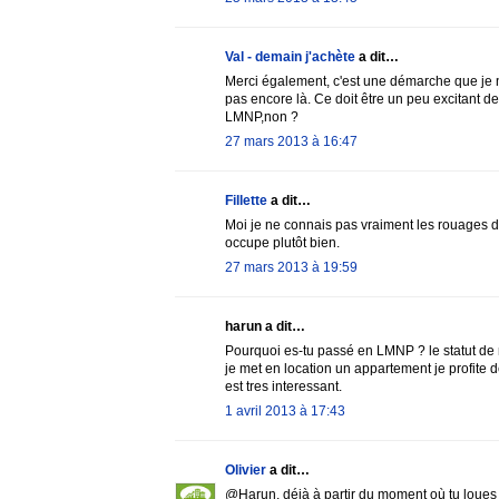
Val - demain j'achète
a dit…
Merci également, c'est une démarche que je n
pas encore là. Ce doit être un peu excitant de 
LMNP,non ?
27 mars 2013 à 16:47
Fillette
a dit…
Moi je ne connais pas vraiment les rouages d
occupe plutôt bien.
27 mars 2013 à 19:59
harun a dit…
Pourquoi es-tu passé en LMNP ? le statut de 
je met en location un appartement je profite
est tres interessant.
1 avril 2013 à 17:43
Olivier
a dit…
@Harun, déjà à partir du moment où tu loues 