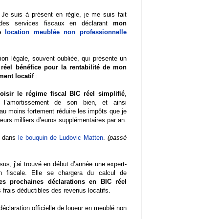
 Je suis à présent en règle, je me suis fait
 des services fiscaux en déclarant
mon
de
location meublée non professionnelle
ion légale, souvent oubliée, qui présente un
réel bénéfice pour la rentabilité de mon
ment locatif
:
oisir le régime fiscal BIC réel simplifié
,
t l’amortissement de son bien, et ainsi
au moins fortement réduire les impôts que je
ieurs milliers d’euros supplémentaires par an.
il dans
le bouquin de Ludovic Matten
.
(passé
sus, j’ai trouvé en début d’année une expert-
n fiscale. Elle se chargera du calcul de
s prochaines déclarations en BIC réel
 frais déductibles des revenus locatifs.
 déclaration officielle de loueur en meublé non