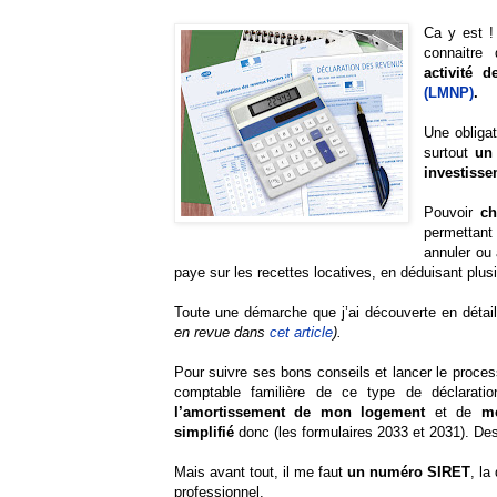
Ca y est !
connaitre
activité 
(LMNP)
.
Une obligat
surtout
un 
investisse
Pouvoir
ch
permettan
annuler ou 
paye sur les recettes locatives, en déduisant plus
Toute une démarche que j’ai découverte en déta
en revue dans
cet article
).
Pour suivre ses bons conseils et lancer le proces
comptable familière de ce type de déclaratio
l’amortissement de mon logement
et de
me
simplifié
donc (les formulaires 2033 et 2031). Des
Mais avant tout, il me faut
un numéro SIRET
, la
professionnel.