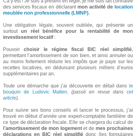
Ca y est ! Je suis à présent en règle, je me suis fait connaitre
des services fiscaux en déclarant
mon activité de
location
meublée non professionnelle (LMNP)
.
Une obligation légale, souvent oubliée, qui présente un
surtout
un réel bénéfice pour la rentabilité de mon
investissement locatif
:
Pouvoir
choisir le régime fiscal BIC réel simplifié
,
permettant l’amortissement de son bien, et ainsi annuler ou
au moins fortement réduire les impôts que je paye sur les
recettes locatives, en déduisant plusieurs milliers d’euros
supplémentaires par an.
Toute une démarche que j’ai découverte en détail dans
le
bouquin de Ludovic Matten
.
(passé en revue dans
cet
article
).
Pour suivre ses bons conseils et lancer le processus, j’ai
trouvé en début d’année une expert-comptable familière de
ce type de déclaration fiscale. Elle se chargera du calcul de
l’amortissement de mon logement
et de
mes prochaines
déclarations en BIC réel simplifié
donc (les formulaires