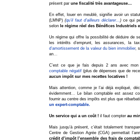
présent par
une fiscalité très avantageuse…
En effet, louer en meublé, signifie avoir un stat
(LMNP)
(
qu’il faut d’ailleurs déclarer…
)
ce qui pe
selon
le régime réel des Bénéfices Industriels
Un régime qui offre la possibilité de déduire de 
les intérêts d’emprunt, les assurances, la t
d’amortissement de la valeur du bien immobilier
, 
an…
C’est ce que je fais depuis 2 ans avec mon
comptable négatif
(plus de dépenses que de recet
aucun impôt sur mes recettes locatives !
Mais attention, comme je l’ai déjà expliqué, déc
évidemment… Le bilan comptable est assez compl
fournir au centre des impôts est plus que rébarbati
un expert-comptable.
Un service qui a un coût !
il faut compter
au mi
Mais jusqu’à présent, c’était totalement transpar
Centre de Gestion Agrée (CGA) permettait l’an
crédit d’impôt l’ensemble des frais de comptab