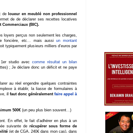
ut de
loueur en meublé non professionnel
rmet de de déclarer ses recettes locatives
 et Commerciaux (BIC).
ses loyers perçus non seulement les charges,
axe foncière, etc… mais aussi
un montant
soit typiquement plusieurs milliers d’euros par
 1er studio avec
comme résultat un bilan
tes) ; Je déclare donc un déficit et ne paye
larer au réel engendre quelques contraintes
exe à établir, la liasse de formulaires à
ve, i
l faut donc généralement
faire appel à
nimum 500€
(un peu plus bien souvent…)
ent. En effet, le fait d’adhérer en plus à un
née suivante de
récupérer sous forme de
ilité
(et de CGA, 240€ dans mon cas), dans