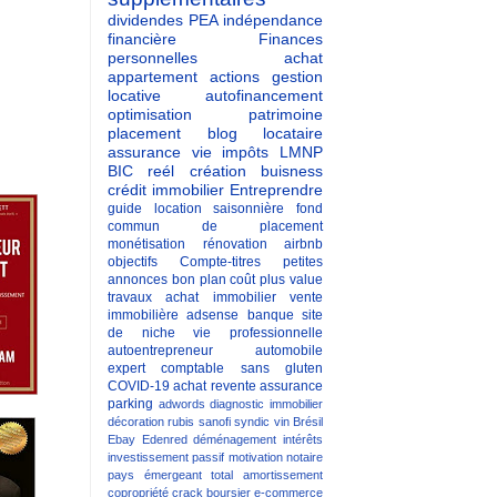
dividendes
PEA
indépendance
financière
Finances
personnelles
achat
appartement
actions
gestion
locative
autofinancement
optimisation patrimoine
placement
blog
locataire
assurance vie
impôts
LMNP
BIC reél
création buisness
crédit immobilier
Entreprendre
guide
location saisonnière
fond
commun de placement
monétisation
rénovation
airbnb
objectifs
Compte-titres
petites
annonces
bon plan
coût
plus value
travaux
achat immobilier
vente
immobilière
adsense
banque
site
de niche
vie professionnelle
autoentrepreneur
automobile
expert comptable
sans gluten
COVID-19
achat revente
assurance
parking
adwords
diagnostic immobilier
décoration
rubis
sanofi
syndic
vin
Brésil
Ebay
Edenred
déménagement
intérêts
investissement passif
motivation
notaire
pays émergeant
total
amortissement
copropriété
crack boursier
e-commerce