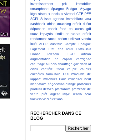
investissement
prix immobilier
smartphone
épargne
Budget
Voyage
légo
réseaux sociaux
vivendi
CFE
PEE
SCPI
Suisse
agence immobilière
axa
cashback
chine
coaching
crédit
duflot
dépenses
ebook
fond en euros
gdf
suez
impayés
kindle
or
rachat crédit
rendement
stock option
unilever
vendu
loué
ALUR
Australie
Compte Epargne
Logement
Etat des lieux
Etats-Unis
France Telecom
LEGO
artisan
augmentation de capital
carmignac
chauffage au bois
chauffage gaz
clash of
clans
contrôle fiscal
couple
courtier
enchères
formulaire POi
immeuble de
rapport
immobilier Paris
immobilier neuf
mandataire
négociation
orange
particulier
produits dérivés
profitabilité
promesse de
vente
prêt argent
rallye
rentila
scor
trackers
vinci
élections
RECHERCHER DANS CE
BLOG