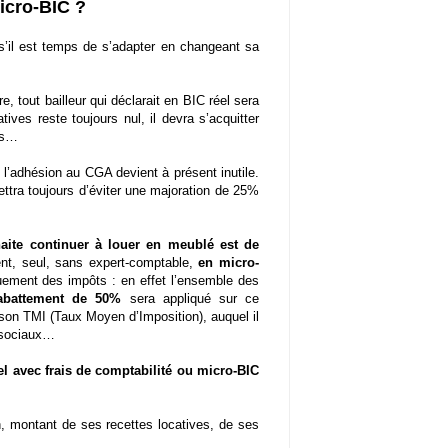
micro-BIC ?
’il est temps de s’adapter en changeant sa
e, tout bailleur qui déclarait en BIC réel sera
ives reste toujours nul, il devra s’acquitter
ôts…
, l’adhésion au CGA devient à présent inutile.
mettra toujours d’éviter une majoration de 25%
uhaite continuer à louer en meublé est de
ent, seul, sans expert-comptable,
en micro-
uement des impôts : en effet l’ensemble des
abattement de 50%
sera appliqué sur ce
on TMI (Taux Moyen d’Imposition), auquel il
 sociaux…
el avec frais de comptabilité ou micro-BIC
 montant de ses recettes locatives, de ses