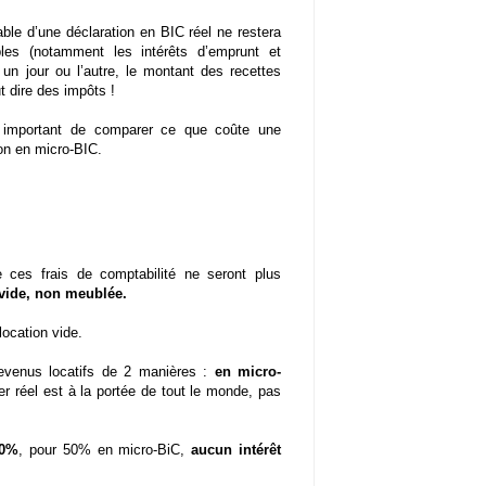
able d’une déclaration en BIC réel ne restera
bles (notamment les intérêts d’emprunt et
un jour ou l’autre, le montant des recettes
t dire des impôts !
s important de comparer ce que coûte une
ion en micro-BIC.
 ces frais de comptabilité ne seront plus
 vide, non meublée.
location vide.
evenus locatifs de 2 manières :
en micro-
er réel est à la portée de tout le monde, pas
30%
, pour 50% en micro-BiC,
aucun intérêt