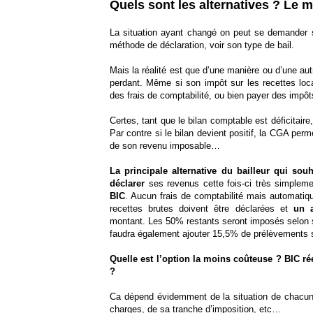
Quels sont les alternatives ? Le 
La situation ayant changé on peut se demander s
méthode de déclaration, voir son type de bail.
Mais la réalité est que d’une manière ou d’une autr
perdant. Même si son impôt sur les recettes locat
des frais de comptabilité, ou bien payer des imp
Certes, tant que le bilan comptable est déficitaire
Par contre si le bilan devient positif, la CGA per
de son revenu imposable…
La principale alternative du bailleur qui so
déclarer
ses revenus cette fois-ci très simplem
BIC
. Aucun frais de comptabilité mais automatiq
recettes brutes doivent être déclarées et
un 
montant. Les 50% restants seront imposés selon s
faudra également ajouter 15,5% de prélèvements
Quelle est l’option la moins coûteuse ? BIC ré
?
Ca dépend évidemment de la situation de chacun,
charges, de sa tranche d’imposition, etc…