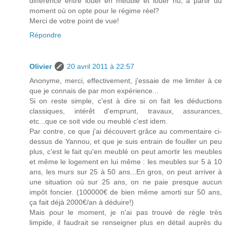
différence entre louer en meublé et louer nu, à partir du
moment où on opte pour le régime réel?
Merci de votre point de vue!
Répondre
Olivier
20 avril 2011 à 22:57
Anonyme, merci, effectivement, j'essaie de me limiter à ce
que je connais de par mon expérience...
Si on reste simple, c'est à dire si on fait les déductions
classiques, intérêt d'emprunt, travaux, assurances,
etc...que ce soit vide ou meublé c'est idem.
Par contre, ce que j'ai découvert grâce au commentaire ci-
dessus de Yannou, et que je suis entrain de fouiller un peu
plus, c'est le fait qu'en meublé on peut amortir les meubles
et même le logement en lui même : les meubles sur 5 à 10
ans, les murs sur 25 à 50 ans...En gros, on peut arriver à
une situation où sur 25 ans, on ne paie presque aucun
impôt foncier. (100000€ de bien même amorti sur 50 ans,
ça fait déjà 2000€/an à déduire!)
Mais pour le moment, je n'ai pas trouvé de règle très
limpide, il faudrait se renseigner plus en détail auprès du