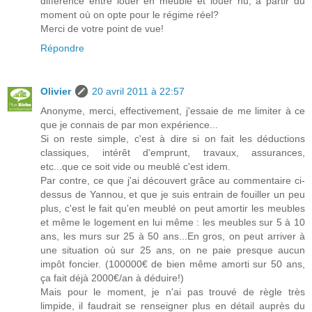
différence entre louer en meublé et louer nu, à partir du
moment où on opte pour le régime réel?
Merci de votre point de vue!
Répondre
Olivier
20 avril 2011 à 22:57
Anonyme, merci, effectivement, j'essaie de me limiter à ce
que je connais de par mon expérience...
Si on reste simple, c'est à dire si on fait les déductions
classiques, intérêt d'emprunt, travaux, assurances,
etc...que ce soit vide ou meublé c'est idem.
Par contre, ce que j'ai découvert grâce au commentaire ci-
dessus de Yannou, et que je suis entrain de fouiller un peu
plus, c'est le fait qu'en meublé on peut amortir les meubles
et même le logement en lui même : les meubles sur 5 à 10
ans, les murs sur 25 à 50 ans...En gros, on peut arriver à
une situation où sur 25 ans, on ne paie presque aucun
impôt foncier. (100000€ de bien même amorti sur 50 ans,
ça fait déjà 2000€/an à déduire!)
Mais pour le moment, je n'ai pas trouvé de règle très
limpide, il faudrait se renseigner plus en détail auprès du