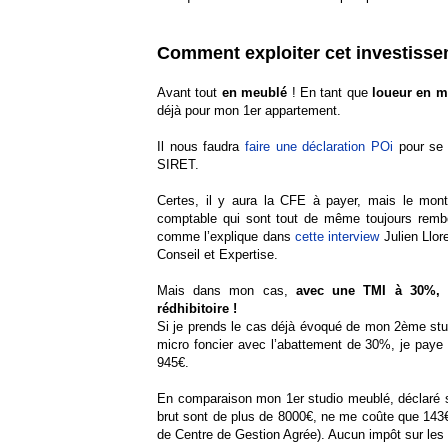
Comment exploiter cet investissem
Avant tout
en meublé
! En tant que
loueur en m
déjà pour mon 1er appartement.
Il nous faudra
faire une déclaration POi
pour se d
SIRET.
Certes, il y aura la CFE à payer, mais le montan
comptable qui sont tout de même toujours rembo
comme l’explique dans
cette interview
Julien Llor
Conseil et Expertise.
Mais dans mon cas,
avec une TMI à 30%, l
rédhibitoire !
Si je prends le cas déjà évoqué de mon 2ème stu
micro foncier avec l’abattement de 30%, je pay
945€.
En comparaison mon 1er studio meublé, déclaré se
brut sont de plus de 8000€, ne me coûte que 143€
de Centre de Gestion Agrée). Aucun impôt sur les 