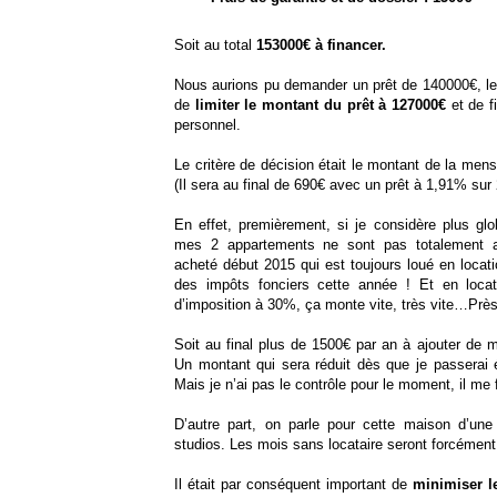
Soit au total
153000€ à financer.
Nous aurions pu demander un prêt de 140000€, le
de
limiter le montant du prêt à 127000€
et de f
personnel.
Le critère de décision était le montant de la mensua
(Il sera au final de 690€ avec un prêt à 1,91% sur
En effet, premièrement, si je considère plus gl
mes 2 appartements ne sont pas totalement a
acheté début 2015 qui est toujours loué en locat
des impôts fonciers cette année ! Et en loca
d’imposition à 30%, ça monte vite, très vite…Prè
Soit au final plus de 1500€ par an à ajouter de 
Un montant qui sera réduit dès que je passerai
Mais je n’ai pas le contrôle pour le moment, il me f
D’autre part, on parle pour cette maison d’un
studios. Les mois sans locataire seront forcéme
Il était par conséquent important de
minimiser le