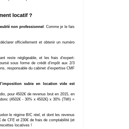
ent locatif ?
eublé non professionnel
. Comme je le fais
éclarer officiellement et obtenir un numéro
t reste négligeable, et les frais d’expert-
ursé sous forme de crédit d’impôt aux 2/3
ens, responsable du cabinet d’expertise CMF
’imposition subie en location vide est
dio, pour 4502€ de revenus brut en 2015, en
e donc (4502€ - 30% x 4502€) x 30% (TMI) =
lon le régime BIC réel, et dont les revenus
 de CFE et 230€ de frais de comptabilité (et
recettes locatives !