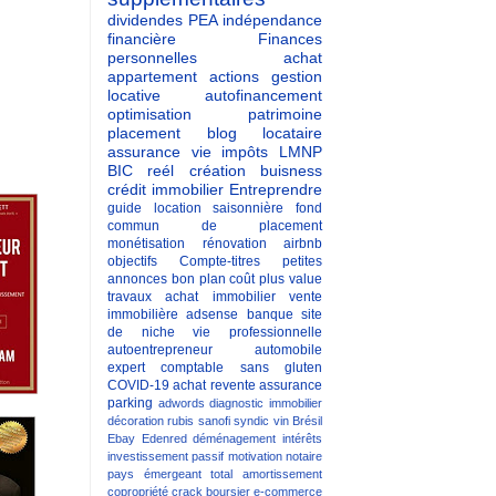
dividendes
PEA
indépendance
financière
Finances
personnelles
achat
appartement
actions
gestion
locative
autofinancement
optimisation patrimoine
placement
blog
locataire
assurance vie
impôts
LMNP
BIC reél
création buisness
crédit immobilier
Entreprendre
guide
location saisonnière
fond
commun de placement
monétisation
rénovation
airbnb
objectifs
Compte-titres
petites
annonces
bon plan
coût
plus value
travaux
achat immobilier
vente
immobilière
adsense
banque
site
de niche
vie professionnelle
autoentrepreneur
automobile
expert comptable
sans gluten
COVID-19
achat revente
assurance
parking
adwords
diagnostic immobilier
décoration
rubis
sanofi
syndic
vin
Brésil
Ebay
Edenred
déménagement
intérêts
investissement passif
motivation
notaire
pays émergeant
total
amortissement
copropriété
crack boursier
e-commerce