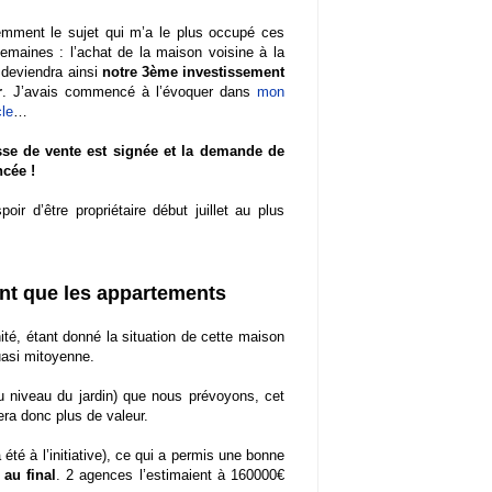
emment le sujet qui m’a le plus occupé ces
semaines : l’achat de la maison voisine à la
 deviendra ainsi
notre 3ème investissement
r
. J’avais commencé à l’évoquer dans
mon
cle
…
se de vente est signée et la demande de
ncée !
poir d’être propriétaire début juillet au plus
nt que les appartements
unité, étant donné la situation de cette maison
quasi mitoyenne.
 niveau du jardin) que nous prévoyons, cet
era donc plus de valeur.
a été à l’initiative), ce qui a permis une bonne
 au final
. 2 agences l’estimaient à 160000€