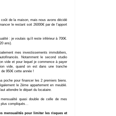
 coût de la maison, mais nous avons décidé
inancer le restant soit 26000€ par de l’apport
lité : je voulais qu’il reste inférieur à 700€.
 20 ans).
obalement mes investissements immobiliers,
utofinancés. Notamment le second studio
ion vide et pour lequel je commence à payer
tion vide, quand on est dans une tranche
s de 950€ cette année !
ma poche pour financer les 2 premiers biens.
 également le 2ème appartement en meublé.
aut attendre le départ du locataire.
e mensualité quasi double de celle de mes
nt plus compliqués…
s mensualités pour limiter les risques et