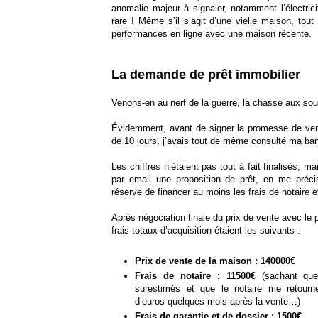
anomalie majeur à signaler, notamment l’électric
rare ! Même s’il s’agit d’une vielle maison, tout 
performances en ligne avec une maison récente.
La demande de prêt immobilier
Venons-en au nerf de la guerre, la chasse aux sou
Évidemment, avant de signer la promesse de vente
de 10 jours, j’avais tout de même consulté ma ban
Les chiffres n’étaient pas tout à fait finalisés, 
par email une proposition de prêt, en me précis
réserve de financer au moins les frais de notaire e
Après négociation finale du prix de vente avec le 
frais totaux d’acquisition étaient les suivants :
Prix de vente de la maison : 140000€
Frais de notaire : 11500€
(sachant que 
surestimés et que le notaire me retourn
d’euros quelques mois après la vente…)
Frais de garantie et de dossier : 1500€