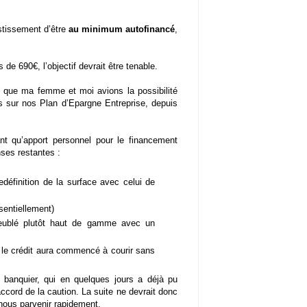
estissement d’être
au minimum autofinancé
,
 de 690€, l’objectif devrait être tenable.
ait que ma femme et moi avions la possibilité
s sur nos Plan d’Epargne Entreprise, depuis
nt qu’apport personnel pour le financement
nses restantes :
edéfinition de la surface avec celui de
ssentiellement)
meublé plutôt haut de gamme avec un
 le crédit aura commencé à courir sans
e banquier, qui en quelques jours a déjà pu
’accord de la caution. La suite ne devrait donc
c nous parvenir rapidement.