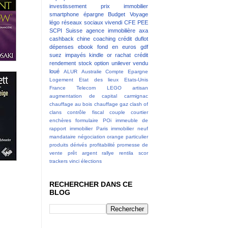
investissement
prix immobilier
smartphone
épargne
Budget
Voyage
légo
réseaux sociaux
vivendi
CFE
PEE
SCPI
Suisse
agence immobilière
axa
cashback
chine
coaching
crédit
duflot
dépenses
ebook
fond en euros
gdf
suez
impayés
kindle
or
rachat crédit
rendement
stock option
unilever
vendu
loué
ALUR
Australie
Compte Epargne
Logement
Etat des lieux
Etats-Unis
France Telecom
LEGO
artisan
augmentation de capital
carmignac
chauffage au bois
chauffage gaz
clash of
clans
contrôle fiscal
couple
courtier
enchères
formulaire POi
immeuble de
rapport
immobilier Paris
immobilier neuf
mandataire
négociation
orange
particulier
produits dérivés
profitabilité
promesse de
vente
prêt argent
rallye
rentila
scor
trackers
vinci
élections
RECHERCHER DANS CE
BLOG