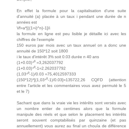
En effet la formule pour la capitalisation d'une suite
d'annuité (a) placée à un taux i pendant une durée de n
années est
Vf=a*[((1+i)^n)-1]/i
la formule en ligne est peu lisible je détaille ici avec les
chiffres de l'exemple
150 euros par mois avec un taux annuel on a donc une
annuité de 150*12 soit 1800
i le taux d'intérêt 3% soit 0.03 durée n 40 ans
(1+0.03)⁴⁰ =3,262037792
(1+0.03)⁴⁰-1=2.262037792
(1,03⁴⁰-1)/0.03 =75,4012597333
(150*12)*[(1,03⁴⁰-1)/0.03]=135722,26 CQFD (attention
entre l'article et les commentaires vous avez permuté le 5
et le 7)
Sachant que dans la vraie vie les intérêts sont versés avec
un nombre entier de centimes alors que la formule
manipule des réels et que selon le placement les intérêts
seront souvent comptabilisés par quinzaine (et pas
annuellement) vous aurez au final un chouîa de différence