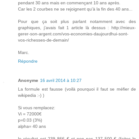
pendant 30 ans mais en commençant 10 ans après.
Car les 2 courbes ne se rejoignent qu'à la fin des 40 ans...
Pour que ça soit plus parlant notamment avec des
graphiques, j'avais fait 1 article là dessus : http://mieux-
gerer-son-argent.com/vos-economies-daujourdhui-sont-
vos-richesses-de-demain/
Marc.
Répondre
Anonyme
16 avril 2014 à 10:27
La formule est fausse (voilà pourquoi il faut se méfier de
wikipedia :-) )
Si vous remplacez:
Vi = 72000€
p=0.03 (3%)
alpha= 40 ans
le résultat est 239 866 € et non pas 137 500 € (faites le