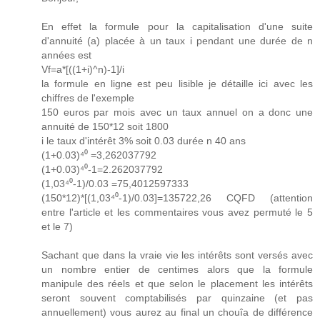
En effet la formule pour la capitalisation d'une suite
d'annuité (a) placée à un taux i pendant une durée de n
années est
Vf=a*[((1+i)^n)-1]/i
la formule en ligne est peu lisible je détaille ici avec les
chiffres de l'exemple
150 euros par mois avec un taux annuel on a donc une
annuité de 150*12 soit 1800
i le taux d'intérêt 3% soit 0.03 durée n 40 ans
(1+0.03)⁴⁰ =3,262037792
(1+0.03)⁴⁰-1=2.262037792
(1,03⁴⁰-1)/0.03 =75,4012597333
(150*12)*[(1,03⁴⁰-1)/0.03]=135722,26 CQFD (attention
entre l'article et les commentaires vous avez permuté le 5
et le 7)
Sachant que dans la vraie vie les intérêts sont versés avec
un nombre entier de centimes alors que la formule
manipule des réels et que selon le placement les intérêts
seront souvent comptabilisés par quinzaine (et pas
annuellement) vous aurez au final un chouîa de différence