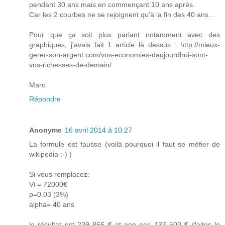
pendant 30 ans mais en commençant 10 ans après.
Car les 2 courbes ne se rejoignent qu'à la fin des 40 ans...
Pour que ça soit plus parlant notamment avec des
graphiques, j'avais fait 1 article là dessus : http://mieux-
gerer-son-argent.com/vos-economies-daujourdhui-sont-
vos-richesses-de-demain/
Marc.
Répondre
Anonyme
16 avril 2014 à 10:27
La formule est fausse (voilà pourquoi il faut se méfier de
wikipedia :-) )
Si vous remplacez:
Vi = 72000€
p=0.03 (3%)
alpha= 40 ans
le résultat est 239 866 € et non pas 137 500 € (faites le