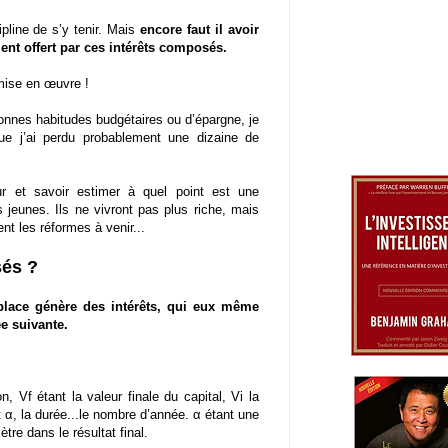
pline de s’y tenir. Mais
encore faut il avoir
nt offert par ces intérêts composés.
mise en œuvre !
bonnes habitudes budgétaires ou d’épargne, je
ue j’ai perdu probablement une dizaine de
r et savoir estimer à quel point est une
s jeunes. Ils ne vivront pas plus riche, mais
nt les réformes à venir...
sés ?
place génère des intérêts, qui eux même
ée suivante.
 Vf étant la valeur finale du capital, Vi la
et α, la durée...le nombre d’année. α étant une
re dans le résultat final.