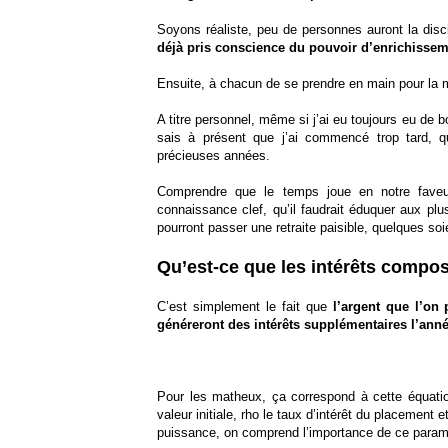
Soyons réaliste, peu de personnes auront la disci
déjà pris conscience du pouvoir d’enrichisseme
Ensuite, à chacun de se prendre en main pour la 
A titre personnel, même si j’ai eu toujours eu de 
sais à présent que j’ai commencé trop tard, q
précieuses années.
Comprendre que le temps joue en notre faveu
connaissance clef, qu’il faudrait éduquer aux plu
pourront passer une retraite paisible, quelques soie
Qu’est-ce que les intérêts compo
C’est simplement le fait que
l’argent que l’on 
généreront des intérêts supplémentaires l’ann
Pour les matheux, ça correspond à cette équation,
valeur initiale, rho le taux d’intérêt du placement 
puissance, on comprend l’importance de ce paramèt