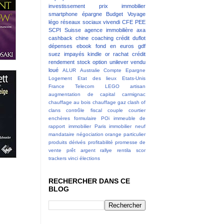
investissement
prix immobilier
smartphone
épargne
Budget
Voyage
légo
réseaux sociaux
vivendi
CFE
PEE
SCPI
Suisse
agence immobilière
axa
cashback
chine
coaching
crédit
duflot
dépenses
ebook
fond en euros
gdf
suez
impayés
kindle
or
rachat crédit
rendement
stock option
unilever
vendu
loué
ALUR
Australie
Compte Epargne
Logement
Etat des lieux
Etats-Unis
France Telecom
LEGO
artisan
augmentation de capital
carmignac
chauffage au bois
chauffage gaz
clash of
clans
contrôle fiscal
couple
courtier
enchères
formulaire POi
immeuble de
rapport
immobilier Paris
immobilier neuf
mandataire
négociation
orange
particulier
produits dérivés
profitabilité
promesse de
vente
prêt argent
rallye
rentila
scor
trackers
vinci
élections
RECHERCHER DANS CE
BLOG