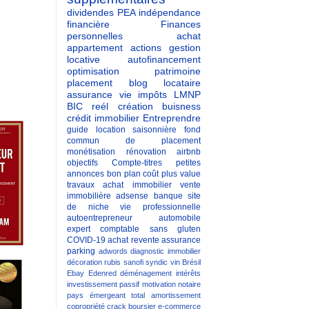
dividendes
PEA
indépendance
financière
Finances
personnelles
achat
appartement
actions
gestion
locative
autofinancement
optimisation patrimoine
placement
blog
locataire
assurance vie
impôts
LMNP
BIC reél
création buisness
crédit immobilier
Entreprendre
guide
location saisonnière
fond
commun de placement
monétisation
rénovation
airbnb
objectifs
Compte-titres
petites
annonces
bon plan
coût
plus value
travaux
achat immobilier
vente
immobilière
adsense
banque
site
de niche
vie professionnelle
autoentrepreneur
automobile
expert comptable
sans gluten
COVID-19
achat revente
assurance
parking
adwords
diagnostic immobilier
décoration
rubis
sanofi
syndic
vin
Brésil
Ebay
Edenred
déménagement
intérêts
investissement passif
motivation
notaire
pays émergeant
total
amortissement
copropriété
crack boursier
e-commerce