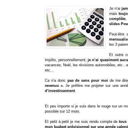
Je n’ai
jam
mais
toujo
complète
,
slides Pow
Peut-être 
mensualis
les 3 paiem
Et outre c
impôts, personnellement,
je n’ai quasiment auc
vacances, Noël, les révisions automobiles, etc…e
etc…
Ca n’a donc
pas de sens pour moi
de me dir
revenus ».
Je préfère me projeter sur une ann
d’investissement
.
Et peu importe si je suis dans le rouge sur un moi
possible sur 12 mois.
Et petit à petit je me suis rendu compte de
tous
mon budget prévisionnel sur une année calen