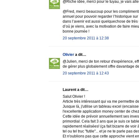
@Riche idée, merci pour le tuyau, je vais aller
@Fred, merci beaucoup pour les compliments ! 
annuel pour pouvoir regarder l’historique sur
dans l’avenir est aussi quelquechose de très u
d’où je viens, avec la motivation de faire m
bonne journée !
20 septembre 2011 à 12:38
Olivier
a dit…
@Julien, merci de ton retour d'expérience, eff
de gérer plus globalement offre davantage de l
20 septembre 2011 à 12:43
Laurent a dit…
Salut Olivier !
Article très intéressant qui va me permettre 
Jusque là, j'utilise un tableau excel (encais
l'excellente application money center de ch
Cette idée de prévoir annuellement ses invest
primordial. Cela fait 3 ans que je suis ce ta
rapidement réalisées! (ça fait bizarre de voir
tel ou tel truc "futile"... et je ne te parle pas 
Et n'oublions pas que cette approche vient en