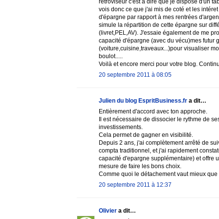
rétroviseur c'est à dire que je dispose d'un t
vois donc ce que j'ai mis de coté et les intér
d'épargne par rapport à mes rentrées d'argent).
simule la répartition de cette épargne sur dif
(livret,PEL,AV). J'essaie également de me pro
capacité d'épargne (avec du vécu)mes futur
(voiture,cuisine,traveaux...)pour visualiser 
boulot.....
Voilà et encore merci pour votre blog. Continu
20 septembre 2011 à 08:05
Julien du blog EspritBusiness.fr
a dit…
Entièrement d'accord avec ton approche.
Il est nécessaire de dissocier le rythme de s
investissements.
Cela permet de gagner en visibilité.
Depuis 2 ans, j'ai complètement arrêté de su
compta traditionnel, et j'ai rapidement constat
capacité d'epargne supplémentaire) et offre u
mesure de faire les bons choix.
Comme quoi le détachement vaut mieux que d
20 septembre 2011 à 12:37
Olivier
a dit…