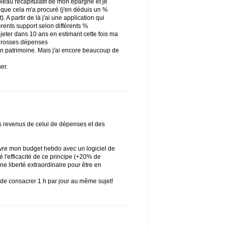
ableau récapitulatif de mon épargne et je
et que cela m'a procuré (j'en déduis un %
 A partir de là j'ai une application qui
férents support selon différents %
jeter dans 10 ans en estimant cette fois ma
 grosses dépenses
mon patrimoine. Mais j'ai encore beaucoup de
er.
es revenus de celui de dépenses et des
ivre mon budget hebdo avec un logiciel de
é l'efficacité de ce principe (+20% de
ne liberté extraordinaire pour être en
e consacrer 1 h par jour au même sujet!