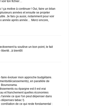
 voir ton fichier…
ça motive à continuer ! Oui, faire un bilan
 plusieurs années et ensuite se projeter
tile. Je fais ça aussi, notamment pour voir
ieux année après année… Merci encore,
ectivement tu soulève un bon point, le fait
iberté...à bientôt
de faire évoluer mon approche budgétaire.
sements/décaissements), en parallèle de
ez Boursorama.
issements ou épargne est il est vrai
bleau et franchement quelles économies
 à l'année ce que l'on peut dépenser dans
des dépenses tabac !).
 corrélation de ce qui reste fondamental :