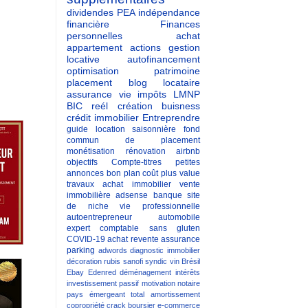
dividendes
PEA
indépendance
financière
Finances
personnelles
achat
appartement
actions
gestion
locative
autofinancement
optimisation patrimoine
placement
blog
locataire
assurance vie
impôts
LMNP
BIC reél
création buisness
crédit immobilier
Entreprendre
guide
location saisonnière
fond
commun de placement
monétisation
rénovation
airbnb
objectifs
Compte-titres
petites
annonces
bon plan
coût
plus value
travaux
achat immobilier
vente
immobilière
adsense
banque
site
de niche
vie professionnelle
autoentrepreneur
automobile
expert comptable
sans gluten
COVID-19
achat revente
assurance
parking
adwords
diagnostic immobilier
décoration
rubis
sanofi
syndic
vin
Brésil
Ebay
Edenred
déménagement
intérêts
investissement passif
motivation
notaire
pays émergeant
total
amortissement
copropriété
crack boursier
e-commerce