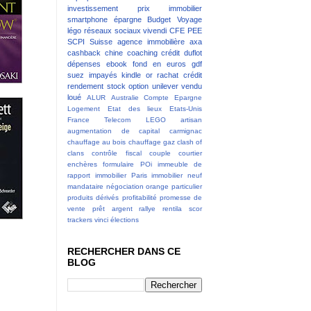
investissement
prix immobilier
smartphone
épargne
Budget
Voyage
légo
réseaux sociaux
vivendi
CFE
PEE
SCPI
Suisse
agence immobilière
axa
cashback
chine
coaching
crédit
duflot
dépenses
ebook
fond en euros
gdf
suez
impayés
kindle
or
rachat crédit
rendement
stock option
unilever
vendu
loué
ALUR
Australie
Compte Epargne
Logement
Etat des lieux
Etats-Unis
France Telecom
LEGO
artisan
augmentation de capital
carmignac
chauffage au bois
chauffage gaz
clash of
clans
contrôle fiscal
couple
courtier
enchères
formulaire POi
immeuble de
rapport
immobilier Paris
immobilier neuf
mandataire
négociation
orange
particulier
produits dérivés
profitabilité
promesse de
vente
prêt argent
rallye
rentila
scor
trackers
vinci
élections
RECHERCHER DANS CE
BLOG