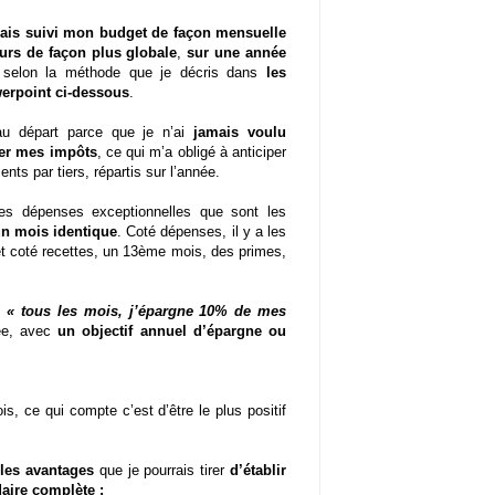
ais suivi mon budget de façon mensuelle
urs de façon plus globale
,
sur une année
 selon la méthode que je décris dans
les
erpoint ci-dessous
.
au départ parce que je n’ai
jamais voulu
er mes impôts
, ce qui m’a obligé à anticiper
ents par tiers, répartis sur l’année.
es dépenses exceptionnelles que sont les
un mois identique
. Coté dépenses, il y a les
t coté recettes, un 13ème mois, des primes,
e
« tous les mois, j’épargne 10% de mes
ée, avec
un objectif annuel d’épargne ou
s, ce qui compte c’est d’être le plus positif
 les avantages
que je pourrais tirer
d’établir
daire complète
: