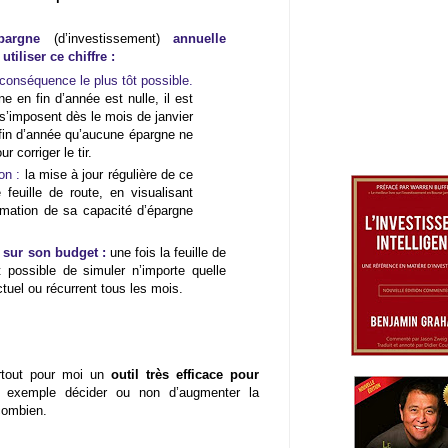
pargne
(d’investissement)
annuelle
tiliser ce chiffre :
 conséquence le plus tôt possible.
e en fin d’année est nulle, il est
 s’imposent dès le mois de janvier
fin d’année qu’aucune épargne ne
ur corriger le tir.
on :
la mise à jour régulière de ce
feuille de route, en visualisant
mation de sa capacité d’épargne
t sur son budget :
une fois la feuille de
 possible de simuler n’importe quelle
tuel ou récurrent tous les mois.
urtout pour moi un
outil très efficace pour
exemple décider ou non d’augmenter la
combien.