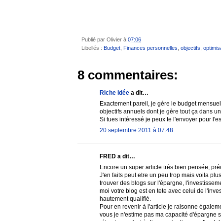
Publié par
Olivier
à
07:06
Libellés :
Budget
,
Finances personnelles
,
objectifs
,
optimis
8 commentaires:
Riche Idée
a dit…
Exactement pareil, je gère le budget mensuel
objectifs annuels dont je gère tout ça dans un
Si tues intéressé je peux te l'envoyer pour l'e
20 septembre 2011 à 07:48
FRED a dit…
Encore un super article trés bien pensée, pré
J'en faits peut etre un peu trop mais voila plu
trouver des blogs sur l'épargne, l'investisseme
moi votre blog est en tete avec celui de l'inv
hautement qualifié.
Pour en revenir à l'article je raisonne égalem
vous je n'estime pas ma capacité d'épargne s