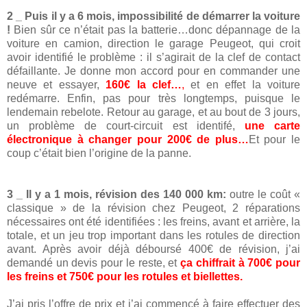
2 _
Puis il y a 6 mois, impossibilité de démarrer la voiture
!
Bien sûr ce n’était pas la batterie…donc dépannage de la
voiture en camion, direction le garage Peugeot, qui croit
avoir identifié le problème : il s’agirait de la clef de contact
défaillante. Je donne mon accord pour en commander une
neuve et essayer,
160€ la clef…
,
et en effet la voiture
redémarre. Enfin, pas pour très longtemps, puisque le
lendemain rebelote. Retour au garage, et au bout de 3 jours,
un problème de court-circuit est identifé,
une carte
électronique à changer pour 200€ de plus…
Et pour le
coup c’était bien l’origine de la panne.
3 _ Il y a 1
mois, révision des 140 000 km:
outre le coût «
classique » de la révision chez Peugeot, 2 réparations
nécessaires ont été identifiées : les freins, avant et arrière, la
totale, et un jeu trop important dans les rotules de direction
avant. Après avoir déjà déboursé 400€ de révision, j’ai
demandé un devis pour le reste, et
ça chiffrait à 700€ pour
les freins et 750€ pour les rotules et biellettes.
J’ai pris l’offre de prix et j’ai commencé à faire effectuer des