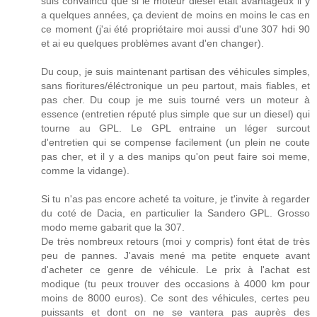
suis convaincu que si le moteur diesel était avantageux il y
a quelques années, ça devient de moins en moins le cas en
ce moment (j'ai été propriétaire moi aussi d'une 307 hdi 90
et ai eu quelques problèmes avant d'en changer).
Du coup, je suis maintenant partisan des véhicules simples,
sans fioritures/éléctronique un peu partout, mais fiables, et
pas cher. Du coup je me suis tourné vers un moteur à
essence (entretien réputé plus simple que sur un diesel) qui
tourne au GPL. Le GPL entraine un léger surcout
d'entretien qui se compense facilement (un plein ne coute
pas cher, et il y a des manips qu'on peut faire soi meme,
comme la vidange).
Si tu n'as pas encore acheté ta voiture, je t'invite à regarder
du coté de Dacia, en particulier la Sandero GPL. Grosso
modo meme gabarit que la 307.
De très nombreux retours (moi y compris) font état de très
peu de pannes. J'avais mené ma petite enquete avant
d'acheter ce genre de véhicule. Le prix à l'achat est
modique (tu peux trouver des occasions à 4000 km pour
moins de 8000 euros). Ce sont des véhicules, certes peu
puissants et dont on ne se vantera pas auprès des