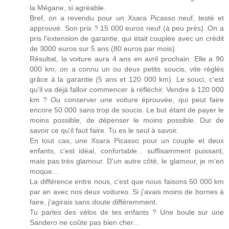
la Mégane, si agréable.
Bref, on a revendu pour un Xsara Picasso neuf, testé et
approuvé. Son prix ? 15 000 euros neuf (à peu près). On a
pris l'extension de garantie, qui était couplée avec un crédit
de 3000 euros sur 5 ans (80 euros par mois).
Résultat, la voiture aura 4 ans en avril prochain. Elle a 90
000 km, on a connu un ou deux petits soucis, vite réglés
grâce à la garantie (5 ans et 120 000 km). Le souci, c'est
qu'il va déjà falloir commencer à réfléchir. Vendre à 120 000
km ? Ou conserver une voiture éprouvée, qui peut faire
encore 50 000 sans trop de soucis. Le but étant de payer le
moins possible, de dépenser le moins possible. Dur de
savoir ce qu'il faut faire. Tu es le seul à savoir.
En tout cas, une Xsara Picasso pour un couple et deux
enfants, c'est idéal, confortable... suffisamment puissant,
mais pas très glamour. D'un autre côté, le glamour, je m'en
moque...
La différence entre nous, c'est que nous faisons 50 000 km
par an avec nos deux voitures. Si j'avais moins de bornes à
faire, j'agirais sans doute différemment.
Tu parles des vélos de tes enfants ? Une boule sur une
Sandero ne coûte pas bien cher...