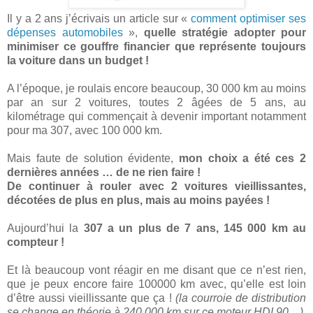
Il y a 2 ans j’écrivais un article sur «
comment optimiser ses
dépenses automobiles
»,
quelle stratégie adopter pour
minimiser ce gouffre financier que représente toujours
la voiture dans un budget !
A l’époque, je roulais encore beaucoup, 30 000 km au moins
par an sur 2 voitures, toutes 2 âgées de 5 ans, au
kilométrage qui commençait à devenir important notamment
pour ma 307, avec 100 000 km.
Mais faute de solution évidente,
mon choix a été ces 2
dernières années … de ne rien faire !
De continuer à rouler avec 2 voitures vieillissantes,
décotées de plus en plus, mais au moins payées !
Aujourd’hui la
307 a un plus de 7 ans, 145 000 km au
compteur !
Et là beaucoup vont réagir en me disant que ce n’est rien,
que je peux encore faire 100000 km avec, qu’elle est loin
d’être aussi vieillissante que ça !
(la courroie de distribution
se change en théorie à 240 000 km sur ce moteur HDI 90…)