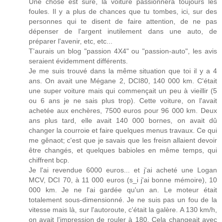
Une chose est sûre, la voiture passionnera toujours les
foules. Il y a plus de chances que tu tombes, ici, sur des
personnes qui te disent de faire attention, de ne pas
dépenser de l'argent inutilement dans une auto, de
préparer l'avenir, etc, etc...
T'aurais un blog "passion 4X4" ou "passion-auto", les avis
seraient évidemment différents.
Je me suis trouvé dans la même situation que toi il y a 4
ans. On avait une Mégane 2, DCI80, 140 000 km. C'était
une super voiture mais qui commençait un peu à vieillir (5
ou 6 ans je ne sais plus trop). Cette voiture, on l'avait
achetée aux enchères, 7500 euros pour 96 000 km. Deux
ans plus tard, elle avait 140 000 bornes, on avait dû
changer la courroie et faire quelques menus travaux. Ce qui
me gênaot; c'est que je savais que les freisn allaient devoir
être changés, et quelques babioles en même temps, qui
chiffrent bcp.
Je l'ai revendue 6000 euros... et j'ai acheté une Logan
MCV, DCI 70, à 11 000 euros (s_i j'ai bonne mémoire), 10
000 km. Je ne l'ai gardée qu'un an. Le moteur était
totalement sous-dimensionné. Je ne suis pas un fou de la
vitesse mais là, sur l'autoroute, c'était la galère. A 130 km/h,
on avait l'impression de rouler à 180. Cela changeait avec