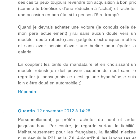
des cas tu peux toujours revendre ton acquisition à bon prix
(comme tu bénéficies d'une réduction à l'achat) et racheter
une occasion en bon état si tu penses t'être trompé.
Quand je devrais acheter une voiture (je conduis celle de
mon père actuellement) j'irai sans aucun doute vers un
modèle réputé robuste,sans gadgets électroniques inutiles
et sans avoir besoin d'avoir une berline pour épater la
galerie.
En couplant les tarifs du mandataire et en choisissant un
modèle robuste,on doit pouvoir acquérir du neuf sans le
regretter je pense,mais ce n'est qu'une hypothèse,je suis
loin d'être doué en automobile ;)
Répondre
Quentin
12 novembre 2012 à 14:28
Personnellement, je préfère acheter du neuf et arder
jusqu'au bout. Par contre, je regarde surtout la fiabilité.
Malheureusement pour les françaises, la fiabilité n'existe
plus depuis la R21 et la ZX. Aujourd'hui, les japonaises et