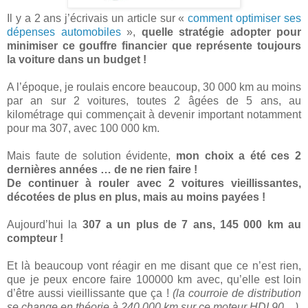
Il y a 2 ans j’écrivais un article sur «
comment optimiser ses
dépenses automobiles
»,
quelle stratégie adopter pour
minimiser ce gouffre financier que représente toujours
la voiture dans un budget !
A l’époque, je roulais encore beaucoup, 30 000 km au moins
par an sur 2 voitures, toutes 2 âgées de 5 ans, au
kilométrage qui commençait à devenir important notamment
pour ma 307, avec 100 000 km.
Mais faute de solution évidente,
mon choix a été ces 2
dernières années … de ne rien faire !
De continuer à rouler avec 2 voitures vieillissantes,
décotées de plus en plus, mais au moins payées !
Aujourd’hui la
307 a un plus de 7 ans, 145 000 km au
compteur !
Et là beaucoup vont réagir en me disant que ce n’est rien,
que je peux encore faire 100000 km avec, qu’elle est loin
d’être aussi vieillissante que ça !
(la courroie de distribution
se change en théorie à 240 000 km sur ce moteur HDI 90…)