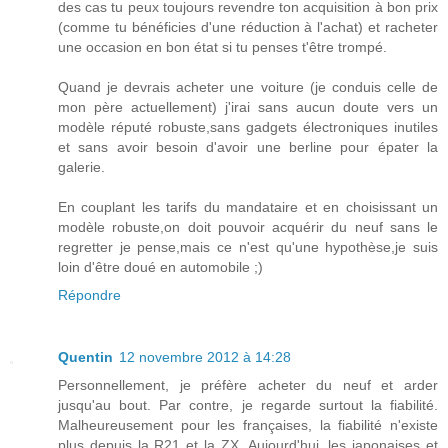
des cas tu peux toujours revendre ton acquisition à bon prix
(comme tu bénéficies d'une réduction à l'achat) et racheter
une occasion en bon état si tu penses t'être trompé.
Quand je devrais acheter une voiture (je conduis celle de
mon père actuellement) j'irai sans aucun doute vers un
modèle réputé robuste,sans gadgets électroniques inutiles
et sans avoir besoin d'avoir une berline pour épater la
galerie.
En couplant les tarifs du mandataire et en choisissant un
modèle robuste,on doit pouvoir acquérir du neuf sans le
regretter je pense,mais ce n'est qu'une hypothèse,je suis
loin d'être doué en automobile ;)
Répondre
Quentin
12 novembre 2012 à 14:28
Personnellement, je préfère acheter du neuf et arder
jusqu'au bout. Par contre, je regarde surtout la fiabilité.
Malheureusement pour les françaises, la fiabilité n'existe
plus depuis la R21 et la ZX. Aujourd'hui, les japonaises et