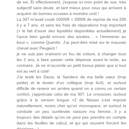
de soi. Et effectivement, j’expose ici mon point de vue, très
subjectif sans doute, et tant mieux pour ceux qui arrivent à
acquérir de bonnes occases à moindre coût !
La 307 m’avait couté 16000€ + 3000€ de reprise de ma 206
il y a 7 ans, et sans les frais de réparations trop important
(+ le fait d’avoir des liquidités disponibles actuellement) je
l’aurai bien gardé encore des années… « l’emmener au
bout », comme Quentin. J’ai peut-être misé sur le mauvais
cheval avec Peugeot !
je ne suis pas vraiment un fou de voiture, à changer tous
les 2 ans, à faire passer cette dépense avant le reste, au
contraire. Je ne m’accorde un petit bonus plaisir que si tout
est au vert à coté!
J’ai testé les Dacia, la Sandero de ma belle sœur (trop
petite) et le duster d’un collègue (trop 4x4), et surtout
difficile de revenir en arrière quand on a connu un certain
confort, j’appréciais celui de ma 307. Le crossover, surtout
grâce à la version longue +2 de Nissan s’est imposé
naturellement, moins cher qu’un monospace, et surtout la
conduite un peu surélevée rassure ma femme…il y a
toujours des détails qu’on ne peut pas prendre en compte
dans les feuilles de calcul, et qui qui souvent forcent les
décisions ;-)