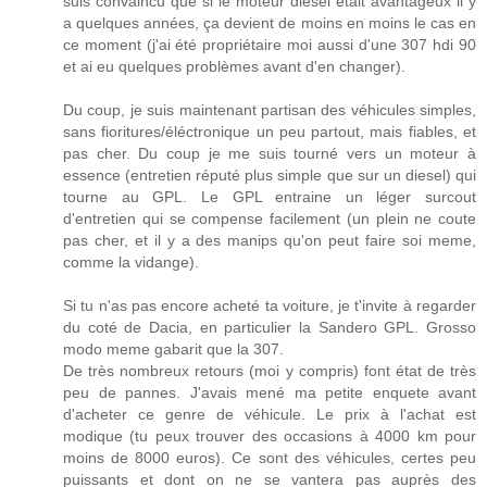
suis convaincu que si le moteur diesel était avantageux il y
a quelques années, ça devient de moins en moins le cas en
ce moment (j'ai été propriétaire moi aussi d'une 307 hdi 90
et ai eu quelques problèmes avant d'en changer).
Du coup, je suis maintenant partisan des véhicules simples,
sans fioritures/éléctronique un peu partout, mais fiables, et
pas cher. Du coup je me suis tourné vers un moteur à
essence (entretien réputé plus simple que sur un diesel) qui
tourne au GPL. Le GPL entraine un léger surcout
d'entretien qui se compense facilement (un plein ne coute
pas cher, et il y a des manips qu'on peut faire soi meme,
comme la vidange).
Si tu n'as pas encore acheté ta voiture, je t'invite à regarder
du coté de Dacia, en particulier la Sandero GPL. Grosso
modo meme gabarit que la 307.
De très nombreux retours (moi y compris) font état de très
peu de pannes. J'avais mené ma petite enquete avant
d'acheter ce genre de véhicule. Le prix à l'achat est
modique (tu peux trouver des occasions à 4000 km pour
moins de 8000 euros). Ce sont des véhicules, certes peu
puissants et dont on ne se vantera pas auprès des