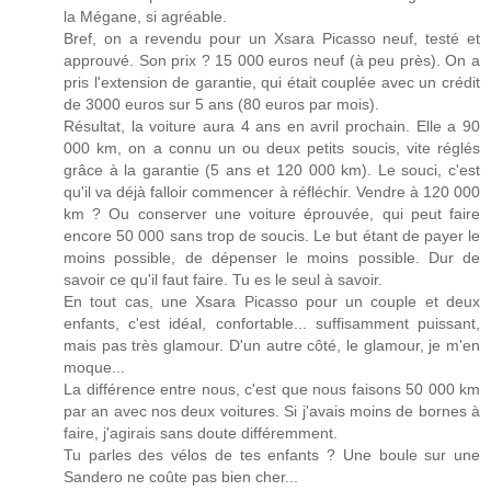
la Mégane, si agréable.
Bref, on a revendu pour un Xsara Picasso neuf, testé et
approuvé. Son prix ? 15 000 euros neuf (à peu près). On a
pris l'extension de garantie, qui était couplée avec un crédit
de 3000 euros sur 5 ans (80 euros par mois).
Résultat, la voiture aura 4 ans en avril prochain. Elle a 90
000 km, on a connu un ou deux petits soucis, vite réglés
grâce à la garantie (5 ans et 120 000 km). Le souci, c'est
qu'il va déjà falloir commencer à réfléchir. Vendre à 120 000
km ? Ou conserver une voiture éprouvée, qui peut faire
encore 50 000 sans trop de soucis. Le but étant de payer le
moins possible, de dépenser le moins possible. Dur de
savoir ce qu'il faut faire. Tu es le seul à savoir.
En tout cas, une Xsara Picasso pour un couple et deux
enfants, c'est idéal, confortable... suffisamment puissant,
mais pas très glamour. D'un autre côté, le glamour, je m'en
moque...
La différence entre nous, c'est que nous faisons 50 000 km
par an avec nos deux voitures. Si j'avais moins de bornes à
faire, j'agirais sans doute différemment.
Tu parles des vélos de tes enfants ? Une boule sur une
Sandero ne coûte pas bien cher...