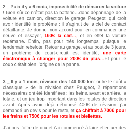
2 _
Puis il y a 6 mois, impossibilité de démarrer la voiture
!
Bien sûr ce n’était pas la batterie…donc dépannage de la
voiture en camion, direction le garage Peugeot, qui croit
avoir identifié le problème : il s’agirait de la clef de contact
défaillante. Je donne mon accord pour en commander une
neuve et essayer,
160€ la clef…
,
et en effet la voiture
redémarre. Enfin, pas pour très longtemps, puisque le
lendemain rebelote. Retour au garage, et au bout de 3 jours,
un problème de court-circuit est identifé,
une carte
électronique à changer pour 200€ de plus…
Et pour le
coup c’était bien l’origine de la panne.
3 _ Il y a 1
mois, révision des 140 000 km:
outre le coût «
classique » de la révision chez Peugeot, 2 réparations
nécessaires ont été identifiées : les freins, avant et arrière, la
totale, et un jeu trop important dans les rotules de direction
avant. Après avoir déjà déboursé 400€ de révision, j’ai
demandé un devis pour le reste, et
ça chiffrait à 700€ pour
les freins et 750€ pour les rotules et biellettes.
J’ai pris l’offre de prix et j’ai commencé à faire effectuer des