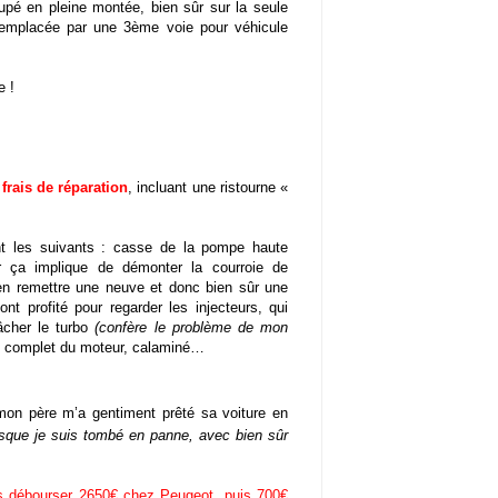
upé en pleine montée, bien sûr sur la seule
 remplacée par une 3ème voie pour véhicule
e !
frais de réparation
, incluant une ristourne «
nt les suivants : casse de la pompe haute
er ça implique de démonter la courroie de
t en remettre une neuve et donc bien sûr une
t profité pour regarder les injecteurs, qui
lâcher le turbo
(confère le problème de mon
e complet du moteur, calaminé…
mon père m’a gentiment prêté sa voiture en
lorsque je suis tombé en panne, avec bien sûr
is débourser 2650€ chez Peugeot, puis 700€