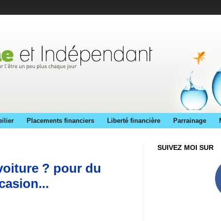
ilier
Placements financiers
Liberté financière
Parrainage
SUIVEZ MOI SUR
voiture ? pour du
casion...