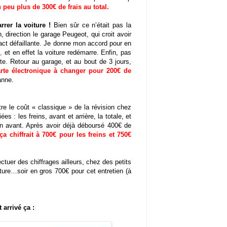
 peu plus de 300€ de frais au total.
rer la voiture !
Bien sûr ce n’était pas la
direction le garage Peugeot, qui croit avoir
ontact défaillante. Je donne mon accord pour en
…
,
et en effet la voiture redémarre. Enfin, pas
te. Retour au garage, et au bout de 3 jours,
rte électronique à changer pour 200€ de
anne.
re le coût « classique » de la révision chez
es : les freins, avant et arrière, la totale, et
ion avant. Après avoir déjà déboursé 400€ de
ça chiffrait à 700€ pour les freins et 750€
fectuer des chiffrages ailleurs, chez des petits
cture…soir en gros 700€ pour cet entretien (à
 arrivé ça :