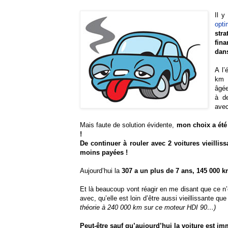
Il y
opt
str
fin
dan
A l’
km 
âgée
à d
ave
Mais faute de solution évidente,
mon choix a été 
!
De continuer à rouler avec 2 voitures vieillis
moins payées !
Aujourd’hui la
307 a un plus de 7 ans, 145 000 
Et là beaucoup vont réagir en me disant que ce n’
avec, qu’elle est loin d’être aussi vieillissante que
théorie à 240 000 km sur ce moteur HDI 90…)
Peut-être sauf qu’aujourd’hui la voiture est i