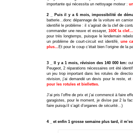
importante qui nécessita un nettoyage moteur :
un
2 _
Puis il y a 6 mois, impossibilité de démar
batterie…donc dépannage de la voiture en camion, 
identifié le problème : il s’agirait de la clef de c
commander une neuve et essayer,
160€ la clef
pour très longtemps, puisque le lendemain rebelo
un problème de court-circuit est identifé,
une ca
plus…
Et pour le coup c’était bien l’origine de la p
3 _ Il y a 1
mois, révision des 140 000 km:
out
Peugeot, 2 réparations nécessaires ont été identifié
un jeu trop important dans les rotules de direct
révision, j’ai demandé un devis pour le reste, et
pour les rotules et biellettes.
J’ai pris l’offre de prix et j’ai commencé à faire ef
garagistes, pour le moment, je divise par 2 la fa
faire puisqu’il s’agit d’organes de sécurité…)
4 _ et enfin 1 grosse semaine plus tard, il m’est