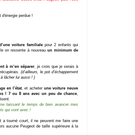
t d'énergie perdue !
d’une voiture familiale
pour 2 enfants qui
lle on ressente à nouveau
un minimum de
ent à m’en séparer
, je crois que je serais à
 récupérais.
(d’ailleurs, le pot d’échappement
 lâcher lui aussi ! )
ge en l’état
, et acheter
une voiture neuve
 ans ! 7 ou 8 ans avec un peu de chance
,
ésent.
 me laissant le temps de bien avancer mes
êts qui vont avec !
 a tourné court, il ne peuvent me faire une
ors aucune Peugeot de taille supérieure à la