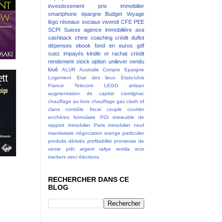
investissement
prix immobilier
smartphone
épargne
Budget
Voyage
légo
réseaux sociaux
vivendi
CFE
PEE
SCPI
Suisse
agence immobilière
axa
cashback
chine
coaching
crédit
duflot
dépenses
ebook
fond en euros
gdf
suez
impayés
kindle
or
rachat crédit
rendement
stock option
unilever
vendu
loué
ALUR
Australie
Compte Epargne
Logement
Etat des lieux
Etats-Unis
France Telecom
LEGO
artisan
augmentation de capital
carmignac
chauffage au bois
chauffage gaz
clash of
clans
contrôle fiscal
couple
courtier
enchères
formulaire POi
immeuble de
rapport
immobilier Paris
immobilier neuf
mandataire
négociation
orange
particulier
produits dérivés
profitabilité
promesse de
vente
prêt argent
rallye
rentila
scor
trackers
vinci
élections
RECHERCHER DANS CE
BLOG