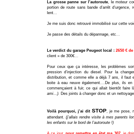
La grosse panne sur l’autoroute
, le moteur co
portion de route sans bande d’arrêt d’urgence,
lent…
Je me suis donc retrouvé immobilisé sur cette voi
Je passe des détails du dépannage, etc…
Le verdict du garage Peugeot local :
2650 € de 
client » de 300€…
Pour ceux que ça intéresse, les problèmes so
pression d’injection du diesel. Pour la chang
distribution, et comme elle a déjà 7 ans, il fau
boite à eau neuve également….De plus, ils en on
commençaient à fuir, ce qui allait bientôt faire 
ami…).
Des joints à changer donc et un nettoyag
STOP
Voilà pourquoi, j’ai dit
, je me pose, 
attendant.
(j’allais rendre visite à mes parents 
les enfants sur le bord de l’autoroute !)
A ce jour,
pour remettre en état ma 307
, je do