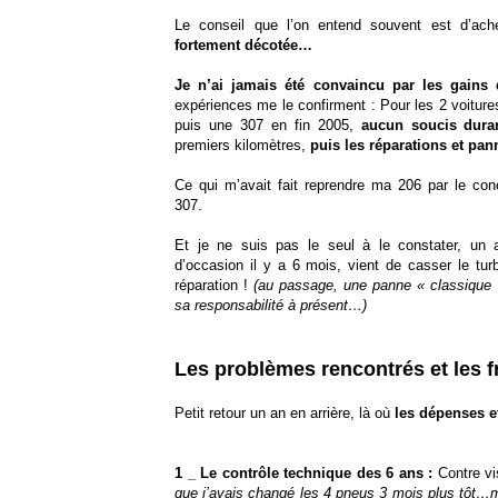
Le conseil que l’on entend souvent est d’ac
fortement décotée…
Je n’ai jamais été convaincu par les gains 
expériences me le confirment : Pour les 2 voitur
puis une 307 en fin 2005,
aucun soucis dura
premiers kilomètres,
puis les réparations et pa
Ce qui m’avait fait reprendre ma 206 par le con
307.
Et je ne suis pas le seul à le constater, un 
d’occasion il y a 6 mois, vient de casser le t
réparation !
(au passage, une panne « classique 
sa responsabilité à présent…)
Les problèmes rencontrés et les f
Petit retour un an en arrière, là où
les dépenses e
1 _ Le contrôle technique des 6 ans :
Contre vi
que j’avais changé les 4 pneus 3 mois plus tôt…