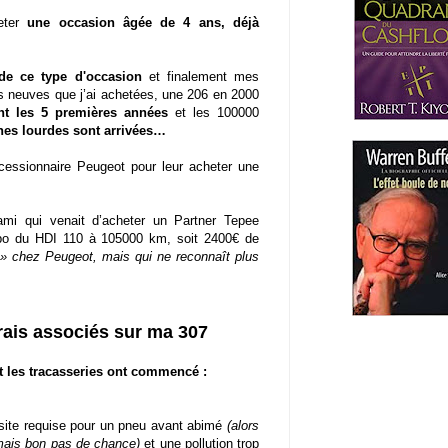
heter
une occasion âgée de 4 ans, déjà
de ce type d'occasion
et finalement mes
es neuves que j’ai achetées, une 206 en 2000
nt les 5 premières années
et les 100000
nnes lourdes sont arrivées…
cessionnaire Peugeot pour leur acheter une
ami qui venait d’acheter un Partner Tepee
urbo du HDI 110 à 105000 km, soit 2400€ de
» chez Peugeot, mais qui ne reconnaît plus
rais associés sur ma 307
t les tracasseries ont commencé :
site requise pour un pneu avant abimé
(alors
mais bon pas de chance)
et une pollution trop