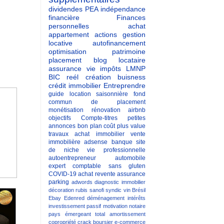
dividendes
PEA
indépendance
financière
Finances
personnelles
achat
appartement
actions
gestion
locative
autofinancement
optimisation patrimoine
placement
blog
locataire
assurance vie
impôts
LMNP
BIC reél
création buisness
crédit immobilier
Entreprendre
guide
location saisonnière
fond
commun de placement
monétisation
rénovation
airbnb
objectifs
Compte-titres
petites
annonces
bon plan
coût
plus value
travaux
achat immobilier
vente
immobilière
adsense
banque
site
de niche
vie professionnelle
autoentrepreneur
automobile
expert comptable
sans gluten
COVID-19
achat revente
assurance
parking
adwords
diagnostic immobilier
décoration
rubis
sanofi
syndic
vin
Brésil
Ebay
Edenred
déménagement
intérêts
investissement passif
motivation
notaire
pays émergeant
total
amortissement
copropriété
crack boursier
e-commerce