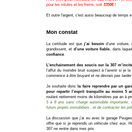
pour les rotules et les freins, soit
3350€
!
Et outre l'argent, c'est aussi beaucoup de temps e
Mon constat
La certitude est que
j’ai besoin
d’une voiture,
grandissent, et
d’une voiture fiable
, dans laque
confiance
.
L’enchainement des soucis sur la 307 m’incit
l’affut du moindre bruit suspect à l’avenir si je la
commence à être bruyant et ne devrais pas tarder à
Je souhaite donc
la faire reprendre par un gara
pour repartir l’esprit tranquille au moins 5
roulant nettement moins de kilomètres par an à pr
5 à 8 ans sans charge automobile importante,
futurs projets immobiliers...et de contracter les pr
La discussion que j’ai eu avec le garage Peugeot
offre que si je reprends un véhicule chez eux. H
307 ne rentre dans mes prix.