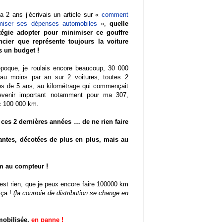
 a 2 ans j’écrivais un article sur «
comment
imiser ses dépenses automobiles
»,
quelle
atégie adopter pour minimiser ce gouffre
ancier que représente toujours la voiture
s un budget !
époque, je roulais encore beaucoup, 30 000
au moins par an sur 2 voitures, toutes 2
s de 5 ans, au kilométrage qui commençait
evenir important notamment pour ma 307,
c 100 000 km.
ces 2 dernières années … de ne rien faire
santes, décotées de plus en plus, mais au
km au compteur !
est rien, que je peux encore faire 100000 km
 ça !
(la courroie de distribution se change en
mmobilisée,
en panne !