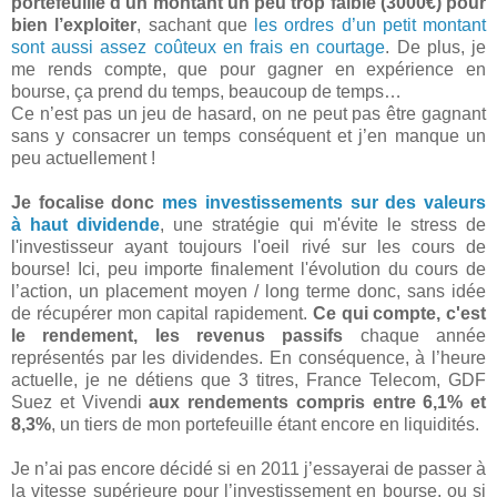
portefeuille d’un montant un peu trop faible (3000€)
pour
bien l’exploiter
, sachant que
les ordres d’un petit montant
sont aussi assez coûteux en frais en courtage
. De plus, je
me rends compte, que pour gagner en expérience en
bourse, ça prend du temps, beaucoup de temps…
Ce n’est pas un jeu de hasard, on ne peut pas être gagnant
sans y consacrer un temps conséquent et j’en manque un
peu actuellement !
Je focalise donc
mes investissements sur des valeurs
à haut dividende
, une stratégie qui m'évite le stress de
l'investisseur ayant toujours l'oeil rivé sur les cours de
bourse! Ici, peu importe finalement l'évolution du cours de
l’action, un placement moyen / long terme donc, sans idée
de récupérer mon capital rapidement.
Ce qui compte, c'est
le rendement, les revenus passifs
chaque année
représentés par les dividendes. En conséquence, à l’heure
actuelle, je ne détiens que 3 titres, France Telecom, GDF
Suez et Vivendi
aux rendements compris entre 6,1% et
8,3%
, un tiers de mon portefeuille étant encore en liquidités.
Je n’ai pas encore décidé si en 2011 j’essayerai de passer à
la vitesse supérieure pour l’investissement en bourse, ou si