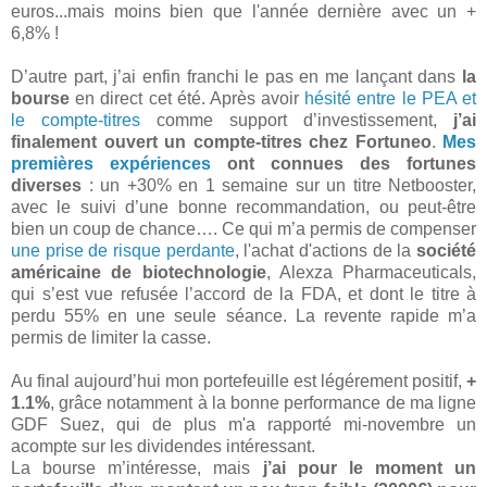
euros...mais moins bien que l'année dernière avec un +
6,8% !
D’autre part, j’ai enfin franchi le pas en me lançant dans
la
bourse
en direct cet été. Après avoir
hésité entre le PEA et
le compte-titres
comme support d’investissement,
j’ai
finalement ouvert un compte-titres
chez Fortuneo
.
Mes
premières expériences
ont connues des fortunes
diverses
: un +30% en 1 semaine sur un titre Netbooster,
avec le suivi d’une bonne recommandation, ou peut-être
bien un coup de chance…. Ce qui m’a permis de compenser
une prise de risque perdante
, l'achat d'actions de la
société
américaine de biotechnologie
, Alexza Pharmaceuticals,
qui s’est vue refusée l’accord de la FDA, et dont le titre à
perdu 55% en une seule séance. La revente rapide m’a
permis de limiter la casse.
Au final aujourd’hui mon portefeuille est légérement positif,
+
1.1%
, grâce notamment à la bonne performance de ma ligne
GDF Suez, qui de plus m'a rapporté mi-novembre un
acompte sur les dividendes intéressant.
La bourse m’intéresse, mais
j’ai pour le moment un