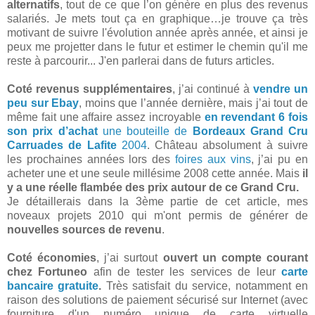
alternatifs
, tout de ce que l’on génère en plus des revenus
salariés. Je mets tout ça en graphique…je trouve ça très
motivant de suivre l'évolution année après année, et ainsi je
peux me projetter dans le futur et estimer le chemin qu'il me
reste à parcourir... J'en parlerai dans de futurs articles.
Coté revenus supplémentaires
, j’ai continué à
vendre un
peu sur Ebay
, moins que l’année dernière, mais j’ai tout de
même fait une affaire assez incroyable
en revendant 6 fois
son prix d’achat
une bouteille de
Bordeaux Grand Cru
Carruades de Lafite
2004
. Château absolument à suivre
les prochaines années lors des
foires aux vins
, j’ai pu en
acheter une et une seule millésime 2008 cette année. Mais
il
y a une réelle flambée des prix autour de ce Grand Cru.
Je détaillerais dans la 3ème partie de cet article, mes
noveaux projets 2010 qui m'ont permis de générer de
nouvelles sources de revenu
.
Coté économies
, j’ai surtout
ouvert un compte courant
chez Fortuneo
afin de tester les services de leur
carte
bancaire gratuite
.
Très satisfait du service, notamment en
raison des solutions de paiement sécurisé sur Internet (avec
fourniture d'un numéro unique de carte virtuelle