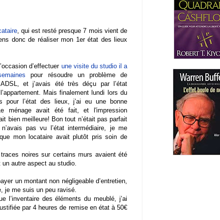
cataire
, qui est resté presque 7 mois vient de
viens donc de réaliser mon 1er état des lieux
l’occasion d’effectuer
une visite du studio il a
semaines
pour résoudre un problème de
ADSL, et j’avais été très déçu par l’état
l’appartement. Mais finalement lundi lors du
s pour l’état des lieux, j’ai eu une bonne
Le ménage avait été fait, et l'impression
ait bien meilleure! Bon tout n’était pas parfait
 n’avais pas vu l’état intermédiaire, je me
 que mon locataire avait plutôt pris soin de
traces noires sur certains murs avaient été
 un autre aspect au studio.
 payer un montant non négligeable d’entretien,
e, je me suis un peu ravisé.
ue l’inventaire des éléments du meublé, j’ai
ustifiée par 4 heures de remise en état à 50€