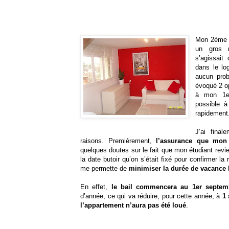
Mon 2ème l
un gros 
s’agissait
dans le log
aucun prob
évoqué 2 o
à mon 1er
possible 
rapidement
J’ai fina
raisons. Premièrement,
l’assurance que mon 
quelques doutes sur le fait que mon étudiant revi
la date butoir qu’on s’était fixé pour confirmer l
me permette de
minimiser la durée de vacance l
En effet,
le bail commencera au 1er septem
d’année, ce qui va réduire, pour cette année, à
1 
l’appartement n’aura pas été loué
.