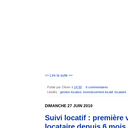
=> Lire la suite >>
Publié par
Olivier
à
14:30
6 commentaires
Libellés :
gestion locative
,
investissement locatif
,
locataire
DIMANCHE 27 JUIN 2010
Suivi locatif : première
locataire depuis 6 mois