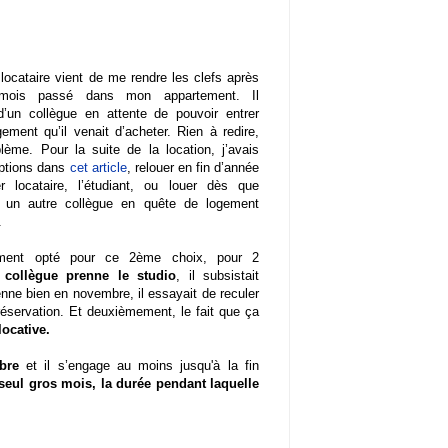
ocataire vient de me rendre les clefs après
mois passé dans mon appartement. Il
 d’un collègue en attente de pouvoir entrer
ement qu’il venait d’acheter. Rien à redire,
lème. Pour la suite de la location, j’avais
ptions dans
cet article
, relouer en fin d’année
 locataire, l’étudiant, ou louer dès que
à un autre collègue en quête de logement
.
lement opté pour ce 2ème choix, pour 2
collègue prenne le studio
, il subsistait
enne bien en novembre, il essayait de reculer
a réservation. Et deuxièmement, le fait que ça
ocative.
bre
et il s’engage au moins jusqu'à la fin
seul gros mois, la durée pendant laquelle