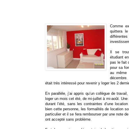
Comme expl
quittera l
différente
investissem
Il se tro
étudiant en
pas le fait
pour sa for
au même e
décembre. B
était très intéressé pour revenir y loger les 2 derni
En parallèle, j’ai appris qu’un collègue de trava
loger un mois cet été, de mi-juillet à mi-août. Un
durant l’été, sans les contraintes d’une locati
bien cette personne, les formalités de location so
particulier et il se fera rembourser par une note d
ont accepté sans problème.