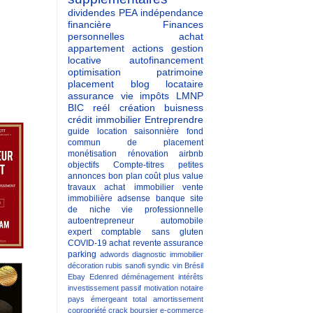
dividendes
PEA
indépendance
financière
Finances
personnelles
achat
appartement
actions
gestion
locative
autofinancement
optimisation patrimoine
placement
blog
locataire
assurance vie
impôts
LMNP
BIC reél
création buisness
crédit immobilier
Entreprendre
guide
location saisonnière
fond
commun de placement
monétisation
rénovation
airbnb
objectifs
Compte-titres
petites
annonces
bon plan
coût
plus value
travaux
achat immobilier
vente
immobilière
adsense
banque
site
de niche
vie professionnelle
autoentrepreneur
automobile
expert comptable
sans gluten
COVID-19
achat revente
assurance
parking
adwords
diagnostic immobilier
décoration
rubis
sanofi
syndic
vin
Brésil
Ebay
Edenred
déménagement
intérêts
investissement passif
motivation
notaire
pays émergeant
total
amortissement
copropriété
crack boursier
e-commerce