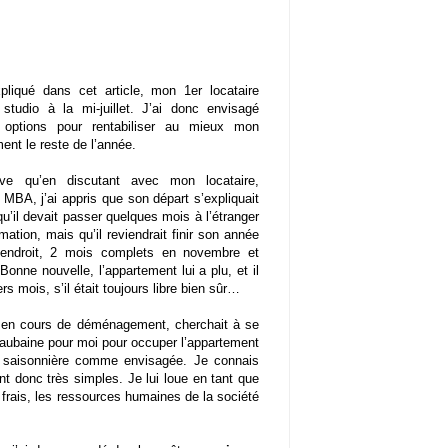
iqué dans cet article, mon 1er locataire
e studio à la mi-juillet. J’ai donc envisagé
s options pour rentabiliser au mieux mon
ent le reste de l’année.
uve qu’en discutant avec mon locataire,
 MBA, j’ai appris que son départ s’expliquait
 qu’il devait passer quelques mois à l’étranger
mation, mais qu’il reviendrait finir son année
ndroit, 2 mois complets en novembre et
onne nouvelle, l’appartement lui a plu, et il
ers mois, s’il était toujours libre bien sûr…
il, en cours de déménagement, cherchait à se
e aubaine pour moi pour occuper l’appartement
on saisonnière comme envisagée. Je connais
nt donc très simples. Je lui loue en tant que
e frais, les ressources humaines de la société