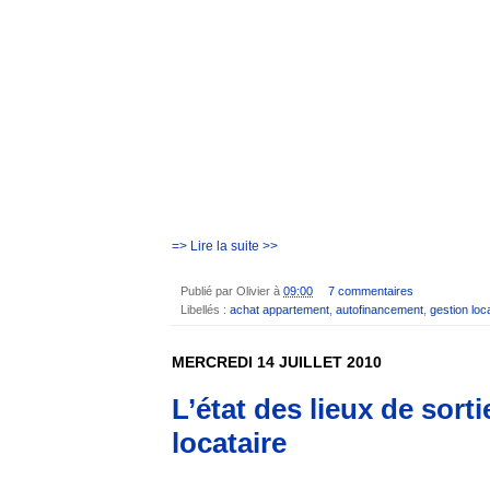
=> Lire la suite >>
Publié par
Olivier
à
09:00
7 commentaires
Libellés :
achat appartement
,
autofinancement
,
gestion loc
MERCREDI 14 JUILLET 2010
L’état des lieux de sor
locataire