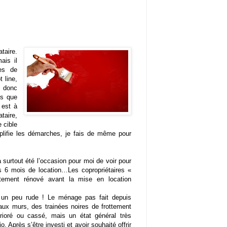
taire.
ais il
es de
 line,
 donc
is que
 est à
taire,
 cible
mplifie les démarches, je fais de même pour
surtout été l’occasion pour moi de voir pour
s 6 mois de location…Les copropriétaires «
rtement rénové avant la mise en location
é un peu rude ! Le ménage pas fait depuis
ux murs, des trainées noires de frottement
ioré ou cassé, mais un état général très
io. Après s’être investi et avoir souhaité offrir