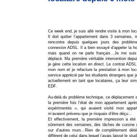
Ce week end, je suis allé rendre visite à mon loca
Il doit quitter l’appartement dans 3 semaines, m
rencontre depuis quelques jours des problèm
connexion ADSL. Il a bien essayé d’appeler la hot
mais quand on ne parle français…Je me suis
déplacé. Ma première véritable intervention depu
je gère cette location en direct. Le contrat ADSL
mon nom et je refacture la prestation à mon loca
service apprécié par les étudiants étrangers que je
actuellement en tant que locataires, ça leur si
EDF.
Au-delà du problème technique, ce déplacement a 
la première fois l’état de mon appartement aprè
expérimentés », qui avaient visité mon appa
m’avaient prévenu que je risquais d’être déçu…
Et effectivement, la première impression a ét
sûrement des semaines, des tâches de cuisine a
sur d’autres murs…Rien de complètement détér
différent de celui dans lequel j’avais laissé le stud