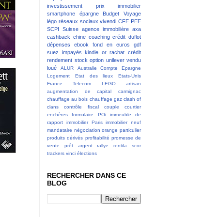
investissement
prix immobilier
smartphone
épargne
Budget
Voyage
légo
réseaux sociaux
vivendi
CFE
PEE
SCPI
Suisse
agence immobilière
axa
cashback
chine
coaching
crédit
duflot
dépenses
ebook
fond en euros
gdf
suez
impayés
kindle
or
rachat crédit
rendement
stock option
unilever
vendu
loué
ALUR
Australie
Compte Epargne
Logement
Etat des lieux
Etats-Unis
France Telecom
LEGO
artisan
augmentation de capital
carmignac
chauffage au bois
chauffage gaz
clash of
clans
contrôle fiscal
couple
courtier
enchères
formulaire POi
immeuble de
rapport
immobilier Paris
immobilier neuf
mandataire
négociation
orange
particulier
produits dérivés
profitabilité
promesse de
vente
prêt argent
rallye
rentila
scor
trackers
vinci
élections
RECHERCHER DANS CE
BLOG