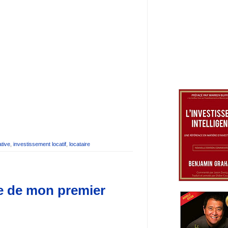
ative
,
investissement locatif
,
locataire
tie de mon premier