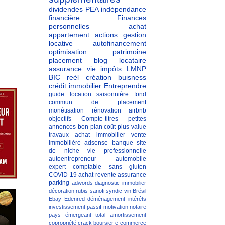
dividendes
PEA
indépendance
financière
Finances
personnelles
achat
appartement
actions
gestion
locative
autofinancement
optimisation patrimoine
placement
blog
locataire
assurance vie
impôts
LMNP
BIC reél
création buisness
crédit immobilier
Entreprendre
guide
location saisonnière
fond
commun de placement
monétisation
rénovation
airbnb
objectifs
Compte-titres
petites
annonces
bon plan
coût
plus value
travaux
achat immobilier
vente
immobilière
adsense
banque
site
de niche
vie professionnelle
autoentrepreneur
automobile
expert comptable
sans gluten
COVID-19
achat revente
assurance
parking
adwords
diagnostic immobilier
décoration
rubis
sanofi
syndic
vin
Brésil
Ebay
Edenred
déménagement
intérêts
investissement passif
motivation
notaire
pays émergeant
total
amortissement
copropriété
crack boursier
e-commerce