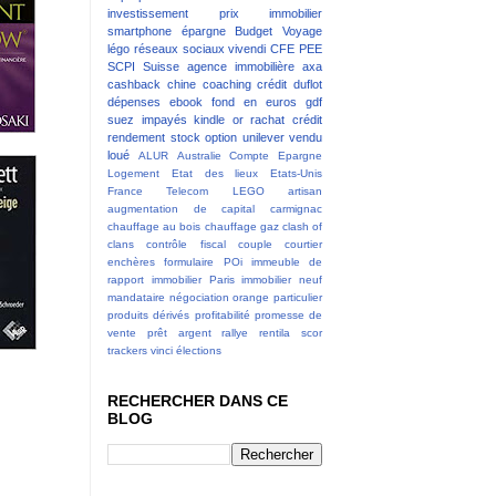
investissement
prix immobilier
smartphone
épargne
Budget
Voyage
légo
réseaux sociaux
vivendi
CFE
PEE
SCPI
Suisse
agence immobilière
axa
cashback
chine
coaching
crédit
duflot
dépenses
ebook
fond en euros
gdf
suez
impayés
kindle
or
rachat crédit
rendement
stock option
unilever
vendu
loué
ALUR
Australie
Compte Epargne
Logement
Etat des lieux
Etats-Unis
France Telecom
LEGO
artisan
augmentation de capital
carmignac
chauffage au bois
chauffage gaz
clash of
clans
contrôle fiscal
couple
courtier
enchères
formulaire POi
immeuble de
rapport
immobilier Paris
immobilier neuf
mandataire
négociation
orange
particulier
produits dérivés
profitabilité
promesse de
vente
prêt argent
rallye
rentila
scor
trackers
vinci
élections
RECHERCHER DANS CE
BLOG