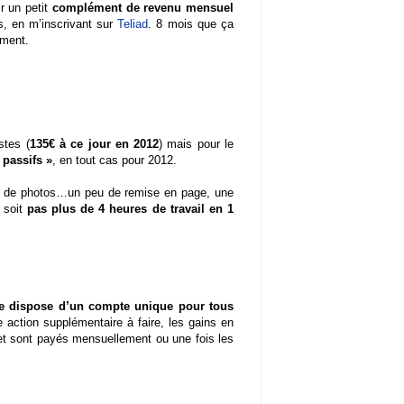
ir un petit
complément de revenu mensuel
s, en m’inscrivant sur
Teliad
. 8 mois que ça
oment.
stes (
135€ à ce jour en 2012
) mais pour le
 passifs »
, en tout cas pour 2012.
up de photos…un peu de remise en page, une
, soit
pas plus de 4 heures de travail en 1
je dispose d’un compte unique pour tous
e action supplémentaire à faire, les gains en
et sont payés mensuellement ou une fois les