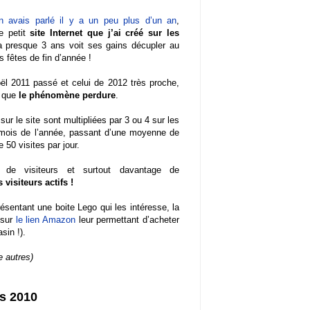
 avais parlé il y a un peu plus d’un an
,
e petit
site Internet que j’ai créé sur les
a presque 3 ans voit ses gains décupler au
 fêtes de fin d’année !
ël 2011 passé et celui de 2012 très proche,
e que
le phénomène perdure
.
 sur le site sont multipliées par 3 ou 4 sur les
 mois de l’année, passant d’une moyenne de
e 50 visites par jour.
 de visiteurs et surtout davantage de
 visiteurs actifs !
résentant une boite Lego qui les intéresse, la
 sur
le lien Amazon
leur permettant d’acheter
sin !).
e autres)
is 2010