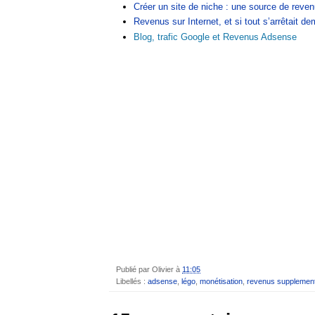
Créer un site de niche : une source de reve
Revenus sur Internet, et si tout s’arrêtait de
Blog, trafic Google et Revenus Adsense
Publié par
Olivier
à
11:05
Libellés :
adsense
,
légo
,
monétisation
,
revenus supplement