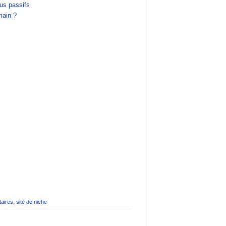
nus passifs
main ?
aires
,
site de niche