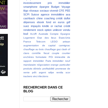
investissement
prix immobilier
smartphone
épargne
Budget
Voyage
légo
réseaux sociaux
vivendi
CFE
PEE
SCPI
Suisse
agence immobilière
axa
cashback
chine
coaching
crédit
duflot
dépenses
ebook
fond en euros
gdf
suez
impayés
kindle
or
rachat crédit
rendement
stock option
unilever
vendu
loué
ALUR
Australie
Compte Epargne
Logement
Etat des lieux
Etats-Unis
France Telecom
LEGO
artisan
augmentation de capital
carmignac
chauffage au bois
chauffage gaz
clash of
clans
contrôle fiscal
couple
courtier
enchères
formulaire POi
immeuble de
rapport
immobilier Paris
immobilier neuf
mandataire
négociation
orange
particulier
produits dérivés
profitabilité
promesse de
vente
prêt argent
rallye
rentila
scor
trackers
vinci
élections
RECHERCHER DANS CE
BLOG