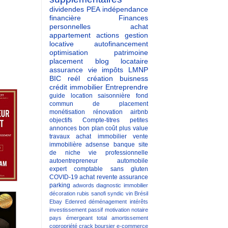
dividendes
PEA
indépendance
financière
Finances
personnelles
achat
appartement
actions
gestion
locative
autofinancement
optimisation patrimoine
placement
blog
locataire
assurance vie
impôts
LMNP
BIC reél
création buisness
crédit immobilier
Entreprendre
guide
location saisonnière
fond
commun de placement
monétisation
rénovation
airbnb
objectifs
Compte-titres
petites
annonces
bon plan
coût
plus value
travaux
achat immobilier
vente
immobilière
adsense
banque
site
de niche
vie professionnelle
autoentrepreneur
automobile
expert comptable
sans gluten
COVID-19
achat revente
assurance
parking
adwords
diagnostic immobilier
décoration
rubis
sanofi
syndic
vin
Brésil
Ebay
Edenred
déménagement
intérêts
investissement passif
motivation
notaire
pays émergeant
total
amortissement
copropriété
crack boursier
e-commerce