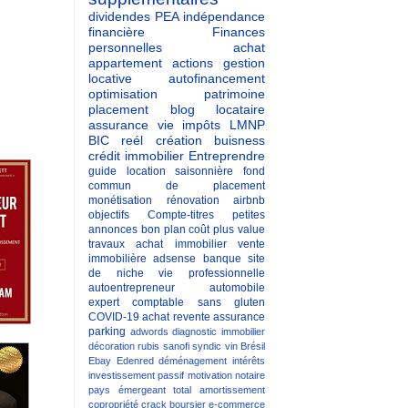
dividendes
PEA
indépendance
financière
Finances
personnelles
achat
appartement
actions
gestion
locative
autofinancement
optimisation patrimoine
placement
blog
locataire
assurance vie
impôts
LMNP
BIC reél
création buisness
crédit immobilier
Entreprendre
guide
location saisonnière
fond
commun de placement
monétisation
rénovation
airbnb
objectifs
Compte-titres
petites
annonces
bon plan
coût
plus value
travaux
achat immobilier
vente
immobilière
adsense
banque
site
de niche
vie professionnelle
autoentrepreneur
automobile
expert comptable
sans gluten
COVID-19
achat revente
assurance
parking
adwords
diagnostic immobilier
décoration
rubis
sanofi
syndic
vin
Brésil
Ebay
Edenred
déménagement
intérêts
investissement passif
motivation
notaire
pays émergeant
total
amortissement
copropriété
crack boursier
e-commerce