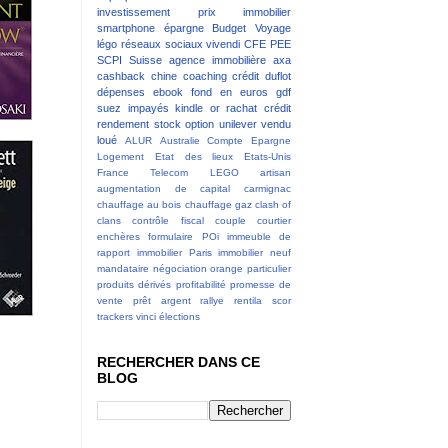
investissement
prix immobilier
smartphone
épargne
Budget
Voyage
légo
réseaux sociaux
vivendi
CFE
PEE
SCPI
Suisse
agence immobilière
axa
cashback
chine
coaching
crédit
duflot
dépenses
ebook
fond en euros
gdf
suez
impayés
kindle
or
rachat crédit
rendement
stock option
unilever
vendu
loué
ALUR
Australie
Compte Epargne
Logement
Etat des lieux
Etats-Unis
France Telecom
LEGO
artisan
augmentation de capital
carmignac
chauffage au bois
chauffage gaz
clash of
clans
contrôle fiscal
couple
courtier
enchères
formulaire POi
immeuble de
rapport
immobilier Paris
immobilier neuf
mandataire
négociation
orange
particulier
produits dérivés
profitabilité
promesse de
vente
prêt argent
rallye
rentila
scor
trackers
vinci
élections
RECHERCHER DANS CE
BLOG