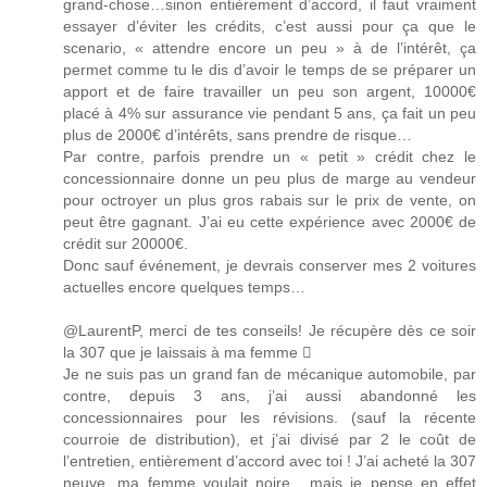
grand-chose…sinon entièrement d’accord, il faut vraiment
essayer d’éviter les crédits, c’est aussi pour ça que le
scenario, « attendre encore un peu » à de l’intérêt, ça
permet comme tu le dis d’avoir le temps de se préparer un
apport et de faire travailler un peu son argent, 10000€
placé à 4% sur assurance vie pendant 5 ans, ça fait un peu
plus de 2000€ d’intérêts, sans prendre de risque…
Par contre, parfois prendre un « petit » crédit chez le
concessionnaire donne un peu plus de marge au vendeur
pour octroyer un plus gros rabais sur le prix de vente, on
peut être gagnant. J’ai eu cette expérience avec 2000€ de
crédit sur 20000€.
Donc sauf événement, je devrais conserver mes 2 voitures
actuelles encore quelques temps…
@LaurentP, merci de tes conseils! Je récupère dès ce soir
la 307 que je laissais à ma femme 
Je ne suis pas un grand fan de mécanique automobile, par
contre, depuis 3 ans, j’ai aussi abandonné les
concessionnaires pour les révisions. (sauf la récente
courroie de distribution), et j’ai divisé par 2 le coût de
l’entretien, entièrement d’accord avec toi ! J’ai acheté la 307
neuve, ma femme voulait noire….mais je pense en effet