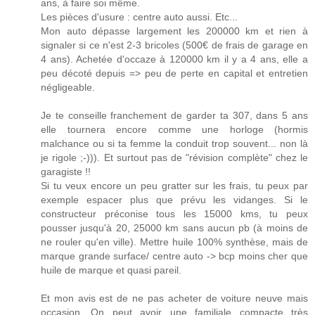
ans, à faire soi même.
Les pièces d'usure : centre auto aussi. Etc...
Mon auto dépasse largement les 200000 km et rien à
signaler si ce n'est 2-3 bricoles (500€ de frais de garage en
4 ans). Achetée d'occaze à 120000 km il y a 4 ans, elle a
peu décoté depuis => peu de perte en capital et entretien
négligeable.
Je te conseille franchement de garder ta 307, dans 5 ans
elle tournera encore comme une horloge (hormis
malchance ou si ta femme la conduit trop souvent... non là
je rigole ;-))). Et surtout pas de "révision complète" chez le
garagiste !!
Si tu veux encore un peu gratter sur les frais, tu peux par
exemple espacer plus que prévu les vidanges. Si le
constructeur préconise tous les 15000 kms, tu peux
pousser jusqu'à 20, 25000 km sans aucun pb (à moins de
ne rouler qu'en ville). Mettre huile 100% synthèse, mais de
marque grande surface/ centre auto -> bcp moins cher que
huile de marque et quasi pareil.
Et mon avis est de ne pas acheter de voiture neuve mais
occasion. On peut avoir une familiale compacte très