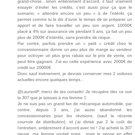
grand-chose…sinon entièrement d’accord, il faut vraiment
essayer d’éviter les crédits, c’est aussi pour ça que le
scenario, « attendre encore un peu » à de l’intérêt, ça
permet comme tu le dis d’avoir le temps de se préparer un
apport et de faire travailler un peu son argent, 10000€
placé à 4% sur assurance vie pendant 5 ans, ça fait un peu
plus de 2000€ d’intérêts, sans prendre de risque…
Par contre, parfois prendre un « petit » crédit chez le
concessionnaire donne un peu plus de marge au vendeur
pour octroyer un plus gros rabais sur le prix de vente, on
peut être gagnant. J’ai eu cette expérience avec 2000€ de
crédit sur 20000€.
Donc sauf événement, je devrais conserver mes 2 voitures
actuelles encore quelques temps…
@LaurentP, merci de tes conseils! Je récupère dès ce soir
la 307 que je laissais à ma femme 
Je ne suis pas un grand fan de mécanique automobile, par
contre, depuis 3 ans, j’ai aussi abandonné les
concessionnaires pour les révisions. (sauf la récente
courroie de distribution), et j’ai divisé par 2 le coût de
l’entretien, entièrement d’accord avec toi ! J’ai acheté la 307
neuve, ma femme voulait noire….mais je pense en effet