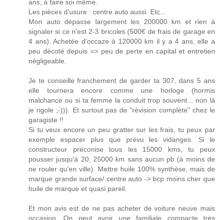
ans, à faire soi même.
Les pièces d'usure : centre auto aussi. Etc...
Mon auto dépasse largement les 200000 km et rien à
signaler si ce n'est 2-3 bricoles (500€ de frais de garage en
4 ans). Achetée d'occaze à 120000 km il y a 4 ans, elle a
peu décoté depuis => peu de perte en capital et entretien
négligeable.
Je te conseille franchement de garder ta 307, dans 5 ans
elle tournera encore comme une horloge (hormis
malchance ou si ta femme la conduit trop souvent... non là
je rigole ;-))). Et surtout pas de "révision complète" chez le
garagiste !!
Si tu veux encore un peu gratter sur les frais, tu peux par
exemple espacer plus que prévu les vidanges. Si le
constructeur préconise tous les 15000 kms, tu peux
pousser jusqu'à 20, 25000 km sans aucun pb (à moins de
ne rouler qu'en ville). Mettre huile 100% synthèse, mais de
marque grande surface/ centre auto -> bcp moins cher que
huile de marque et quasi pareil.
Et mon avis est de ne pas acheter de voiture neuve mais
occasion. On peut avoir une familiale compacte très