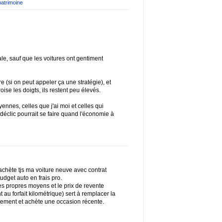
patrimoine
ale, sauf que les voitures ont gentiment
ire (si on peut appeler ça une stratégie), et
croise les doigts, ils restent peu élevés.
nnes, celles que j'ai moi et celles qui
déclic pourrait se faire quand l'économie à
'achète tjs ma voiture neuve avec contrat
udget auto en frais pro.
es propres moyens et le prix de revente
au forfait kilométrique) sert à remplacer la
ement et achète une occasion récente.