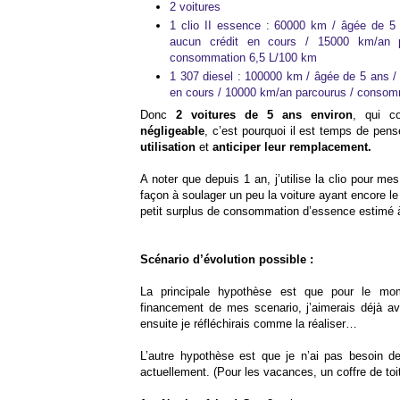
2 voitures
1 clio II essence : 60000 km / âgée de 5 
aucun crédit en cours / 15000 km/an pa
consommation 6,5 L/100 km
1 307 diesel : 100000 km / âgée de 5 ans / 
en cours / 10000 km/an parcourus / consom
Donc
2 voitures de 5 ans environ
, qui 
négligeable
, c’est pourquoi il est temps de pe
utilisation
et
anticiper leur remplacement.
A noter que depuis 1 an, j’utilise la clio pour me
façon à soulager un peu la voiture ayant encore l
petit surplus de consommation d’essence estimé à
Scénario d’évolution possible :
La principale hypothèse est que pour le mom
financement de mes scenario, j’aimerais déjà avo
ensuite je réfléchirais comme la réaliser…
L’autre hypothèse est que je n’ai pas besoin de
actuellement. (Pour les vacances, un coffre de toit s