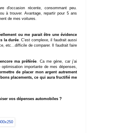
ure d'occasion récente, consommant peu.
ou à trouver. Avantage, repartir pour 5 ans
ement de mes voitures.
éellement ou me parait être une évidence
s la durée
. C’est complexe, il faudrait aussi
e, etc…difficile de comparer. Il faudrait faire
 encore ma préférée
. Ca me gène, car j’ai
e optimisation importante de mes dépenses,
ermettre de placer mon argent autrement
bons placements, ce qui aura fructifié me
imiser vos dépenses automobiles ?