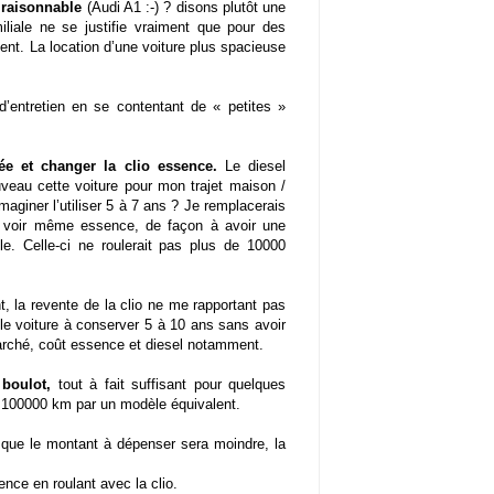
x raisonnable
(Audi A1 :-) ? disons plutôt une
iliale ne se justifie vraiment que pour des
t. La location d’une voiture plus spacieuse
d’entretien en se contentant de « petites »
ée et changer la clio essence.
Le diesel
veau cette voiture pour mon trajet maison /
aginer l’utiliser 5 à 7 ans ? Je remplacerais
l voir même essence, de façon à avoir une
e. Celle-ci ne roulerait pas plus de 10000
, la revente de la clio ne me rapportant pas
lle voiture à conserver 5 à 10 ans sans avoir
 marché, coût essence et diesel notamment.
boulot,
tout à fait suffisant pour quelques
s 100000 km par un modèle équivalent.
t que le montant à dépenser sera moindre, la
nce en roulant avec la clio.