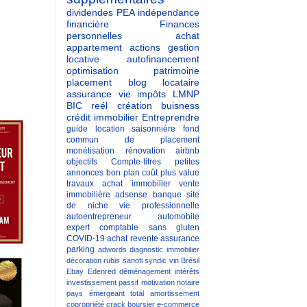
dividendes
PEA
indépendance
financière
Finances
personnelles
achat
appartement
actions
gestion
locative
autofinancement
optimisation patrimoine
placement
blog
locataire
assurance vie
impôts
LMNP
BIC reél
création buisness
crédit immobilier
Entreprendre
guide
location saisonnière
fond
commun de placement
monétisation
rénovation
airbnb
objectifs
Compte-titres
petites
annonces
bon plan
coût
plus value
travaux
achat immobilier
vente
immobilière
adsense
banque
site
de niche
vie professionnelle
autoentrepreneur
automobile
expert comptable
sans gluten
COVID-19
achat revente
assurance
parking
adwords
diagnostic immobilier
décoration
rubis
sanofi
syndic
vin
Brésil
Ebay
Edenred
déménagement
intérêts
investissement passif
motivation
notaire
pays émergeant
total
amortissement
copropriété
crack boursier
e-commerce