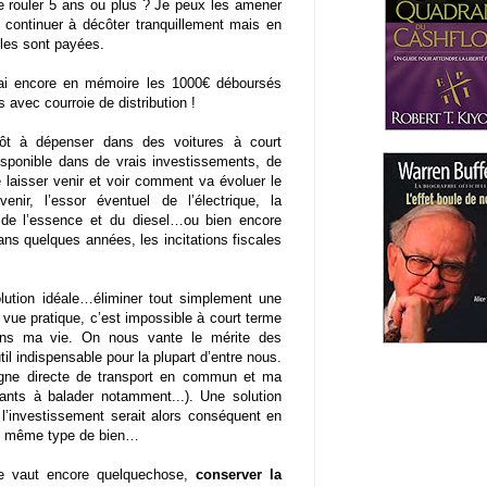
 rouler 5 ans ou plus ? Je peux les amener
continuer à décôter tranquillement mais en
lles sont payées.
’ai encore en mémoire les 1000€ déboursés
s avec courroie de distribution !
utôt à dépenser dans des voitures à court
disponible dans de vrais investissements, de
e laisser venir et voir comment va évoluer le
ir, l’essor éventuel de l’électrique, la
t de l’essence et du diesel…ou bien encore
ans quelques années, les incitations fiscales
ution idéale…éliminer tout simplement une
 vue pratique, c’est impossible à court terme
ans ma vie. On nous vante le mérite des
il indispensable pour la plupart d’entre nous.
igne directe de transport en commun et ma
nts à balader notamment...). Une solution
, l’investissement serait alors conséquent en
 le même type de bien…
le vaut encore quelquechose,
conserver la