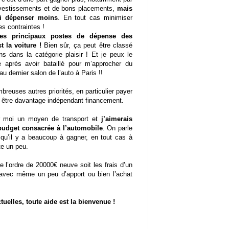
vestissements et de bons placements,
mais
si dépenser moins
. En tout cas minimiser
s contraintes !
des principaux postes de dépense des
t la voiture !
Bien sûr, ça peut être classé
ns dans la catégorie plaisir ! Et je peux le
 après avoir bataillé pour m’approcher du
au dernier salon de l’auto à Paris !!
reuses autres priorités, en particulier payer
t être davantage indépendant financement.
our moi un moyen de transport et
j’aimerais
 budget consacrée à l’automobile
. On parle
qu’il y a beaucoup à gagner, en tout cas à
te un peu.
 l’ordre de 20000€ neuve soit les frais d’un
avec même un peu d’apport ou bien l’achat
tuelles, toute aide est la bienvenue !