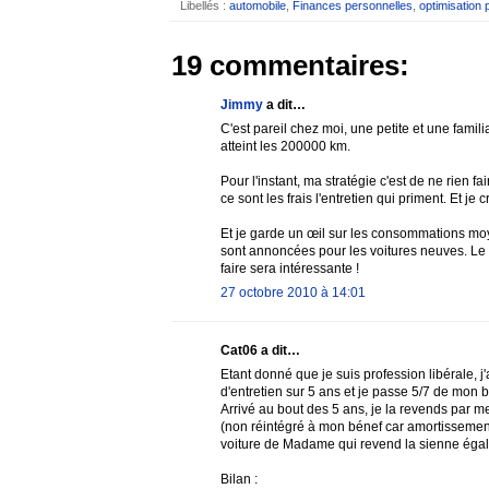
Libellés :
automobile
,
Finances personnelles
,
optimisation 
19 commentaires:
Jimmy
a dit…
C'est pareil chez moi, une petite et une famili
atteint les 200000 km.
Pour l'instant, ma stratégie c'est de ne rien fa
ce sont les frais l'entretien qui priment. Et je 
Et je garde un œil sur les consommations moye
sont annoncées pour les voitures neuves. Le 
faire sera intéressante !
27 octobre 2010 à 14:01
Cat06 a dit…
Etant donné que je suis profession libérale, j
d'entretien sur 5 ans et je passe 5/7 de mon b
Arrivé au bout des 5 ans, je la revends par m
(non réintégré à mon bénef car amortissement 
voiture de Madame qui revend la sienne égal
Bilan :