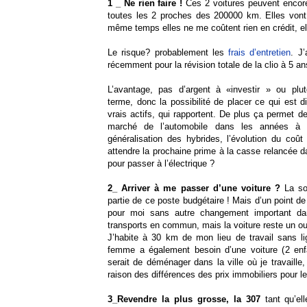
1 _ Ne rien faire !
Ces 2 voitures peuvent encore
toutes les 2 proches des 200000 km. Elles vont 
même temps elles ne me coûtent rien en crédit, e
Le risque? probablement les
frais d’entretien
. J
récemment pour la révision totale de la clio à 5 an
L’avantage, pas d’argent à «investir » ou pl
terme, donc la possibilité de placer ce qui est 
vrais actifs, qui rapportent. De plus ça permet d
marché de l’automobile dans les années à ven
généralisation des hybrides, l’évolution du coû
attendre la prochaine prime à la casse relancée d
pour passer à l’électrique ?
2_ Arriver à me passer d’une voiture ?
La sol
partie de ce poste budgétaire ! Mais d’un point de
pour moi sans autre changement important d
transports en commun, mais la voiture reste un out
J’habite à 30 km de mon lieu de travail sans l
femme a également besoin d’une voiture (2 enfa
serait de déménager dans la ville où je travaille
raison des différences des prix immobiliers pour
3_Revendre la plus grosse, la 307
tant qu’el