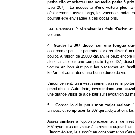
petite clio et acheter une nouvelle petite
à pri
type 207) . La nécessité d’une voiture plus fam
déplacements assez longs, les vacances notammen
pourrait être envisagée à ces occasions.
Les avantages ? Minimiser les frais d’achat et 
voitures.
4_ Garder la 307 diesel sur une longue dur
consomme peu. Je pourrais alors réutiliser à nou
boulot. A raison de 15000 km/an, je peux encore im
alors la clio par une compacte type 307, diese
voiture en bon état pour les vacances en famill
km/an, et aurait donc une bonne durée de vie.
L'inconvénient, un investissement assez important
grand-chose. Autre frein, investir dans une nouve
une grande visibilité à ce jour sur l’évolution du
5 _ Garder la clio pour mon trajet maison / 
années, et
remplacer la 307
qui a déjà atteint le
Assez similaire à l’option précédente, si ce n’es
307 ayant plus de valeur à la revente aujourd’hui.
L'inconvénient, le surcoût en consommation d’esse