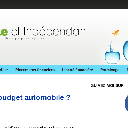
ilier
Placements financiers
Liberté financière
Parrainage
SUIVEZ MOI SUR
udget automobile ?
, c’est d’une part gagner plus, notamment par