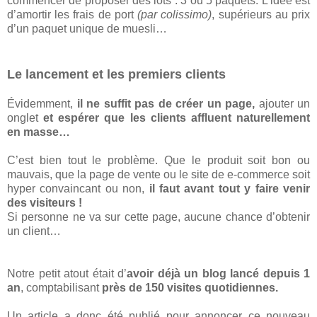
commencer de proposer des lots : 3 ou 5 paquets. L’idée est
d’amortir les frais de port
(par colissimo)
, supérieurs au prix
d’un paquet unique de muesli…
Le lancement et les premiers clients
Évidemment,
il ne suffit pas de créer un page,
ajouter un
onglet
et espérer que les clients affluent naturellement
en masse…
C’est bien tout le problème. Que le produit soit bon ou
mauvais, que la page de vente ou le site de e-commerce soit
hyper convaincant ou non,
il faut avant tout y faire venir
des visiteurs !
Si personne ne va sur cette page, aucune chance d’obtenir
un client…
Notre petit atout était d’
avoir déjà un blog lancé depuis 1
an
, comptabilisant
près de 150 visites quotidiennes.
Un article a donc été publié pour annoncer ce nouveau