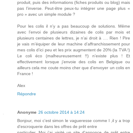
produit, puis des informations (fiches produits ou blog) mais
pas l’inverse. Peut-être peux-tu intégrer une page plus «
pro » avec un simple module ?
Pour les colis il n’y a pas beaucoup de solutions. Même
avec l’envoi de plusieurs dizaines de colis par mois et
plusieurs centaines de lettres, je n’ai droit à …. Rien ! Pire
je vais m’équiper de leur machine d’affranchissement pour
mes colis d’ici peu et les prix augmentent de 20% (la TVA !)
Le coli éco (malheureusement !!) n’existe plus ! Et
effectivement lorsque j’envoie des colis en Belgique ou
ailleurs cela me coute moins cher que d’envoyer un colis en
France !
Alex
Répondre
Anonyme
26 octobre 2014 à 14:24
Bonjour, moi c'est simon le vagueresse comme l ,il y a trop
d'escroquerie dans les offres de prêt entre
particulier. Moi j'ai visité un site d'annonce de prêt entre