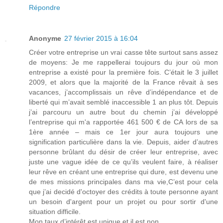
Répondre
Anonyme
27 février 2015 à 16:04
Créer votre entreprise un vrai casse tête surtout sans assez
de moyens: Je me rappellerai toujours du jour où mon
entreprise a existé pour la première fois. C’était le 3 juillet
2009, et alors que la majorité de la France rêvait à ses
vacances, j’accomplissais un rêve d’indépendance et de
liberté qui m’avait semblé inaccessible 1 an plus tôt. Depuis
j’ai parcouru un autre bout du chemin j’ai développé
l’entreprise qui m'a rapportée 461 500 € de CA lors de sa
1ère année – mais ce 1er jour aura toujours une
signification particulière dans la vie. Depuis, aider d’autres
personne brûlant du désir de créer leur entreprise, avec
juste une vague idée de ce qu’ils veulent faire, à réaliser
leur rêve en créant une entreprise qui dure, est devenu une
de mes missions principales dans ma vie,C’est pour cela
que j’ai decidé d'octoyer des crédits à toute personne ayant
un besoin d'argent pour un projet ou pour sortir d'une
situation difficile.
Mon taux d’intérêt est unique et il est non