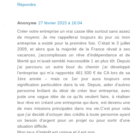
Répondre
Anonyme
27 février 2015 à 16:04
Créer votre entreprise un vrai casse tête surtout sans assez
de moyens: Je me rappellerai toujours du jour où mon
entreprise a existé pour la première fois. C’était le 3 juillet
2009, et alors que la majorité de la France rêvait à ses
vacances, j’accomplissais un rêve d’indépendance et de
liberté qui m’avait semblé inaccessible 1 an plus tôt. Depuis
j’ai parcouru un autre bout du chemin j’ai développé
l’entreprise qui m'a rapportée 461 500 € de CA lors de sa
1ère année – mais ce 1er jour aura toujours une
signification particulière dans la vie. Depuis, aider d’autres
personne brûlant du désir de créer leur entreprise, avec
juste une vague idée de ce qu’ils veulent faire, à réaliser
leur rêve en créant une entreprise qui dure, est devenu une
de mes missions principales dans ma vie,C’est pour cela
que j’ai decidé d'octoyer des crédits à toute personne ayant
un besoin d'argent pour un projet ou pour sortir d'une
situation difficile.
Mon taux d’intérêt est unique et il est non