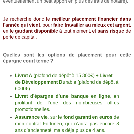
éventuellement un petit apport en plus des frais de notaire).
Je recherche donc le
meilleur placement financier
dans
l’année qui vient
, pour
faire travailler au mieux cet argent
,
en le
gardant disponible
à tout moment, et
sans risque
de
perte de capital.
Quelles sont les options de placement pour cette
épargne court terme ?
Livret A
(plafond de dépôt à 15 300€)
+ Livret
de Développement Du
rable (plafond de dépôt à
6000€)
Livret d'épargne d'une banque en ligne
, en
profitant de l’une des nombreuses offres
promotionnelles.
Assurance vie
, sur le
fond garanti en euros
de
mon contrat Fortuneo, qui n’aura pas encore 8
ans d’ancienneté, mais déjà plus de 4 ans.