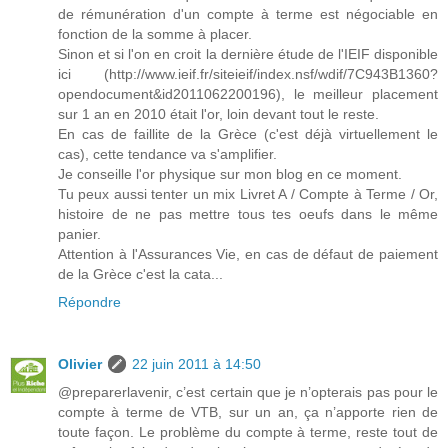
de rémunération d'un compte à terme est négociable en
fonction de la somme à placer.
Sinon et si l'on en croit la dernière étude de l'IEIF disponible
ici (http://www.ieif.fr/siteieif/index.nsf/wdif/7C943B1360?
opendocument&id2011062200196), le meilleur placement
sur 1 an en 2010 était l'or, loin devant tout le reste.
En cas de faillite de la Grèce (c'est déjà virtuellement le
cas), cette tendance va s'amplifier.
Je conseille l'or physique sur mon blog en ce moment.
Tu peux aussi tenter un mix Livret A / Compte à Terme / Or,
histoire de ne pas mettre tous tes oeufs dans le même
panier.
Attention à l'Assurances Vie, en cas de défaut de paiement
de la Grèce c'est la cata...
Répondre
Olivier
22 juin 2011 à 14:50
@preparerlavenir, c’est certain que je n’opterais pas pour le
compte à terme de VTB, sur un an, ça n’apporte rien de
toute façon. Le problème du compte à terme, reste tout de