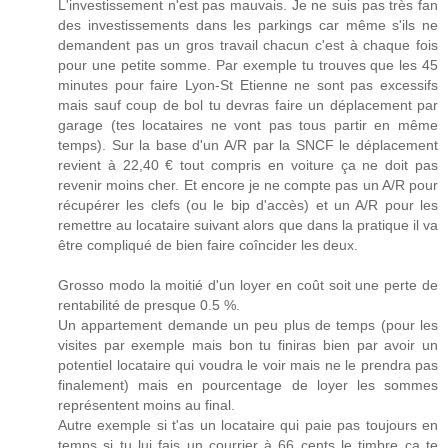
L'investissement n'est pas mauvais. Je ne suis pas très fan
des investissements dans les parkings car même s'ils ne
demandent pas un gros travail chacun c'est à chaque fois
pour une petite somme. Par exemple tu trouves que les 45
minutes pour faire Lyon-St Etienne ne sont pas excessifs
mais sauf coup de bol tu devras faire un déplacement par
garage (tes locataires ne vont pas tous partir en même
temps). Sur la base d'un A/R par la SNCF le déplacement
revient à 22,40 € tout compris en voiture ça ne doit pas
revenir moins cher. Et encore je ne compte pas un A/R pour
récupérer les clefs (ou le bip d'accès) et un A/R pour les
remettre au locataire suivant alors que dans la pratique il va
être compliqué de bien faire coîncider les deux.
Grosso modo la moitié d'un loyer en coût soit une perte de
rentabilité de presque 0.5 %.
Un appartement demande un peu plus de temps (pour les
visites par exemple mais bon tu finiras bien par avoir un
potentiel locataire qui voudra le voir mais ne le prendra pas
finalement) mais en pourcentage de loyer les sommes
représentent moins au final.
Autre exemple si t'as un locataire qui paie pas toujours en
temps si tu lui fais un courrier à 66 cents le timbre ça te