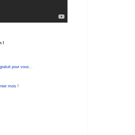
 !
ratuit pour vous...
rnier mois !