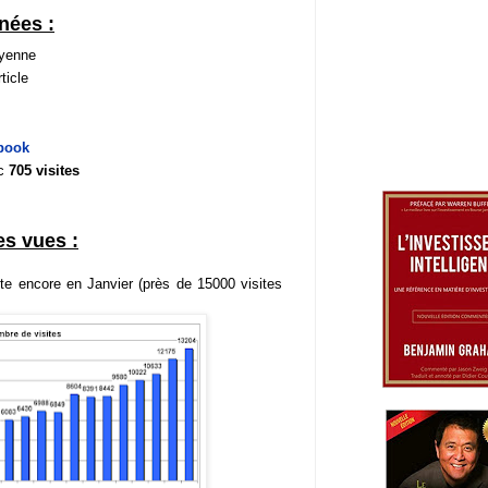
nées :
oyenne
ticle
book
ec
705 visites
es vues :
te encore en Janvier (près de 15000 visites