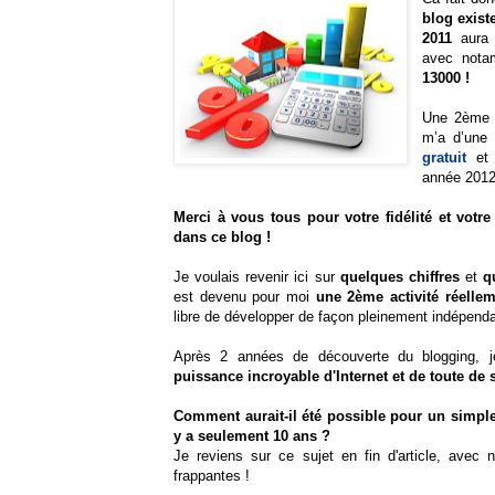
blog existe
2011
aura 
avec not
13000 !
Une 2ème 
m’a d’une 
gratuit
et 
année 2012
Merci à vous tous pour votre fidélité et votre
dans ce blog !
Je voulais revenir ici sur
quelques chiffres
et
q
est devenu pour moi
une 2ème activité réelle
libre de développer de façon pleinement indépenda
Après 2 années de découverte du blogging, j
puissance incroyable d'Internet et de toute de 
Comment aurait-il été possible pour un simple 
y a seulement 10 ans ?
Je reviens sur ce sujet en fin d'article, ave
frappantes !