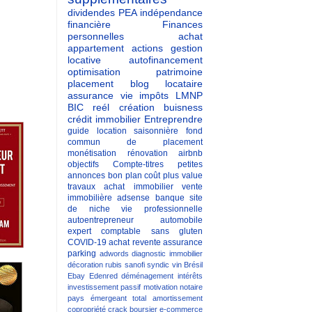
dividendes
PEA
indépendance
financière
Finances
personnelles
achat
appartement
actions
gestion
locative
autofinancement
optimisation patrimoine
placement
blog
locataire
assurance vie
impôts
LMNP
BIC reél
création buisness
crédit immobilier
Entreprendre
guide
location saisonnière
fond
commun de placement
monétisation
rénovation
airbnb
objectifs
Compte-titres
petites
annonces
bon plan
coût
plus value
travaux
achat immobilier
vente
immobilière
adsense
banque
site
de niche
vie professionnelle
autoentrepreneur
automobile
expert comptable
sans gluten
COVID-19
achat revente
assurance
parking
adwords
diagnostic immobilier
décoration
rubis
sanofi
syndic
vin
Brésil
Ebay
Edenred
déménagement
intérêts
investissement passif
motivation
notaire
pays émergeant
total
amortissement
copropriété
crack boursier
e-commerce