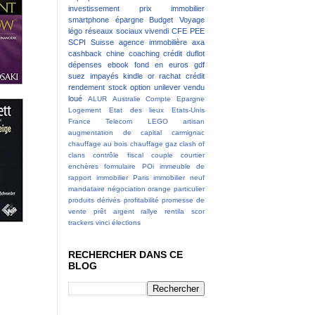
investissement
prix immobilier
smartphone
épargne
Budget
Voyage
légo
réseaux sociaux
vivendi
CFE
PEE
SCPI
Suisse
agence immobilière
axa
cashback
chine
coaching
crédit
duflot
dépenses
ebook
fond en euros
gdf
suez
impayés
kindle
or
rachat crédit
rendement
stock option
unilever
vendu
loué
ALUR
Australie
Compte Epargne
Logement
Etat des lieux
Etats-Unis
France Telecom
LEGO
artisan
augmentation de capital
carmignac
chauffage au bois
chauffage gaz
clash of
clans
contrôle fiscal
couple
courtier
enchères
formulaire POi
immeuble de
rapport
immobilier Paris
immobilier neuf
mandataire
négociation
orange
particulier
produits dérivés
profitabilité
promesse de
vente
prêt argent
rallye
rentila
scor
trackers
vinci
élections
RECHERCHER DANS CE
BLOG