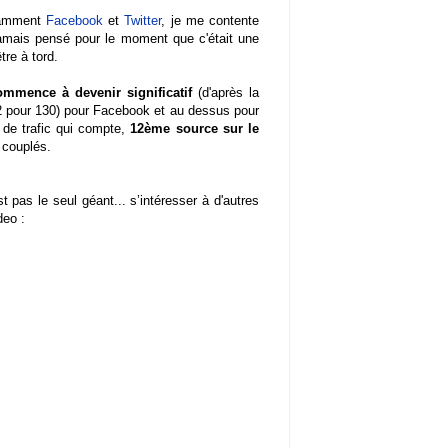
tamment
Facebook
et
Twitter
, je me contente
 jamais pensé pour le moment que c'était une
tre à tord.
ommence à devenir significatif
(d'après la
2 pour 130) pour Facebook et au dessus pour
 de trafic qui compte,
12ème source sur le
 couplés.
t pas le seul géant... s’intéresser à d'autres
deo :