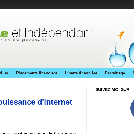
ilier
Placements financiers
Liberté financière
Parrainage
SUIVEZ MOI SUR
puissance d'Internet
nc maintenant
un peu plus de 2 ans que ce