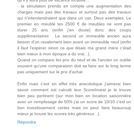
qu'il y aura plus de vacance locative...
- la simulation prends en compte une augmentation des
charges mais pas des travaux et surtout pas des travaux
qui n'interviendraient que dans un cas. Deux exemples. Le
premier en meublé tes 2500 € de meubles ne vont pas
durer 25 ans (enfin j'en doute) donc des coups
supplémentaires . Le second un immeuble ancien aura
besoin d'un ravalement bien avant un immeuble neuf (enfin
il faut l'espérer sinon ce que disais ma grand mère c'était
bien mieux à mon époque a du vrai...).
Quand on compare les prix du neuf et de l'ancien on oublie
souvent qu'une comparaison doit se faire sur le long terme
pas uniquement sur le prix d'achat
Enfin mais c'est en effet très anecdotique j'aimerai bien
savoir comment est calculé leur ScoreInvest je le trouve
bien peu pertinent (sur mon bien en location saisonnière
avec un remplissage de 50% j'ai un score de 10/10 c'est un
bon investissement certes mais on peut faire beaucoup
mieux je trouve les scores très généreux...)
Répondre