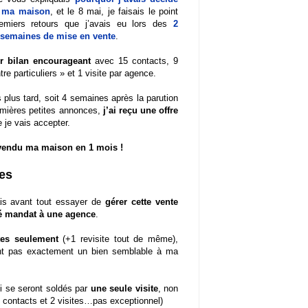
 ma maison
, et le 8 mai, je faisais le point
remiers retours que j’avais eu lors des
2
 semaines de mise en vente
.
r bilan encourageant
avec 15 contacts, 9
tre particuliers » et 1 visite par agence.
plus tard, soit 4 semaines après la parution
mières petites annonces,
j’ai reçu une offre
 je vais accepter.
 vendu ma maison en 1 mois !
nes
ais avant tout essayer de
gérer cette vente
é mandat à une agence
.
tes seulement
(+1 revisite tout de même),
ient pas exactement un bien semblable à ma
ui se seront soldés par
une seule visite
, non
 7 contacts et 2 visites…pas exceptionnel)