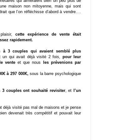
riétaires qui aimeraient bien un peu plus de
e une maison non mitoyenne, mais qui sont
udrait que l’on réfléchisse d’abord à vendre….
plaisir,
cette expérience de vente était
assez rapidement.
 à 3 couples qui avaient semblé plus
 un qui avait déjà visité 2 fois,
pour leur
de vente
et que nous
les prévenions par
00€ à 297 000€,
sous la barre psychologique
 3 couples ont souhaité revisiter
, et
l’un
ent déjà visité pas mal de maisons et je pense
bien devenait très compétitif et pouvait leur