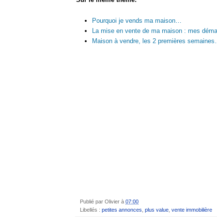
Pourquoi je vends ma maison…
La mise en vente de ma maison : mes dém
Maison à vendre, les 2 premières semaine
Publié par
Olivier
à
07:00
Libellés :
petites annonces
,
plus value
,
vente immobilière