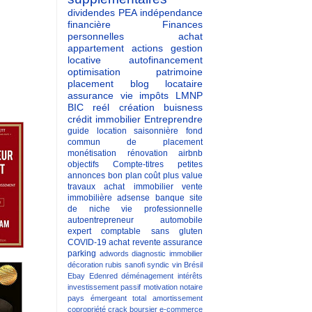
dividendes
PEA
indépendance
financière
Finances
personnelles
achat
appartement
actions
gestion
locative
autofinancement
optimisation patrimoine
placement
blog
locataire
assurance vie
impôts
LMNP
BIC reél
création buisness
crédit immobilier
Entreprendre
guide
location saisonnière
fond
commun de placement
monétisation
rénovation
airbnb
objectifs
Compte-titres
petites
annonces
bon plan
coût
plus value
travaux
achat immobilier
vente
immobilière
adsense
banque
site
de niche
vie professionnelle
autoentrepreneur
automobile
expert comptable
sans gluten
COVID-19
achat revente
assurance
parking
adwords
diagnostic immobilier
décoration
rubis
sanofi
syndic
vin
Brésil
Ebay
Edenred
déménagement
intérêts
investissement passif
motivation
notaire
pays émergeant
total
amortissement
copropriété
crack boursier
e-commerce