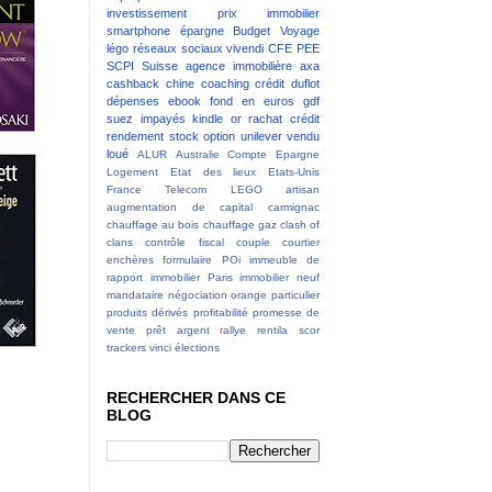
investissement
prix immobilier
smartphone
épargne
Budget
Voyage
légo
réseaux sociaux
vivendi
CFE
PEE
SCPI
Suisse
agence immobilière
axa
cashback
chine
coaching
crédit
duflot
dépenses
ebook
fond en euros
gdf
suez
impayés
kindle
or
rachat crédit
rendement
stock option
unilever
vendu
loué
ALUR
Australie
Compte Epargne
Logement
Etat des lieux
Etats-Unis
France Telecom
LEGO
artisan
augmentation de capital
carmignac
chauffage au bois
chauffage gaz
clash of
clans
contrôle fiscal
couple
courtier
enchères
formulaire POi
immeuble de
rapport
immobilier Paris
immobilier neuf
mandataire
négociation
orange
particulier
produits dérivés
profitabilité
promesse de
vente
prêt argent
rallye
rentila
scor
trackers
vinci
élections
RECHERCHER DANS CE
BLOG