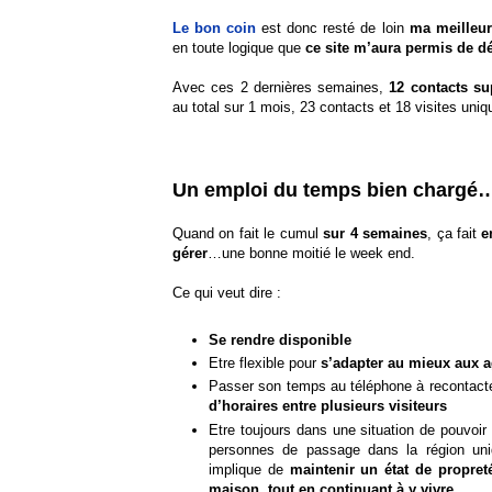
Le bon coin
est donc resté de loin
ma meilleur
en toute logique que
ce site m’aura permis de d
Avec ces 2 dernières semaines,
12 contacts su
au total sur 1 mois, 23 contacts et 18 visites uniq
Un emploi du temps bien chargé
Quand on fait le cumul
sur 4 semaines
, ça fait
e
gérer
…une bonne moitié le week end.
Ce qui veut dire :
Se rendre disponible
Etre flexible pour
s’adapter au mieux aux 
Passer son temps au téléphone à recontact
d’horaires entre plusieurs visiteurs
Etre toujours dans une situation de pouvoir
personnes de passage dans la région un
implique de
maintenir un état de propre
maison, tout en continuant à y vivre…