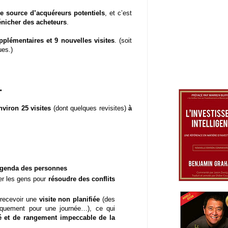
e source d’acquéreurs potentiels
, et c’est
énicher des acheteurs
.
pplémentaires et 9 nouvelles visites
. (soit
ues.)
…
nviron 25 visites
(dont quelques revisites)
à
agenda des personnes
er les gens pour
résoudre des conflits
 recevoir une
visite non planifiée
(des
iquement pour une journée…), ce qui
té et de rangement impeccable de la