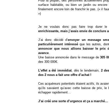
Pour la plupart, des personnes actuellement prop
surface habitable, ou bien un jardin ou encor
finalement encore loin de franchir le pas. (« il fa
»)
Je ne voulais donc pas faire trop durer le 
enrichissante, mais j’avais envie de conclure 
J’ai donc décidé d’
envoyer un message sms
particulièrement intéressé
que les autres, dont
annoncer que nous allions baisser le prix 
avance
.
Une baisse annoncée dans le message de
305 0
des 300 000€.
L’effet a été immédiat
, dès le lendemain,
2 des
des 2 nous a fait une offre d’achat !
Ces acquéreurs potentiels étaient actifs, ils avai
qu’ils savaient qu’avec cette baisse de prix, le 
échapper rapidement…
J’ai créé une sorte d’urgence et ça a marché…