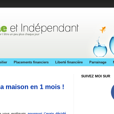
ilier
Placements financiers
Liberté financière
Parrainage
SUIVEZ MOI SUR
a maison en 1 mois !
je vous expliquais
pourquoi j’avais décidé