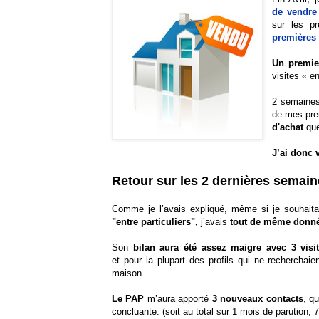
de vendre
sur les p
premières
Un premie
visites « en
2 semaines 
de mes pre
d'achat
que
J’ai donc
Retour sur les 2 dernières semai
Comme je l’avais expliqué, même si je souhait
"entre particuliers",
j’avais
tout de même donn
Son
bilan aura été assez maigre avec 3 visi
et pour la plupart des profils qui ne rechercha
maison.
Le PAP
m’aura apporté
3 nouveaux contacts
, q
concluante. (soit au total sur 1 mois de parution,