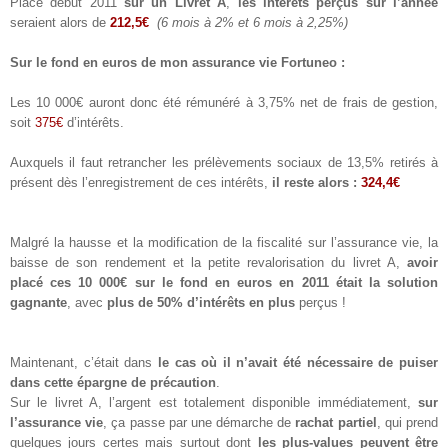
Placé début 2011
sur un Livret A
,
les intérêts perçus sur l’année
seraient alors de
212,5€
(6 mois à 2% et 6 mois à 2,25%)
Sur le fond en euros de mon assurance vie Fortuneo :
Les 10 000€ auront donc été rémunéré à 3,75% net de frais de gestion,
soit
375€
d’intérêts.
Auxquels il faut retrancher les prélèvements sociaux de 13,5% retirés à
présent dès l’enregistrement de ces intérêts,
il reste alors :
324,4€
Malgré la hausse et la modification de la fiscalité sur l’assurance vie, la
baisse de son rendement et la petite revalorisation du livret A,
avoir
placé ces 10 000€ sur le fond en euros en 2011 était la solution
gagnante
, avec
plus de 50% d’intérêts en plus
perçus !
Maintenant, c’était dans
le cas où il n’avait été nécessaire de puiser
dans cette épargne de précaution
.
Sur le livret A, l’argent est totalement disponible immédiatement,
sur
l’assurance vie
, ça passe par une démarche de
rachat partiel
, qui prend
quelques jours certes mais surtout dont
les plus-values peuvent être