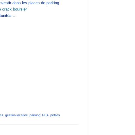
investir dans les places de parking
e crack boursier
rtunités…
les
,
gestion locative
,
parking
,
PEA
,
petites