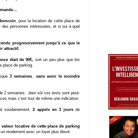
 demande…
eboncoin
, pour la location de cette place de
er des personnes intéressées, et si oui à quel
cendu progressivement jusqu’à ce que le
attractif.
nce était de 90€,
soit un peu plus que les
la place de parking.
resque
3 semaines
…
sans avoir le moindre
e 2 semaines…bien sûr ces tests sont peut-
ances mais c’est tout de même une indication.
à soudainement,
2 appels en 3 jours
de
a valeur locative de cette place de parking
er un rendement avec un loyer plus élevé.