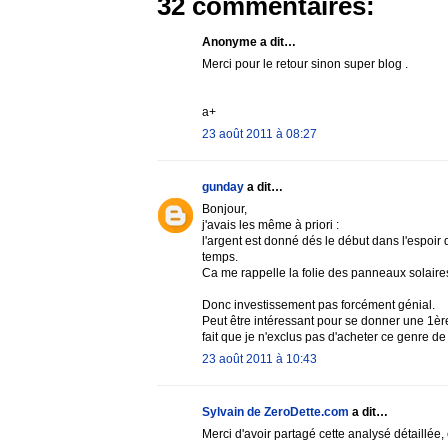
32 commentaires:
Anonyme a dit…
Merci pour le retour sinon super blog .
a+
23 août 2011 à 08:27
gunday
a dit…
Bonjour,
j'avais les même à priori :
l'argent est donné dés le début dans l'espoir d
temps.
Ca me rappelle la folie des panneaux solaire
Donc investissement pas forcément génial.
Peut être intéressant pour se donner une 1ère
fait que je n'exclus pas d'acheter ce genre 
23 août 2011 à 10:43
Sylvain de ZeroDette.com
a dit…
Merci d'avoir partagé cette analysé détaillée,