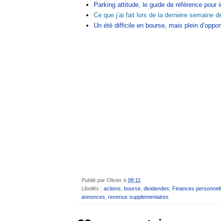
Parking attitude, le guide de référence pour 
Ce que j’ai fait lors de la dernière semaine d
Un été difficile en bourse, mais plein d’oppo
Publié par
Olivier
à
08:11
Libellés :
actions
,
bourse
,
dividendes
,
Finances personnel
annonces
,
revenus supplementaires