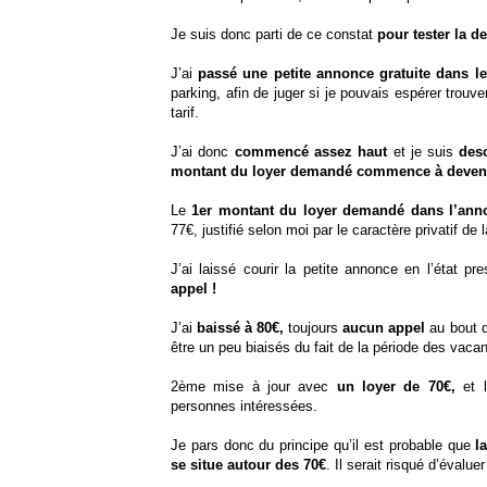
Je suis donc parti de ce constat
pour tester la
J’ai
passé une petite annonce gratuite dans l
parking, afin de juger si je pouvais espérer trouv
tarif.
J’ai donc
commencé assez haut
et je suis
des
montant du loyer demandé commence à devenir 
Le
1er montant du loyer demandé dans l’anno
77€, justifié selon moi par le caractère privatif de 
J’ai laissé courir la petite annonce en l’état p
appel !
J’ai
baissé à 80€,
toujours
aucun appel
au bout d
être un peu biaisés du fait de la période des vac
2ème mise à jour avec
un loyer de 70€,
et l
personnes intéressées.
Je pars donc du principe qu’il est probable que
l
se situe autour des 70€
. Il serait risqué d’évalu