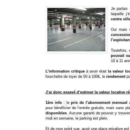
Je parlais
laquelle j
centre vill
Oui mais 
concessio
l’exploita
Toutefois,
pouvait su
10 à 11 an
L’information critique
à avoir était
la valeur lo
fourchette de loyer de 50 à 100€, le
rendement
po
J’ai donc essayé d’estimer la valeur locative rée
1ère info
: le
prix de l’abonnement mensuel
a
pour bénéficier de l’entrée gratuite, mais sans pl
disponibles
. Aucune garanti de pouvoir y trouver
midi en semaine, le parking est plein.
Et de mon point vue, avoir une place privative est 