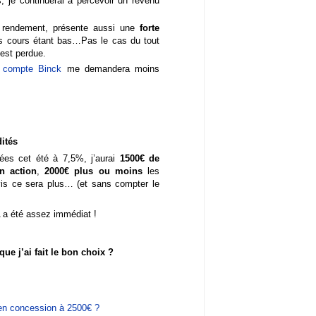
, je continuerai à percevoir un revenu
du rendement, présente aussi une
forte
es cours étant bas…Pas le cas du tout
€ est perdue.
 compte Binck
me demandera moins
dités
es cet été à 7,5%, j’aurai
1500€ de
en action
,
2000€ plus ou moins
les
vis ce sera plus… (et sans compter le
 a été assez immédiat !
ue j’ai fait le bon choix ?
 en concession à 2500€ ?