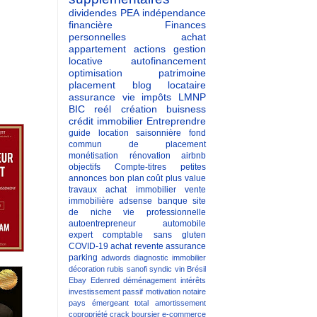
dividendes
PEA
indépendance
financière
Finances
personnelles
achat
appartement
actions
gestion
locative
autofinancement
optimisation patrimoine
placement
blog
locataire
assurance vie
impôts
LMNP
BIC reél
création buisness
crédit immobilier
Entreprendre
guide
location saisonnière
fond
commun de placement
monétisation
rénovation
airbnb
objectifs
Compte-titres
petites
annonces
bon plan
coût
plus value
travaux
achat immobilier
vente
immobilière
adsense
banque
site
de niche
vie professionnelle
autoentrepreneur
automobile
expert comptable
sans gluten
COVID-19
achat revente
assurance
parking
adwords
diagnostic immobilier
décoration
rubis
sanofi
syndic
vin
Brésil
Ebay
Edenred
déménagement
intérêts
investissement passif
motivation
notaire
pays émergeant
total
amortissement
copropriété
crack boursier
e-commerce