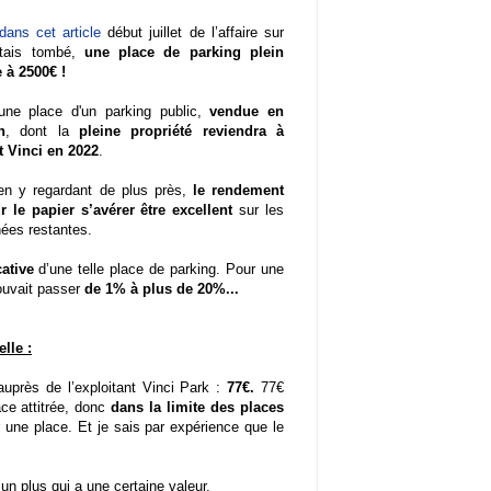
dans cet article
début juillet de l’affaire sur
’étais tombé,
une place de parking plein
e à 2500€ !
une place d'un parking public,
vendue en
n
, dont la
pleine propriété reviendra à
nt Vinci en 2022
.
 en y regardant de plus près,
le rendement
r le papier s’avérer être excellent
sur les
nées restantes.
cative
d’une telle place de parking. Pour une
uvait passer
de 1% à plus de 20%...
lle :
uprès de l’exploitant Vinci Park :
77€.
77€
ace attitrée, donc
dans la limite des places
 une place. Et je sais par expérience que le
un plus qui a une certaine valeur.