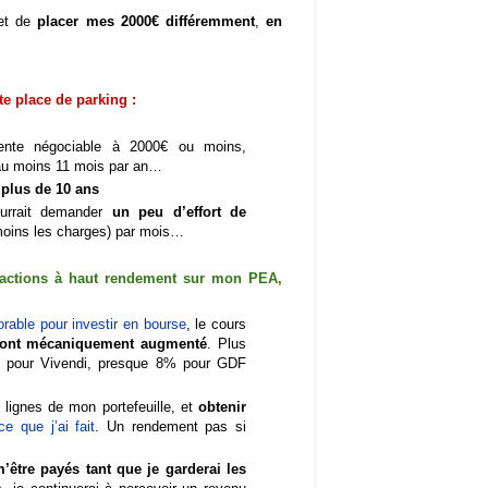
 et de
placer mes 2000€ différemment
,
en
te place de parking :
nte négociable à 2000€ ou moins,
r au moins 11 mois par an…
 plus de 10 ans
ourrait demander
un peu d’effort de
moins les charges) par mois…
s actions à haut rendement sur mon PEA,
orable pour investir en bourse
, le cours
 ont mécaniquement augmenté
. Plus
 pour Vivendi, presque 8% pour GDF
s lignes de mon portefeuille, et
obtenir
ce que j’ai fait
. Un rendement pas si
’être payés tant que je garderai les