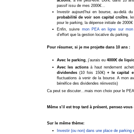
actions
, à vie peut-être. Donc dans 10 ans
passif issu de mes 2000€…
Investir aujourd’hui en bourse, au-delà 
probabilité de voir son capital croître
, l
pour le parking, la dépense initiale de 2000
Enfin, suivre
mon PEA en ligne sur mon
d’effort que la gestion locative du parking.
Pour résumer, si je me projette dans 10 ans :
Avec le parking
, j’aurais eu
4000€ de liqui
Avec les actions
à haut rendement acheté
dividendes
(10 fois 150€)
+ le capital 
fluctuations à venir de la bourse. A mon a
bénéfice des dividendes réinvestis)
Ca peut se discuter…mais mon choix pour le PEA
Même s’il est trop tard à présent, pensez-vous q
Sur le même thème:
Investir (ou non) dans une place de parking