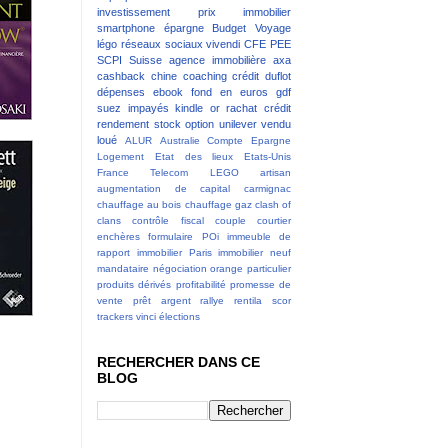
investissement
prix immobilier
smartphone
épargne
Budget
Voyage
légo
réseaux sociaux
vivendi
CFE
PEE
SCPI
Suisse
agence immobilière
axa
cashback
chine
coaching
crédit
duflot
dépenses
ebook
fond en euros
gdf
suez
impayés
kindle
or
rachat crédit
rendement
stock option
unilever
vendu
loué
ALUR
Australie
Compte Epargne
Logement
Etat des lieux
Etats-Unis
France Telecom
LEGO
artisan
augmentation de capital
carmignac
chauffage au bois
chauffage gaz
clash of
clans
contrôle fiscal
couple
courtier
enchères
formulaire POi
immeuble de
rapport
immobilier Paris
immobilier neuf
mandataire
négociation
orange
particulier
produits dérivés
profitabilité
promesse de
vente
prêt argent
rallye
rentila
scor
trackers
vinci
élections
RECHERCHER DANS CE
BLOG