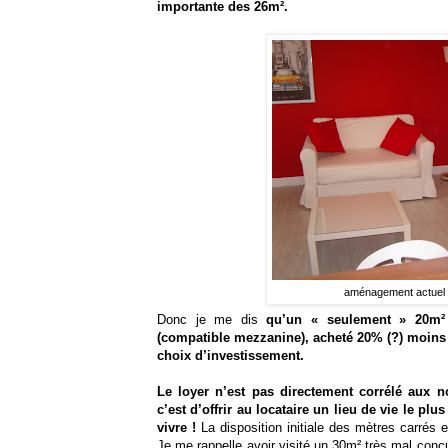
importante des 26m².
aménagement actuel a
Donc je me dis
qu’un « seulement » 20m² 
(compatible mezzanine), acheté 20% (?) moins 
choix d’investissement.
Le loyer n’est pas directement corrélé aux 
c’est d’offrir au locataire un lieu de vie le plu
vivre !
La disposition initiale des mètres carrés
Je me rappelle avoir visité un 30m² très mal conçu