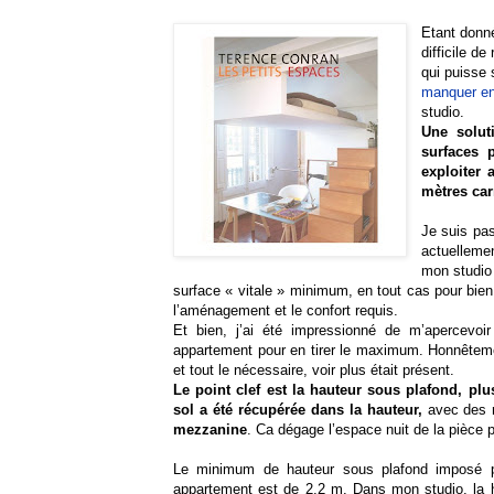
Etant donné
difficile de
qui puisse
manquer en
studio.
Une solut
surfaces p
exploiter 
mètres carr
Je suis pa
actuelleme
mon studio
surface « vitale » minimum, en tout cas pour bien 
l’aménagement et le confort requis.
Et bien, j’ai été impressionné de m’apercevoi
appartement pour en tirer le maximum. Honnêtement
et tout le nécessaire, voir plus était présent.
Le point clef est la hauteur sous plafond, pl
sol a été récupérée dans la hauteur,
avec des 
mezzanine
. Ca dégage l’espace nuit de la pièce p
Le minimum de hauteur sous plafond imposé pa
appartement est de 2,2 m. Dans mon studio, la h