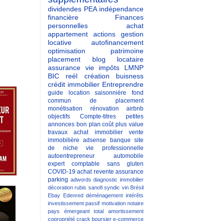
dividendes
PEA
indépendance
financière
Finances
personnelles
achat
appartement
actions
gestion
locative
autofinancement
optimisation patrimoine
placement
blog
locataire
assurance vie
impôts
LMNP
BIC reél
création buisness
crédit immobilier
Entreprendre
guide
location saisonnière
fond
commun de placement
monétisation
rénovation
airbnb
objectifs
Compte-titres
petites
annonces
bon plan
coût
plus value
travaux
achat immobilier
vente
immobilière
adsense
banque
site
de niche
vie professionnelle
autoentrepreneur
automobile
expert comptable
sans gluten
COVID-19
achat revente
assurance
parking
adwords
diagnostic immobilier
décoration
rubis
sanofi
syndic
vin
Brésil
Ebay
Edenred
déménagement
intérêts
investissement passif
motivation
notaire
pays émergeant
total
amortissement
copropriété
crack boursier
e-commerce