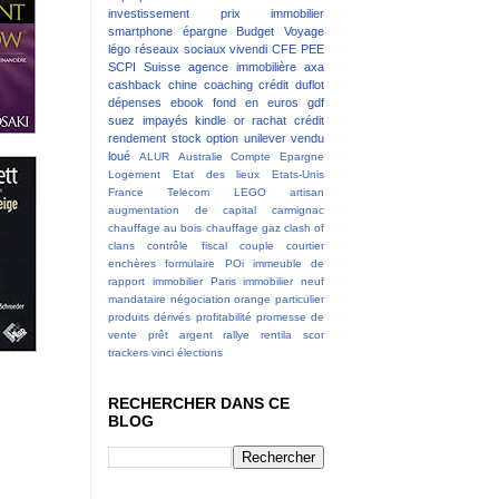
investissement
prix immobilier
smartphone
épargne
Budget
Voyage
légo
réseaux sociaux
vivendi
CFE
PEE
SCPI
Suisse
agence immobilière
axa
cashback
chine
coaching
crédit
duflot
dépenses
ebook
fond en euros
gdf
suez
impayés
kindle
or
rachat crédit
rendement
stock option
unilever
vendu
loué
ALUR
Australie
Compte Epargne
Logement
Etat des lieux
Etats-Unis
France Telecom
LEGO
artisan
augmentation de capital
carmignac
chauffage au bois
chauffage gaz
clash of
clans
contrôle fiscal
couple
courtier
enchères
formulaire POi
immeuble de
rapport
immobilier Paris
immobilier neuf
mandataire
négociation
orange
particulier
produits dérivés
profitabilité
promesse de
vente
prêt argent
rallye
rentila
scor
trackers
vinci
élections
RECHERCHER DANS CE
BLOG