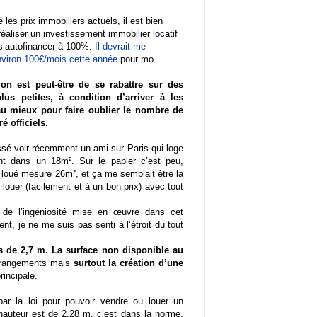
 les prix immobiliers actuels, il est bien
 réaliser un investissement immobilier locatif
 s’autofinancer à 100%.
Il devrait me
viron 100€/mois cette année
pour mo
ion est peut-être de se rabattre sur des
lus petites, à condition d’arriver à les
au mieux pour faire oublier le nombre de
é officiels.
ssé voir récemment un ami sur Paris qui loge
nt dans un 18m². Sur le papier c’est peu,
 loué mesure 26m², et ça me semblait être la
louer (facilement et à un bon prix) avec tout
r de l’ingéniosité mise en œuvre dans cet
, je ne me suis pas senti à l’étroit du tout
us de 2,7 m. La surface non disponible au
rangements mais
surtout la création d’une
rincipale.
r la loi pour pouvoir vendre ou louer un
auteur est de 2,28 m. c’est dans la norme,