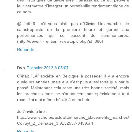
leur permettre d'intégrer un portefeuille rendement digne de
ce nom.
@ Jeff26 : s'il vous plaît, pas d"Olivier Delamarche", le
catastrophiste de la première heure et gérant aux
performances qui se passent de commentaires.
(http://devenir-rentier.fr/viewtopic.php?id=880)
Répondre
Dvp
7 janvier 2012 à 05:07
C'était "LA" société en Belgique à posséder il y a encore
quelques années, mais elle n'est plus aussi forte que par le
passé. Maintenant cela reste une très bonne société, mais
les prochains mois ne s'annoncent pas spécialement tout
rose. J'ai moi même hésité à en acheter.
Je t'invite à lire :
http://www.lecho.be/actualite/marche_placements_marches/
Colruyt_2_Delhaize_3.9132537-3459.art
Répondre