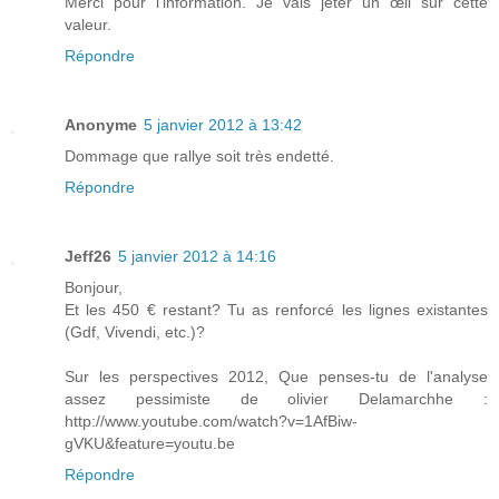
Merci pour l'information. Je vais jeter un œil sur cette
valeur.
Répondre
Anonyme
5 janvier 2012 à 13:42
Dommage que rallye soit très endetté.
Répondre
Jeff26
5 janvier 2012 à 14:16
Bonjour,
Et les 450 € restant? Tu as renforcé les lignes existantes
(Gdf, Vivendi, etc.)?
Sur les perspectives 2012, Que penses-tu de l'analyse
assez pessimiste de olivier Delamarchhe :
http://www.youtube.com/watch?v=1AfBiw-
gVKU&feature=youtu.be
Répondre