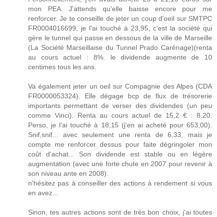
mon PEA. J'attends qu'elle baisse encore pour me
renforcer. Je te conseille de jeter un coup d'oeil sur SMTPC
FR0004016699, je l'ai touché à 23,95, c'est la société qui
gère le tunnel qui passe en dessous de la ville de Marseille
(La Société Marseillaise du Tunnel Prado Carénage)(renta
au cours actuel : 8%. le dividende augmente de 10
centimes tous les ans.
Va également jeter un oeil sur Compagnie des Alpes (CDA
FR0000053324). Elle dégage bcp de flux de trésorerie
importants permettant de verser des dividendes (un peu
comme Vinci). Renta au cours actuel de 15,2 € : 8,20.
Perso, je l'ai touché à 18,15 (j'en ai acheté pour 653,00).
Snif,snif... avec seulement une renta de 6,33, mais je
compte me renforcer dessus pour faite dégringoler mon
coût d'achat... Son dividende est stable ou en légère
augmentation (avec une forte chute en 2007 pour revenir à
son niveau ante en 2008).
n'hésitez pas à conseiller des actions à rendement si vous
en avez...
Sinon, tes autres actions sont de très bon choix, j'ai toutes