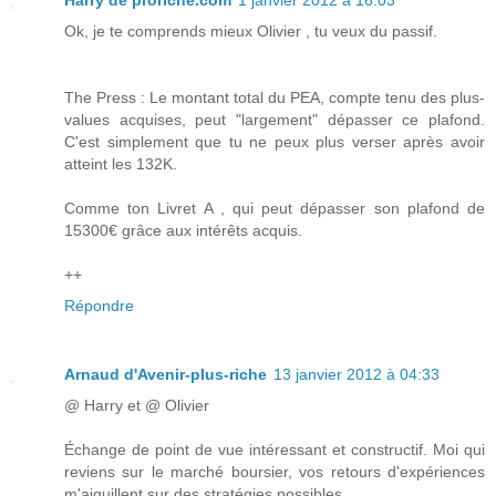
Harry de proriche.com
1 janvier 2012 à 16:03
Ok, je te comprends mieux Olivier , tu veux du passif.
The Press : Le montant total du PEA, compte tenu des plus-
values acquises, peut "largement" dépasser ce plafond.
C'est simplement que tu ne peux plus verser après avoir
atteint les 132K.
Comme ton Livret A , qui peut dépasser son plafond de
15300€ grâce aux intérêts acquis.
++
Répondre
Arnaud d'Avenir-plus-riche
13 janvier 2012 à 04:33
@ Harry et @ Olivier
Échange de point de vue intéressant et constructif. Moi qui
reviens sur le marché boursier, vos retours d'expériences
m'aiguillent sur des stratégies possibles.