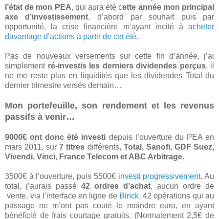
l’état de mon PEA
, qui aura été c
ette année mon principal
axe d’investissement
, d’abord par souhait puis par
opportunité, la crise financière m’ayant incité à
acheter
davantage d’actions à partir de cet été
.
Pas de nouveaux versements sur cette fin d’année, j’ai
simplement
ré-investis les derniers dividendes perçus
, il
ne me reste plus en liquidités que les dividendes Total du
dernier trimestre versés demain…
Mon portefeuille, son rendement et les revenus
passifs à venir…
9000€ ont donc été investi
depuis l’ouverture du PEA en
mars 2011, sur
7 titres
différents,
Total, Sanofi, GDF Suez,
Vivendi, Vinci, France Telecom et ABC Arbitrage.
3500€ à l’ouverture, puis 5500€
investi progressivement
. Au
total, j’aurais passé
42 ordres d’achat
, aucun ordre de
vente, via l’interface en ligne de
Binck
. 42 opérations qui au
passage ne m’ont pas couté le moindre euro, en ayant
bénéficié de frais courtage gratuits. (Normalement 2,5€ de