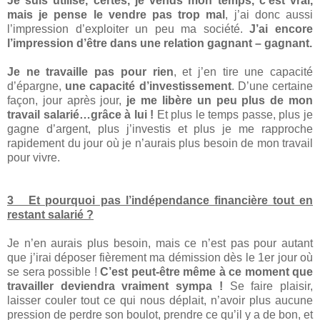
Je suis utilisé, certes, je vends mon temps, c’est vrai,
mais je pense le vendre pas trop mal
, j’ai donc aussi
l’impression d’exploiter un peu ma société.
J’ai encore
l’impression d’être dans une relation gagnant – gagnant.
Je ne travaille pas pour rien
, et j’en tire une capacité
d’épargne,
une capacité d’investissement
. D’une certaine
façon, jour après jour,
je me libère un peu plus de mon
travail salarié…grâce à lui !
Et plus le temps passe, plus je
gagne d’argent, plus j’investis et plus je me rapproche
rapidement du jour où je n’aurais plus besoin de mon travail
pour vivre.
3 Et pourquoi pas l’indépendance financière tout en
restant salarié ?
Je n’en aurais plus besoin, mais ce n’est pas pour autant
que j’irai déposer fièrement ma démission dès le 1er jour où
se sera possible !
C’est peut-être même à ce moment que
travailler deviendra vraiment sympa
!
Se faire plaisir,
laisser couler tout ce qui nous déplait, n’avoir plus aucune
pression de perdre son boulot, prendre ce qu’il y a de bon, et