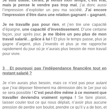
Je suis utilisé, certes, je vends mon temps, c’est vrai,
mais je pense le vendre pas trop mal
, j’ai donc aussi
l’impression d’exploiter un peu ma société.
J’ai encore
l’impression d’être dans une relation gagnant – gagnant.
Je ne travaille pas pour rien
, et j’en tire une capacité
d’épargne,
une capacité d’investissement
. D’une certaine
façon, jour après jour,
je me libère un peu plus de mon
travail salarié…grâce à lui !
Et plus le temps passe, plus je
gagne d’argent, plus j’investis et plus je me rapproche
rapidement du jour où je n’aurais plus besoin de mon travail
pour vivre.
3 Et pourquoi pas l’indépendance financière tout en
restant salarié ?
Je n’en aurais plus besoin, mais ce n’est pas pour autant
que j’irai déposer fièrement ma démission dès le 1er jour où
se sera possible !
C’est peut-être même à ce moment que
travailler deviendra vraiment sympa
!
Se faire plaisir,
laisser couler tout ce qui nous déplait, n’avoir plus aucune
pression de perdre son boulot, prendre ce qu’il y a de bon, et