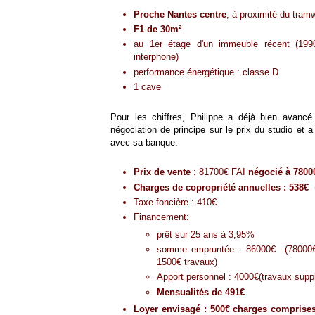
Proche Nantes centre
, à proximité du tram
F1 de 30m²
au 1er étage d'un immeuble récent (199
interphone)
performance énergétique : classe D
1 cave
Pour les chiffres, Philippe a déjà bien ava
négociation de principe sur le prix du studio et 
avec sa banque:
Prix de vente
: 81700€ FAI
négocié à 78000
Charges de copropriété annuelles : 538€
(
Taxe foncière : 410€
Financement:
prêt sur 25 ans à 3,95%
somme empruntée : 86000€ (78000€ 
1500€ travaux)
Apport personnel : 4000€(travaux sup
Mensualités de 491€
Loyer envisagé : 500€ charges comprise