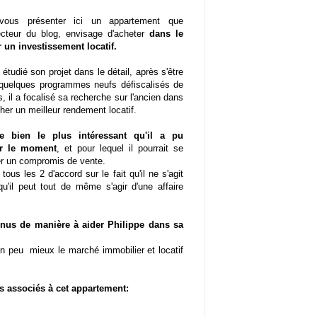
vous présenter ici un appartement que
lecteur du blog, envisage d'acheter
dans le
r un investissement locatif.
 étudié son projet dans le détail, après s'être
 quelques programmes neufs défiscalisés de
s, il a focalisé sa recherche sur l'ancien dans
cher un meilleur rendement locatif.
e bien le plus intéressant qu'il a pu
ur le moment
, et pour lequel il pourrait se
er un compromis de vente.
us les 2 d'accord sur le fait qu'il ne s'agit
u'il peut tout de même s'agir d'une affaire
venus de manière à aider Philippe dans sa
un peu mieux le marché immobilier et locatif
res associés à cet appartement: