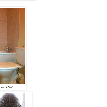
c wc, 4,3m²