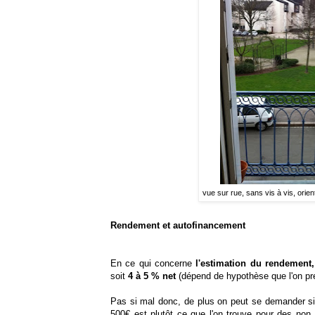
vue sur rue, sans vis à vis, orien
Rendement et autofinancement
En ce qui concerne
l'estimation du rendement,
soit
4 à 5 % net
(dépend de hypothèse que l'on pr
Pas si mal donc, de plus on peut se demander si 
500€ est plutôt ce que l'on trouve pour des non 