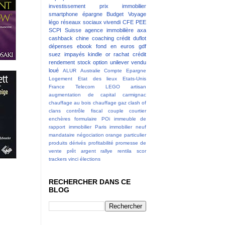
investissement
prix immobilier
smartphone
épargne
Budget
Voyage
légo
réseaux sociaux
vivendi
CFE
PEE
SCPI
Suisse
agence immobilière
axa
cashback
chine
coaching
crédit
duflot
dépenses
ebook
fond en euros
gdf
suez
impayés
kindle
or
rachat crédit
rendement
stock option
unilever
vendu
loué
ALUR
Australie
Compte Epargne
Logement
Etat des lieux
Etats-Unis
France Telecom
LEGO
artisan
augmentation de capital
carmignac
chauffage au bois
chauffage gaz
clash of
clans
contrôle fiscal
couple
courtier
enchères
formulaire POi
immeuble de
rapport
immobilier Paris
immobilier neuf
mandataire
négociation
orange
particulier
produits dérivés
profitabilité
promesse de
vente
prêt argent
rallye
rentila
scor
trackers
vinci
élections
RECHERCHER DANS CE
BLOG