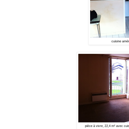
cuisine amér
pièce à vivre, 22,4 m² avec cui