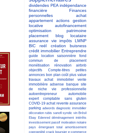
dividendes
PEA
indépendance
financière
Finances
personnelles
achat
appartement
actions
gestion
locative
autofinancement
optimisation patrimoine
placement
blog
locataire
assurance vie
impôts
LMNP
BIC reél
création buisness
crédit immobilier
Entreprendre
guide
location saisonnière
fond
commun de placement
monétisation
rénovation
airbnb
objectifs
Compte-titres
petites
annonces
bon plan
coût
plus value
travaux
achat immobilier
vente
immobilière
adsense
banque
site
de niche
vie professionnelle
autoentrepreneur
automobile
expert comptable
sans gluten
COVID-19
achat revente
assurance
parking
adwords
diagnostic immobilier
décoration
rubis
sanofi
syndic
vin
Brésil
Ebay
Edenred
déménagement
intérêts
investissement passif
motivation
notaire
pays émergeant
total
amortissement
copropriété
crack boursier
e-commerce