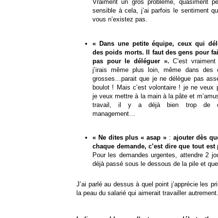
Vraiment un gros problème, quasiment 
sensible à cela, j’ai parfois le sentiment 
vous n’existez pas.
« Dans une petite équipe, ceux qui dé
des poids morts. Il faut des gens pour fair
pas pour le déléguer ».
C’est vraiment
j’irais même plus loin, même dans des 
grosses…parait que je ne délègue pas as
boulot ! Mais c’est volontaire ! je ne veux 
je veux mettre à la main à la pâte et m’am
travail, il y a déjà bien trop de 
management…
« Ne dites plus « asap »
:
ajouter dès qu
chaque demande, c’est dire que tout est p
Pour les demandes urgentes, attendre 2 jou
déjà passé sous le dessous de la pile et que
J’ai parlé au dessus à quel point j’apprécie les 
la peau du salarié qui aimerait travailler autrement