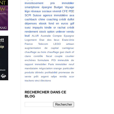
investissement
prix immobilier
smartphone
épargne
Budget
Voyage
légo
réseaux sociaux
vivendi
CFE
PEE
SCPI
Suisse
agence immobilière
axa
cashback
chine
coaching
crédit
duflot
dépenses
ebook
fond en euros
gdf
suez
impayés
kindle
or
rachat crédit
rendement
stock option
unilever
vendu
loué
ALUR
Australie
Compte Epargne
Logement
Etat des lieux
Etats-Unis
France Telecom
LEGO
artisan
augmentation de capital
carmignac
chauffage au bois
chauffage gaz
clash of
clans
contrôle fiscal
couple
courtier
enchères
formulaire POi
immeuble de
rapport
immobilier Paris
immobilier neuf
mandataire
négociation
orange
particulier
produits dérivés
profitabilité
promesse de
vente
prêt argent
rallye
rentila
scor
trackers
vinci
élections
RECHERCHER DANS CE
BLOG