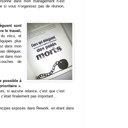
personne dans mon management n’est
que si vous n’organisez pas de réunion,
lèguent sont
e le travail,
 du vécu, et
équipes plus
sez dans mon
pas déléguer,
user dans mon
couches de
e possible à
rioritaire ».
rs, si aucune relance, c’est que c’est
 c’était finalement pas important…
principes exposés dans Rework, en étant dans
.