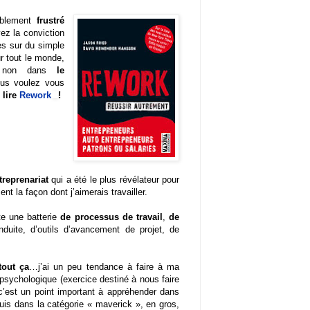
iblement
frustré
ez la conviction
es sur du simple
r tout le monde,
non
dans
le
us voulez vous
 lire
Rework
!
ntreprenariat
qui a été le plus révélateur pour
nt la façon dont j’aimerais travailler.
ute une batterie
de processus de travail
,
de
duite, d’outils d’avancement de projet, de
tout ça
…j’ai un peu tendance à faire à ma
l psychologique (exercice destiné à nous faire
c’est un point important à appréhender dans
 suis dans la catégorie « maverick », en gros,