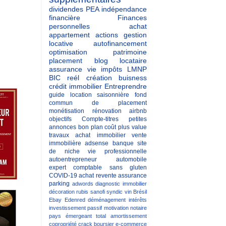
dividendes
PEA
indépendance
financière
Finances
personnelles
achat
appartement
actions
gestion
locative
autofinancement
optimisation patrimoine
placement
blog
locataire
assurance vie
impôts
LMNP
BIC reél
création buisness
crédit immobilier
Entreprendre
guide
location saisonnière
fond
commun de placement
monétisation
rénovation
airbnb
objectifs
Compte-titres
petites
annonces
bon plan
coût
plus value
travaux
achat immobilier
vente
immobilière
adsense
banque
site
de niche
vie professionnelle
autoentrepreneur
automobile
expert comptable
sans gluten
COVID-19
achat revente
assurance
parking
adwords
diagnostic immobilier
décoration
rubis
sanofi
syndic
vin
Brésil
Ebay
Edenred
déménagement
intérêts
investissement passif
motivation
notaire
pays émergeant
total
amortissement
copropriété
crack boursier
e-commerce