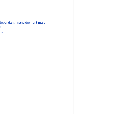
ndépendant financièrement mais
!
t »