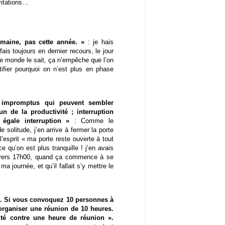
nvitations…
emaine, pas cette année. »
: je hais
ais toujours en dernier recours, le jour
ut le monde le sait, ça n’empêche que l’on
tifier pourquoi on n’est plus en phase
s impromptus qui peuvent sembler
n de la productivité ; interruption
 égale interruption »
: Comme le
 solitude, j’en arrive à fermer la porte
’esprit « ma porte reste ouverte à tout
 qu’on est plus tranquille ! j’en avais
 vers 17h00, quand ça commence à se
 ma journée, et qu’il fallait s’y mettre le
nt. Si vous convoquez 10 personnes à
organiser une réunion de 10 heures.
té contre une heure de réunion ».