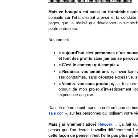
Indispensable pour l'entrepreneur débutant!
Mais ce bouquin est aussi un formidable guid
conseils sur l’état d’esprit à avoir et la conduite
pages, que j’ai réalisé que développer un simple b
petite entreprise.
Notamment :
« aujourd’hui des personnes d’un nouve
et font des profits sans jamais se perce
« C’est le contenu qui compte »
« Réduisez vos ambitions »,
savoir faire
ses contraintes, sans dépense excessive, san
« Vendez vos sous-produit »,
j’ai toujour
produit de mon projet d’investissement lo
expérience acquise.
Dans le même esprit, sans le coté création de bu
sale con
», sur les personnes qui polluent votre vie
Mais j’ai vraiment adoré
Rework
.
Ça fait du 
penser que l’on devrait travailler différemment ! ç
cette façon de penser n’est t’elle pas plus géné