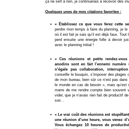
ça ne sert à rien, je continuerais à recevoir des i
Quelques unes de mes citations favorites :
« Établissez ce que vous ferez cette s
perdre mon temps à faire du planning, je le f
où il est fait je sais qu’il est déjà faux. To
perd ensuite une énergie folle à devoir jus
avec le planning initial !
« Ces réunions et petits rendez-vou
anodins sont en fait l’ennemi numéro u
n’égale pas collaboration, interruption
conseille le bouquin, s’imposer des plages de
de mon bureau, bien sûr ce n’est pas dans l
le monde en cas de besoin », mais qu’est ce
marre de me rendre compte bien souvent
vider, que je n’avais rien fait de productif de
soir…
« Le vrai coût des réunions est stupéfia
une réunion d’une heure, vous venez d’
Vous échangez 10 heures de productivi