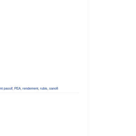
nt passif
,
PEA
,
rendement
,
rubis
,
sanofi