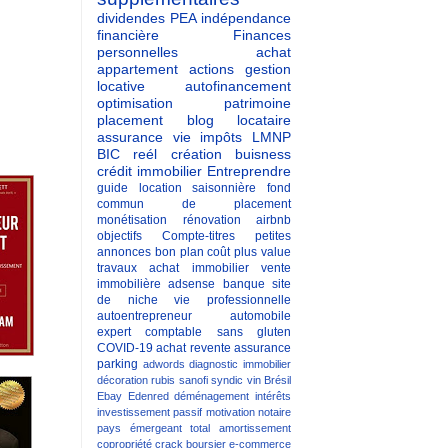
dividendes
PEA
indépendance
financière
Finances
personnelles
achat
appartement
actions
gestion
locative
autofinancement
optimisation patrimoine
placement
blog
locataire
assurance vie
impôts
LMNP
BIC reél
création buisness
crédit immobilier
Entreprendre
guide
location saisonnière
fond
commun de placement
monétisation
rénovation
airbnb
objectifs
Compte-titres
petites
annonces
bon plan
coût
plus value
travaux
achat immobilier
vente
immobilière
adsense
banque
site
de niche
vie professionnelle
autoentrepreneur
automobile
expert comptable
sans gluten
COVID-19
achat revente
assurance
parking
adwords
diagnostic immobilier
décoration
rubis
sanofi
syndic
vin
Brésil
Ebay
Edenred
déménagement
intérêts
investissement passif
motivation
notaire
pays émergeant
total
amortissement
copropriété
crack boursier
e-commerce