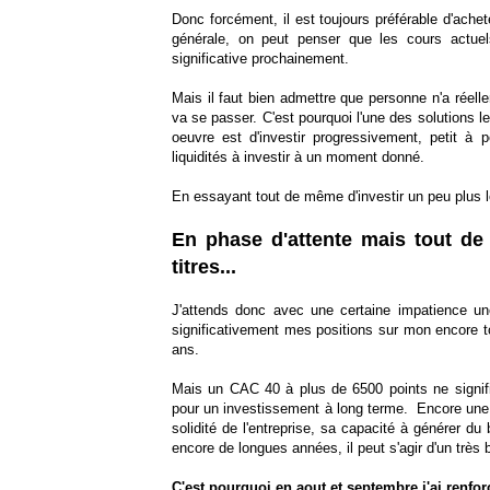
Donc forcément, il est toujours préférable d'ache
générale, on peut penser que les cours actuel
significative prochainement.
Mais il faut bien admettre que personne n'a réelle
va se passer. C'est pourquoi l'une des solutions l
oeuvre est d'investir progressivement, petit à 
liquidités à investir à un moment donné.
En essayant tout de même d'investir un peu plus l
En phase d'attente mais tout de
titres...
J'attends donc avec une certaine impatience une
significativement mes positions sur mon encore 
ans.
Mais un CAC 40 à plus de 6500 points ne signifie
pour un investissement à long terme. Encore une f
solidité de l'entreprise, sa capacité à générer d
encore de longues années, il peut s'agir d'un très
C'est pourquoi en aout et septembre j'ai renfo