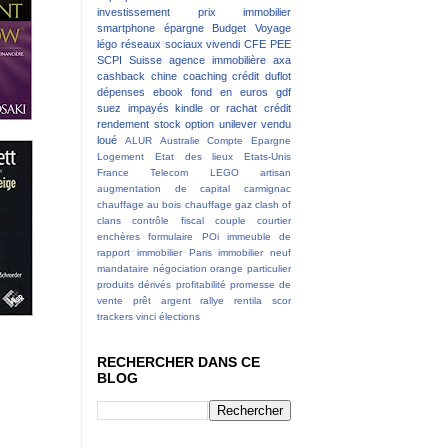
investissement
prix immobilier
smartphone
épargne
Budget
Voyage
légo
réseaux sociaux
vivendi
CFE
PEE
SCPI
Suisse
agence immobilière
axa
cashback
chine
coaching
crédit
duflot
dépenses
ebook
fond en euros
gdf
suez
impayés
kindle
or
rachat crédit
rendement
stock option
unilever
vendu
loué
ALUR
Australie
Compte Epargne
Logement
Etat des lieux
Etats-Unis
France Telecom
LEGO
artisan
augmentation de capital
carmignac
chauffage au bois
chauffage gaz
clash of
clans
contrôle fiscal
couple
courtier
enchères
formulaire POi
immeuble de
rapport
immobilier Paris
immobilier neuf
mandataire
négociation
orange
particulier
produits dérivés
profitabilité
promesse de
vente
prêt argent
rallye
rentila
scor
trackers
vinci
élections
RECHERCHER DANS CE
BLOG