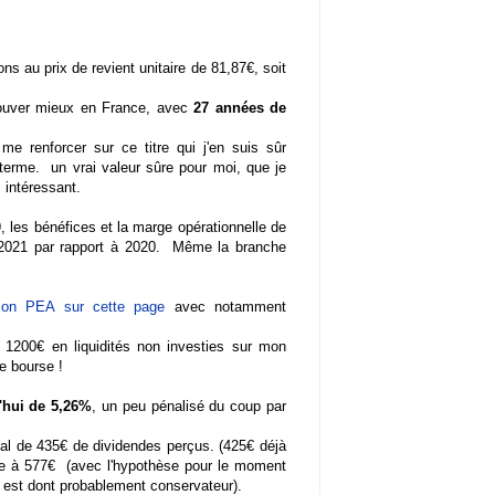
ions au prix de revient unitaire de 81,87€, soit
trouver mieux en France, avec
27 années de
me renforcer sur ce titre qui j'en suis sûr
 terme. un vrai valeur sûre pour moi, que je
s intéressant.
 les bénéfices et la marge opérationnelle de
e 2021 par rapport à 2020. Même la branche
mon PEA sur cette page
avec notamment
 1200€ en liquidités non investies sur mon
e bourse !
'hui de 5,26%
, un peu pénalisé du coup par
al de 435€ de dividendes perçus. (425€ déjà
lève à 577€ (avec l'hypothèse pour le moment
i est dont probablement conservateur).